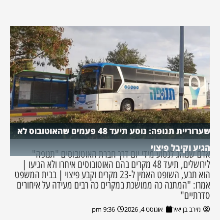
שערוריית תנופה: נוסע תיעד 48 פעמים שהאוטובוס לא
הגיע וקיבל פיצוי
אדם שנוהג לנסוע מידי יום דרך חברת האוטובוסים "תנופה"
לירושלים, תיעד 48 מקרים בהם האוטובוסים איחרו ולא הגיעו |
הוא תבע, השופט האמין ל-23 מקרים וקבע פיצוי | בבית המשפט
אמרו: "המתנה כה ממושכת במקרים כה רבים מעידה על איחורים
סדרתיים"
מירב בן יאיר
אוגוסט 4, 2026
9:36 pm