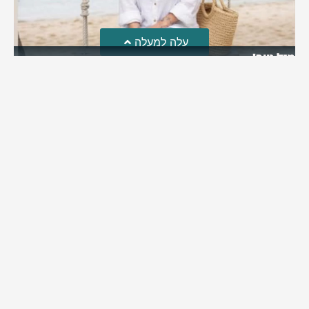
עלה למעלה
מזל טוב!
סמדר כהן האלופה שבתמונה, חגגה את יום הולדתה לאחרונה
מירב בן יאיר
יולי 30, 2026
6:15 pm
מי אנחנו?
כתבו לנו
פרסם אצלנו
מדיניות פרטיות
© כל הזכויות שמורות למערכת שוס ניוז