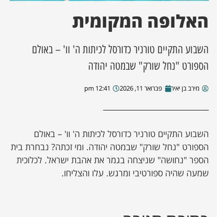
האלופה המקומית
ן מסע מלחמה
ת השבוע
השבוע התקיים טורניר כדורסל לכיתות ה' וו' – באולם
הספורט "נחל שורק" שבמטה יהודה
ונים
מירב בן יאיר
פברואר 11, 2026
12:41 pm
לות מקומית
דקס עסקים
השבוע התקיים טורניר כדורסל לכיתות ה' וו' – באולם
הספורט "נחל שורק" שבמטה יהודה. ומי זכתה? נבחרת בית
הספר "נחושה" שניצחה בגמר את אהבת ישראל. לכלוכית
שמעה שהיה ספורטיבי ומרגש. עלו והצליחו.