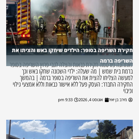
חקירת השריפה בסופר: הילדים שיחקו באש והציתו את
השריפה ברמה
לאחרונה פורסמה חקירת כבאות והצלה לגבי פרוץ השריפה בסופר
ברמת בית שמש | מה שעלה: ילדי השכונה שחקו באש וכך
למעשה הצליחו להצית את השריפה בסופר ברמה | בהמשך
החקירה התברר: העסק פעל ללא אישור כבאות וללא אמצעי גילוי
וכיבוי
מירב בן יאיר
אוגוסט 4, 2026
9:33 pm