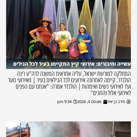
עשייה וחיבורים: אירועי קיץ התקיימו בעיר לכל הגילים
המחלקה למורשת ישראל, עליה אחראית המשנה לרה"ע רינה
הולנדר, קיימה לאחרונה אירועים לכל הגילאים בעיר | מאירועי נוער
ועד לאירועי נשים ואימהות | הולנדר אמרה: "אנחנו עם הפנים
לאירועי אלול והחגים"
מירב בן יאיר
אוגוסט 4, 2026
9:34 pm