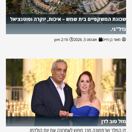
שכונת המשקפיים בית שמש – איכות, יוקרה ופוטנציאל
נדל"ני.
מאור בן חיים
אוגוסט 5, 2026
2:16 pm
מזל טוב לדן
דן המלך שבתמונה חגג ממש לאחרונה את יום הולדתו