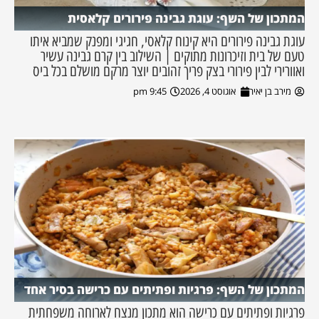
המתכון של השף: עוגת גבינה פירורים קלאסית
עוגת גבינה פירורים היא קינוח קלאסי, חגיגי ומפנק שמביא איתו
טעם של בית וזיכרונות מתוקים | השילוב בין קרם גבינה עשיר
ואוורירי לבין פירורי בצק פריך זהובים יוצר מרקם מושלם בכל ביס
מירב בן יאיר
אוגוסט 4, 2026
9:45 pm
המתכון של השף: פרגיות ופתיתים עם כרישה בסיר אחד
פרגיות ופתיתים עם כרישה הוא מתכון מנצח לארוחה משפחתית