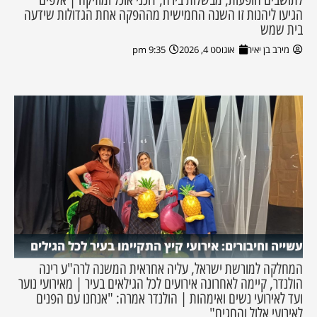
הגיעו ליהנות זו השנה החמישית מההפקה אחת הגדולות שידעה
בית שמש
מירב בן יאיר
אוגוסט 4, 2026
9:35 pm
עשייה וחיבורים: אירועי קיץ התקיימו בעיר לכל הגילים
המחלקה למורשת ישראל, עליה אחראית המשנה לרה"ע רינה
הולנדר, קיימה לאחרונה אירועים לכל הגילאים בעיר | מאירועי נוער
ועד לאירועי נשים ואימהות | הולנדר אמרה: "אנחנו עם הפנים
לאירועי אלול והחגים"