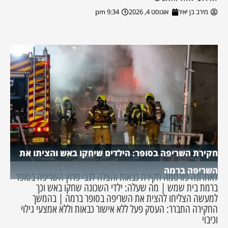
מירב בן יאיר
אוגוסט 4, 2026
9:34 pm
חקירת השריפה בסופר: הילדים שיחקו באש והציתו את
השריפה ברמה
לאחרונה פורסמה חקירת כבאות והצלה לגבי פרוץ השריפה בסופר
ברמת בית שמש | מה שעלה: ילדי השכונה שחקו באש וכך
למעשה הצליחו להצית את השריפה בסופר ברמה | בהמשך
החקירה התברר: העסק פעל ללא אישור כבאות וללא אמצעי גילוי
וכיבוי