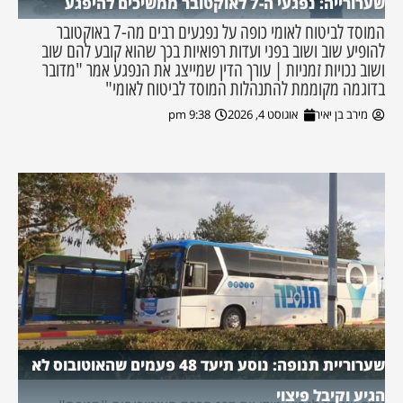
שערורייה: נפגעי ה-7 לאוקטובר ממשיכים להיפגע
המוסד לביטוח לאומי כופה על נפגעים רבים מה-7 באוקטובר
להופיע שוב ושוב בפני ועדות רפואיות בכך שהוא קובע להם שוב
ושוב נכויות זמניות | עורך הדין שמייצג את הנפגע אמר "מדובר
בדוגמה מקוממת להתנהלות המוסד לביטוח לאומי"
מירב בן יאיר
אוגוסט 4, 2026
9:38 pm
שערוריית תנופה: נוסע תיעד 48 פעמים שהאוטובוס לא
הגיע וקיבל פיצוי