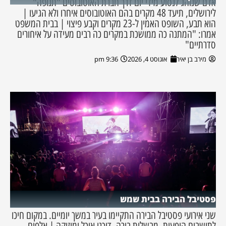
אדם שנוהג לנסוע מידי יום דרך חברת האוטובוסים "תנופה"
לירושלים, תיעד 48 מקרים בהם האוטובוסים איחרו ולא הגיעו |
הוא תבע, השופט האמין ל-23 מקרים וקבע פיצוי | בבית המשפט
אמרו: "המתנה כה ממושכת במקרים כה רבים מעידה על איחורים
סדרתיים"
מירב בן יאיר
אוגוסט 4, 2026
9:36 pm
פסטיבל הבירה בבית שמש
שני אירועי פסטיבל הבירה התקיימו בעיר במשך יומיים. במקום חיכו
לתושבים הופעות, מבשלות בירה, דוכני אוכל ומוזיקה | אלפים