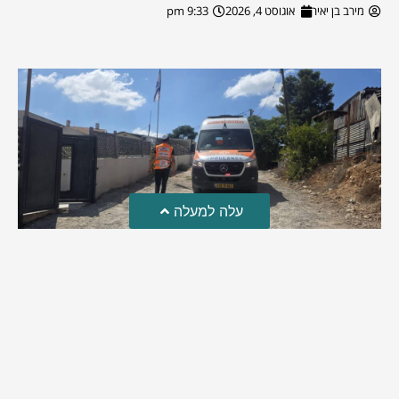
מירב בן יאיר
אוגוסט 4, 2026
9:33 pm
עלה למעלה
טרגדיה: נקבע מותו של הפעוט שטבע בבריכה
פעוט שטבע בבריכה במושב שדות מיכה, פונה לבית החולים הדסה
עין כרם כשהוא ללא דופק או נשימה | אחרי ניסיונות של החייאה
ממושכים, הרופאים נאלצו לקבוע את מותו | יהי זכרו ברוך
מירב בן יאיר
אוגוסט 4, 2026
9:33 pm