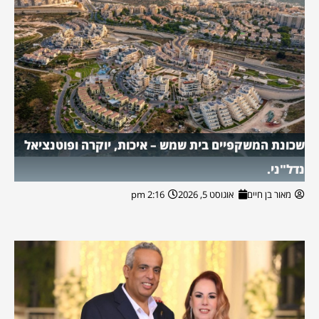
שכונת המשקפיים בית שמש – איכות, יוקרה ופוטנציאל
נדל"ני.
מאור בן חיים
אוגוסט 5, 2026
2:16 pm