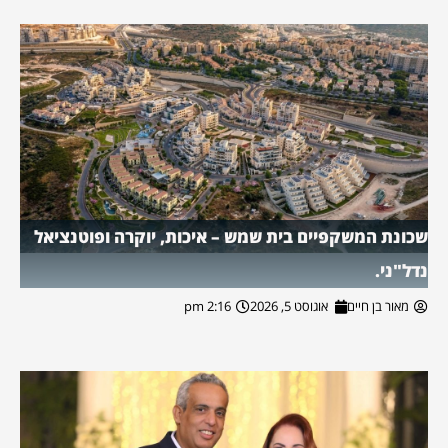
שכונת המשקפיים בית שמש – איכות, יוקרה ופוטנציאל
נדל"ני.
מאור בן חיים
אוגוסט 5, 2026
2:16 pm