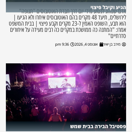
הגיע וקיבל פיצוי
אדם שנוהג לנסוע מידי יום דרך חברת האוטובוסים "תנופה"
לירושלים, תיעד 48 מקרים בהם האוטובוסים איחרו ולא הגיעו |
הוא תבע, השופט האמין ל-23 מקרים וקבע פיצוי | בבית המשפט
אמרו: "המתנה כה ממושכת במקרים כה רבים מעידה על איחורים
סדרתיים"
מירב בן יאיר
אוגוסט 4, 2026
9:36 pm
פסטיבל הבירה בבית שמש