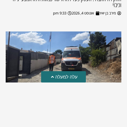
וכיבוי
מירב בן יאיר
אוגוסט 4, 2026
9:33 pm
עלה למעלה
טרגדיה: נקבע מותו של הפעוט שטבע בבריכה
פעוט שטבע בבריכה במושב שדות מיכה, פונה לבית החולים הדסה
עין כרם כשהוא ללא דופק או נשימה | אחרי ניסיונות של החייאה
ממושכים, הרופאים נאלצו לקבוע את מותו | יהי זכרו ברוך
מירב בן יאיר
אוגוסט 4, 2026
9:33 pm