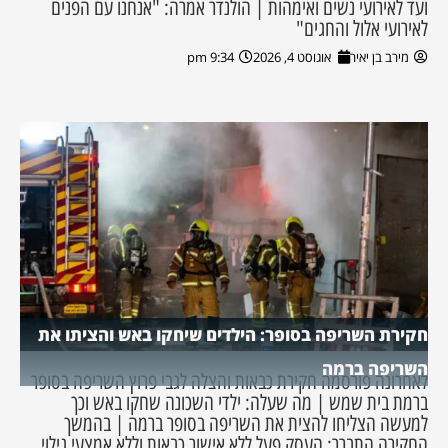
ועד לאירועי נשים ואימהות | הולנדר אמרה: "אנחנו עם הפנים
לאירועי אלול והחגים"
מירב בן יאיר
אוגוסט 4, 2026
9:34 pm
חקירת השריפה בסופר: הילדים שיחקו באש והציתו את
השריפה ברמה
לאחרונה פורסמה חקירת כבאות והצלה לגבי פרוץ השריפה בסופר
ברמת בית שמש | מה שעלה: ילדי השכונה שחקו באש וכך
למעשה הצליחו להצית את השריפה בסופר ברמה | בהמשך
החקירה התברר: העסק פעל ללא אישור כבאות וללא אמצעי גילוי