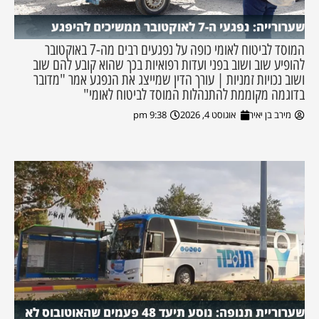
שערורייה: נפגעי ה-7 לאוקטובר ממשיכים להיפגע
המוסד לביטוח לאומי כופה על נפגעים רבים מה-7 באוקטובר
להופיע שוב ושוב בפני ועדות רפואיות בכך שהוא קובע להם שוב
ושוב נכויות זמניות | עורך הדין שמייצג את הנפגע אמר "מדובר
בדוגמה מקוממת להתנהלות המוסד לביטוח לאומי"
מירב בן יאיר
אוגוסט 4, 2026
9:38 pm
שערוריית תנופה: נוסע תיעד 48 פעמים שהאוטובוס לא