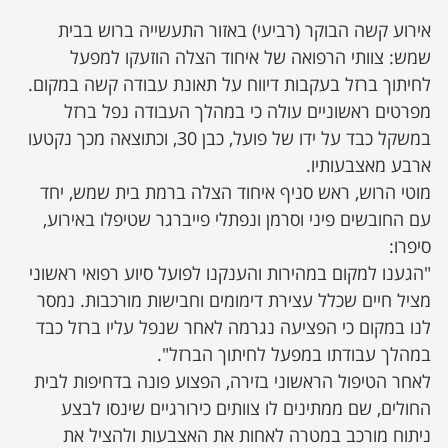
​אירוע קשה הבוקר (רביעי) באזור התעשייה ברוש בבית
שמש: צוותי הרפואה של איחוד הצלה הוזעקו למפעל
לחיתוך ברזל בעקבות דיווח על תאונת עבודה קשה במקום.
​מפרטים ראשוניים עולה כי במהלך העבודה נפל ברזל
במשקל כבד על ידו של פועל, כבן 30, וכתוצאה מכך נקטעו
ארבע מאצבעותיו.
​מוטי הרוש, ראש סניף איחוד הצלה ברמת בית שמש, יחד
עם החובשים פיני וסרמן ונפתלי פייברגר שטיפלו באירוע,
סיפרו:
"הגענו למקום במהירות והענקנו לפועל סיוע רפואי ראשוני
מציל חיים שכלל עצירת דימומים וחבישות מורכבות. נמסר
לנו במקום כי הפציעה נגרמה לאחר שנפל עליו ברזל כבד
במהלך עבודתו במפעל לחיתוך הברזל".
​לאחר הטיפול הראשוני בזירה, הפצוע פונה בדחיפות לבית
החולים, שם ממתינים לו צוותים כירורגיים שינסו לבצע
ניתוח מורכב במטרה לאחות את האצבעות ולהציל את