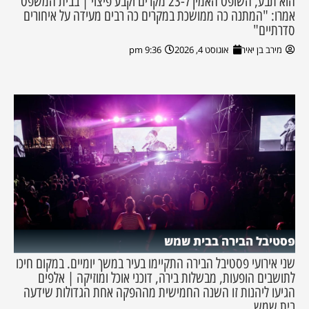
הוא תבע, השופט האמין ל-23 מקרים וקבע פיצוי | בבית המשפט
אמרו: "המתנה כה ממושכת במקרים כה רבים מעידה על איחורים
סדרתיים"
מירב בן יאיר
אוגוסט 4, 2026
9:36 pm
פסטיבל הבירה בבית שמש
שני אירועי פסטיבל הבירה התקיימו בעיר במשך יומיים. במקום חיכו
לתושבים הופעות, מבשלות בירה, דוכני אוכל ומוזיקה | אלפים
הגיעו ליהנות זו השנה החמישית מההפקה אחת הגדולות שידעה
בית שמש