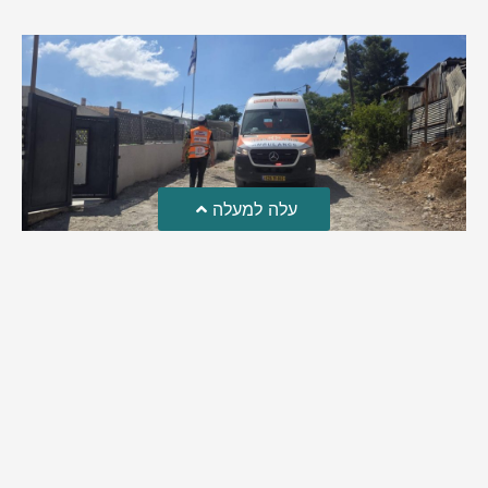
עלה למעלה
טרגדיה: נקבע מותו של הפעוט שטבע בבריכה
פעוט שטבע בבריכה במושב שדות מיכה, פונה לבית החולים הדסה
עין כרם כשהוא ללא דופק או נשימה | אחרי ניסיונות של החייאה
ממושכים, הרופאים נאלצו לקבוע את מותו | יהי זכרו ברוך
מירב בן יאיר
אוגוסט 4, 2026
9:33 pm