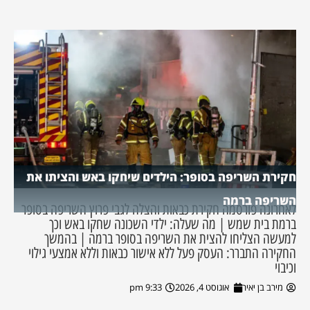
חקירת השריפה בסופר: הילדים שיחקו באש והציתו את
השריפה ברמה
לאחרונה פורסמה חקירת כבאות והצלה לגבי פרוץ השריפה בסופר
ברמת בית שמש | מה שעלה: ילדי השכונה שחקו באש וכך
למעשה הצליחו להצית את השריפה בסופר ברמה | בהמשך
החקירה התברר: העסק פעל ללא אישור כבאות וללא אמצעי גילוי
וכיבוי
מירב בן יאיר
אוגוסט 4, 2026
9:33 pm