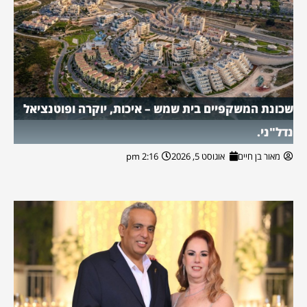
שכונת המשקפיים בית שמש – איכות, יוקרה ופוטנציאל
נדל"ני.
מאור בן חיים
אוגוסט 5, 2026
2:16 pm