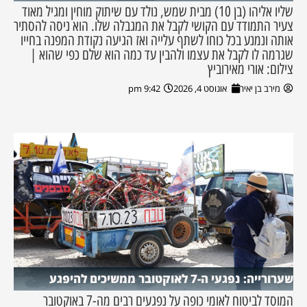
שליו אליהו (בן 10) מבית שמש, נולד עם שיתוק מוחין ומגיל מאוד
צעיר התמודד עם הקושי לקבל את המגבלה שלו. הוא ניסה להסתיר
אותה ונמנע בכל כוחו לשתף עלייה ואז הגיעה נקודת המפנה בחייו
שגרמה לו לקבל את עצמו ולהבין עד כמה הוא שלם כפי שהוא |
צילום: אורי מאירוביץ
מירב בן יאיר
אוגוסט 4, 2026
9:42 pm
שערורייה: נפגעי ה-7 לאוקטובר ממשיכים להיפגע
המוסד לביטוח לאומי כופה על נפגעים רבים מה-7 באוקטובר