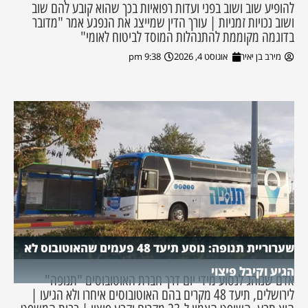
להופיע שוב ושוב בפני ועדות רפואיות בכך שהוא קובע להם שוב
ושוב נכויות זמניות | עורך הדין שמייצג את הנפגע אמר "מדובר
בדוגמה מקוממת להתנהלות המוסד לביטוח לאומי"
מירב בן יאיר
אוגוסט 4, 2026
9:38 pm
שערוריית תנופה: נוסע תיעד 48 פעמים שהאוטובוס לא
הגיע וקיבל פיצוי
אדם שנוהג לנסוע מידי יום דרך חברת האוטובוסים "תנופה"
לירושלים, תיעד 48 מקרים בהם האוטובוסים איחרו ולא הגיעו |