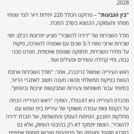
2028.
"בין הגבעות"
– פרויקט הכולל 220 יחידות דיור לצד שטחי
מסחר ותעסוקה, הנמצא בשלב המכרז.
מודל השכירות של "דירה להשכיר" מציע יתרונות רבים: חוזי
שכירות ארוכי טווח ל-5 שנים עם אופציה להארכה, פיקוח
על מחירי השכירות, תחזוקה שוטפת ואיכותית, מפרט טכני
גבוה, וחיי קהילה עשירים ופעילים ועוד.
ראש העירייה שמואל גרינברג, אמר: "מודל השכירות ארוכת
הטווח בפיקוח ממשלתי מהווה מענה חשוב לאתגרי הדיור,
במיוחד עבור משפחות צעירות שמבקשות יציבות וביטחון".
מהנדס העירייה גיא דוננפלד, הוסיף: "ראש העירייה הנחה
על הקמת צוות עבודה משותף של עיריית בית שמש עם
מחלקות התכנון, הפיתוח העסקי והתשתיות, של חברת 'דירה
להשכיר'. הצוות יתמקד לא רק בהיבטי השיווק, אלא גם
בתכנון מוקפד ומעמיק של פרויקטים שיביאו תוספת אמיתית