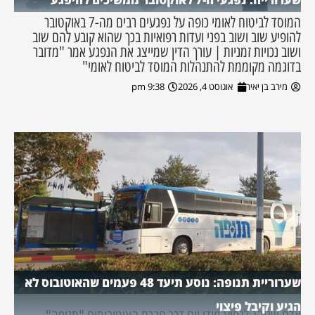
המוסד לביטוח לאומי כופה על נפגעים רבים מה-7 באוקטובר
להופיע שוב ושוב בפני ועדות רפואיות בכך שהוא קובע להם שוב
ושוב נכויות זמניות | עורך הדין שמייצג את הנפגע אמר "מדובר
בדוגמה מקוממת להתנהלות המוסד לביטוח לאומי"
מירב בן יאיר
אוגוסט 4, 2026
9:38 pm
שערוריית תנופה: נוסע תיעד 48 פעמים שהאוטובוס לא
הגיע וקיבל פיצוי