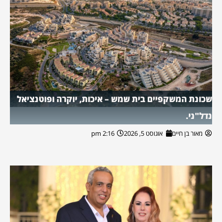
שכונת המשקפיים בית שמש – איכות, יוקרה ופוטנציאל
נדל"ני.
מאור בן חיים
אוגוסט 5, 2026
2:16 pm