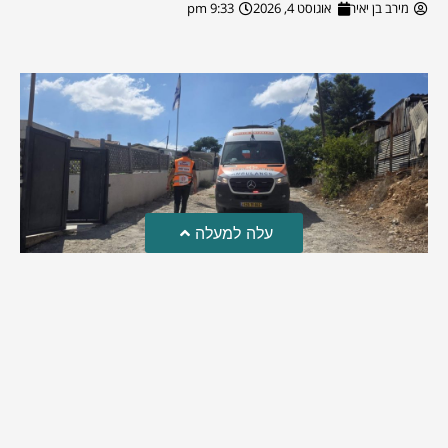
מירב בן יאיר
אוגוסט 4, 2026
9:33 pm
עלה למעלה
טרגדיה: נקבע מותו של הפעוט שטבע בבריכה
פעוט שטבע בבריכה במושב שדות מיכה, פונה לבית החולים הדסה
עין כרם כשהוא ללא דופק או נשימה | אחרי ניסיונות של החייאה
ממושכים, הרופאים נאלצו לקבוע את מותו | יהי זכרו ברוך
מירב בן יאיר
אוגוסט 4, 2026
9:33 pm