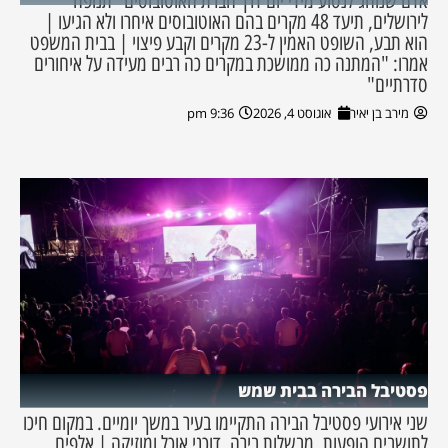
אדם שנוהג לנסוע מידי יום דרך חברת האוטובוסים "תנופה"
לירושלים, תיעד 48 מקרים בהם האוטובוסים איחרו ולא הגיעו |
הוא תבע, השופט האמין ל-23 מקרים וקבע פיצוי | בבית המשפט
אמרו: "המתנה כה ממושכת במקרים כה רבים מעידה על איחורים
סדרתיים"
מירב בן יאיר
אוגוסט 4, 2026
9:36 pm
פסטיבל הבירה בבית שמש
שני אירועי פסטיבל הבירה התקיימו בעיר במשך יומיים. במקום חיכו
לתושבים הופעות, מבשלות בירה, דוכני אוכל ומוזיקה | אלפים