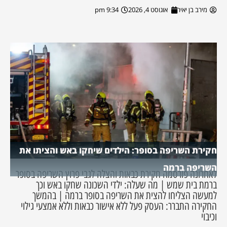
מירב בן יאיר
אוגוסט 4, 2026
9:34 pm
חקירת השריפה בסופר: הילדים שיחקו באש והציתו את
השריפה ברמה
לאחרונה פורסמה חקירת כבאות והצלה לגבי פרוץ השריפה בסופר
ברמת בית שמש | מה שעלה: ילדי השכונה שחקו באש וכך
למעשה הצליחו להצית את השריפה בסופר ברמה | בהמשך
החקירה התברר: העסק פעל ללא אישור כבאות וללא אמצעי גילוי
וכיבוי