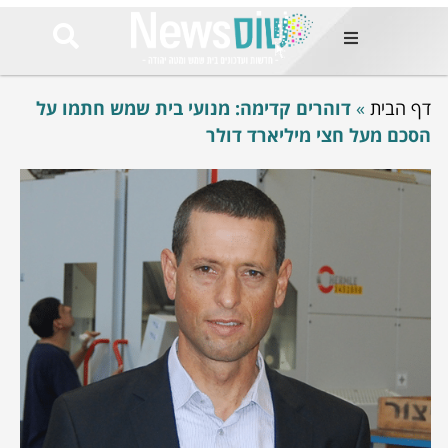
ות
דף הבית
»
דוהרים קדימה: מנועי בית שמש חתמו על
שות החמות
ר בימים
הסכם מעל חצי מיליארד דולר
ונים באזור
רט
Et ullamco
sollicitudin 
odio conseq
mauris, wisi v
tortor semper
feugiat 
ultricies la
Congue mat
luctus, quam 
mi sem
לים