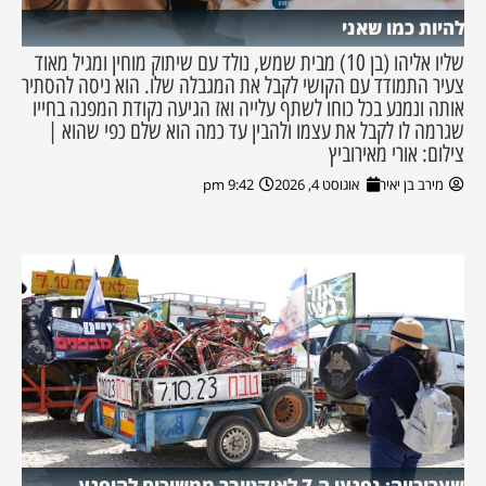
להיות כמו שאני
שליו אליהו (בן 10) מבית שמש, נולד עם שיתוק מוחין ומגיל מאוד
צעיר התמודד עם הקושי לקבל את המגבלה שלו. הוא ניסה להסתיר
אותה ונמנע בכל כוחו לשתף עלייה ואז הגיעה נקודת המפנה בחייו
שגרמה לו לקבל את עצמו ולהבין עד כמה הוא שלם כפי שהוא |
צילום: אורי מאירוביץ
מירב בן יאיר
אוגוסט 4, 2026
9:42 pm
שערורייה: נפגעי ה-7 לאוקטובר ממשיכים להיפגע