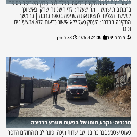
לאחרונה פורסמה חקירת כבאות והצלה לגבי פרוץ השריפה בסופר
ברמת בית שמש | מה שעלה: ילדי השכונה שחקו באש וכך
למעשה הצליחו להצית את השריפה בסופר ברמה | בהמשך
החקירה התברר: העסק פעל ללא אישור כבאות וללא אמצעי גילוי
וכיבוי
מירב בן יאיר
אוגוסט 4, 2026
9:33 pm
טרגדיה: נקבע מותו של הפעוט שטבע בבריכה
פעוט שטבע בבריכה במושב שדות מיכה, פונה לבית החולים הדסה