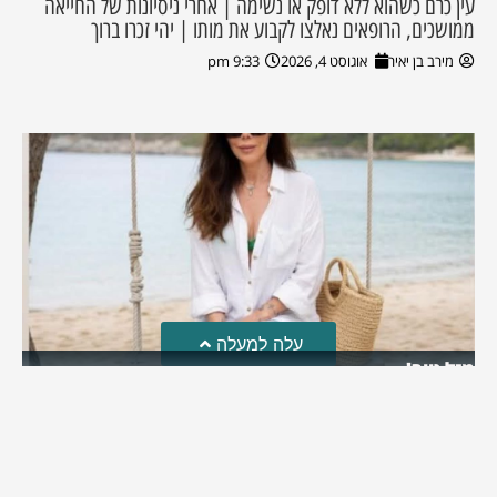
עין כרם כשהוא ללא דופק או נשימה | אחרי ניסיונות של החייאה
ממושכים, הרופאים נאלצו לקבוע את מותו | יהי זכרו ברוך
מירב בן יאיר
אוגוסט 4, 2026
9:33 pm
עלה למעלה
מזל טוב!
סמדר כהן האלופה שבתמונה, חגגה את יום הולדתה לאחרונה
מירב בן יאיר
יולי 30, 2026
6:15 pm