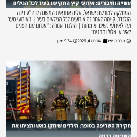
עשייה וחיבורים: אירועי קיץ התקיימו בעיר לכל הגילים
המחלקה למורשת ישראל, עליה אחראית המשנה לרה"ע רינה
הולנדר, קיימה לאחרונה אירועים לכל הגילאים בעיר | מאירועי נוער
ועד לאירועי נשים ואימהות | הולנדר אמרה: "אנחנו עם הפנים
לאירועי אלול והחגים"
מירב בן יאיר
אוגוסט 4, 2026
9:34 pm
חקירת השריפה בסופר: הילדים שיחקו באש והציתו את
השריפה ברמה