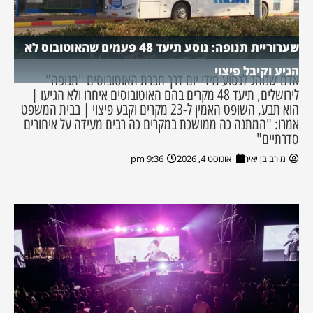
שערוריית תנופה: נוסע תיעד 48 פעמים שהאוטובוס לא
הגיע וקיבל פיצוי
אדם שנוהג לנסוע מידי יום דרך חברת האוטובוסים "תנופה"
לירושלים, תיעד 48 מקרים בהם האוטובוסים איחרו ולא הגיעו |
הוא תבע, השופט האמין ל-23 מקרים וקבע פיצוי | בבית המשפט
אמרו: "המתנה כה ממושכת במקרים כה רבים מעידה על איחורים
סדרתיים"
מירב בן יאיר
אוגוסט 4, 2026
9:36 pm