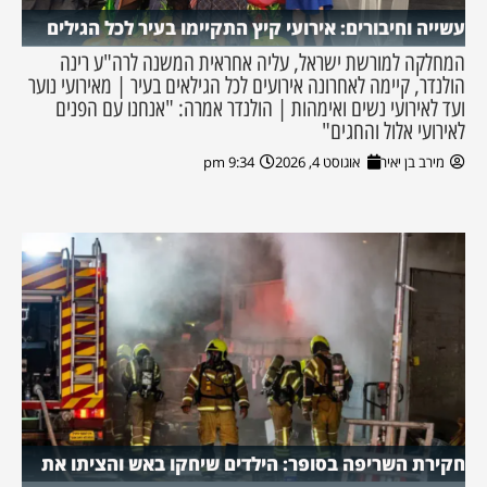
עשייה וחיבורים: אירועי קיץ התקיימו בעיר לכל הגילים
המחלקה למורשת ישראל, עליה אחראית המשנה לרה"ע רינה
הולנדר, קיימה לאחרונה אירועים לכל הגילאים בעיר | מאירועי נוער
ועד לאירועי נשים ואימהות | הולנדר אמרה: "אנחנו עם הפנים
לאירועי אלול והחגים"
מירב בן יאיר
אוגוסט 4, 2026
9:34 pm
חקירת השריפה בסופר: הילדים שיחקו באש והציתו את