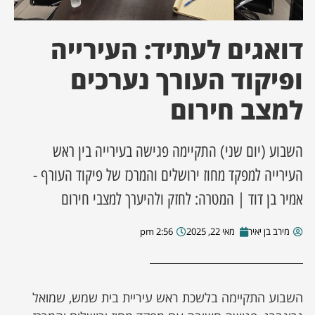
ן מסע מלחמה
דואגים לעתיד: העירייה
ת השבוע
ופיקוד העורך נערכים
למצב חירום
ונים
לות מקומית
השבוע (יום שני) התקיימה פגישה בעירייה בין ראש
העירייה למפקד מחוז ירושלים והמרכז של פיקוד העורף -
דקס עסקים
אמיר בן דוד | המטרה: לחזק ולהיערך למצבי חירום
מירב בן יאיר
מאי 22, 2025
2:56 pm
השבוע התקיימה בלשכת ראש עיריית בית שמש, שמואל