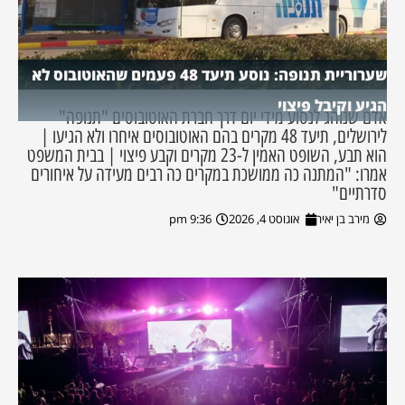
שערוריית תנופה: נוסע תיעד 48 פעמים שהאוטובוס לא
הגיע וקיבל פיצוי
אדם שנוהג לנסוע מידי יום דרך חברת האוטובוסים "תנופה"
לירושלים, תיעד 48 מקרים בהם האוטובוסים איחרו ולא הגיעו |
הוא תבע, השופט האמין ל-23 מקרים וקבע פיצוי | בבית המשפט
אמרו: "המתנה כה ממושכת במקרים כה רבים מעידה על איחורים
סדרתיים"
מירב בן יאיר
אוגוסט 4, 2026
9:36 pm