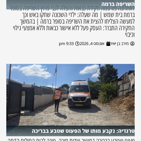
השריפה ברמה
לאחרונה פורסמה חקירת כבאות והצלה לגבי פרוץ השריפה בסופר
ברמת בית שמש | מה שעלה: ילדי השכונה שחקו באש וכך
למעשה הצליחו להצית את השריפה בסופר ברמה | בהמשך
החקירה התברר: העסק פעל ללא אישור כבאות וללא אמצעי גילוי
וכיבוי
מירב בן יאיר
אוגוסט 4, 2026
9:33 pm
טרגדיה: נקבע מותו של הפעוט שטבע בבריכה
פעוט שטבע בבריכה במושב שדות מיכה, פונה לבית החולים הדסה