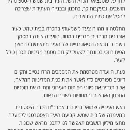
לדון על פוטנציאל הגדילה של העיר בית שמש ל-500 מיליון
תושבים, ובעקבות כך, בתכנון ובבנייה העתידית שצריכה
להכיל את כמות התושבים.
החלטה זו מהווה צעד משמעותי בהכרה בבית שמש כעיר
אורבנית מרחבית מרכזית במחוז. הוועדה ציינה במסמך
רשמי כי תנאיה הגיאוגרפיים של העיר מתאימים להמשך
הפיתוח וכי בכוונתה לפעול לקידום מסמך מדיניות תכנון כולל
לעיר.
כעת, הוועדה מפרסמת את המסמכים הרלוונטיים ותקיים
דיונים מפורטים כדי לאשר את תוכנית המדיניות המלאה,
אשר תגדיר את כיווני הפיתוח העירוני ותתווה את תוכניות
התכנון הארציות והמחוזיות לשנים הבאות.
ראש העירייה שמואל גרינברג אמר: "זו הכרה היסטורית
במעמדה של בית שמש. קביעת היעד האסטרטגי ללמעלה
מחצי מיליון תושבים תאפשר לנו לתכנן מראש שכונות