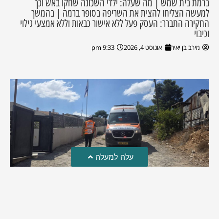
ברמת בית שמש | מה שעלה: ילדי השכונה שחקו באש וכך
למעשה הצליחו להצית את השריפה בסופר ברמה | בהמשך
החקירה התברר: העסק פעל ללא אישור כבאות וללא אמצעי גילוי
וכיבוי
מירב בן יאיר
אוגוסט 4, 2026
9:33 pm
עלה למעלה
טרגדיה: נקבע מותו של הפעוט שטבע בבריכה
פעוט שטבע בבריכה במושב שדות מיכה, פונה לבית החולים הדסה
עין כרם כשהוא ללא דופק או נשימה | אחרי ניסיונות של החייאה