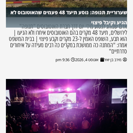
שערוריית תנופה: נוסע תיעד 48 פעמים שהאוטובוס לא
הגיע וקיבל פיצוי
אדם שנוהג לנסוע מידי יום דרך חברת האוטובוסים "תנופה"
לירושלים, תיעד 48 מקרים בהם האוטובוסים איחרו ולא הגיעו |
הוא תבע, השופט האמין ל-23 מקרים וקבע פיצוי | בבית המשפט
אמרו: "המתנה כה ממושכת במקרים כה רבים מעידה על איחורים
סדרתיים"
מירב בן יאיר
אוגוסט 4, 2026
9:36 pm