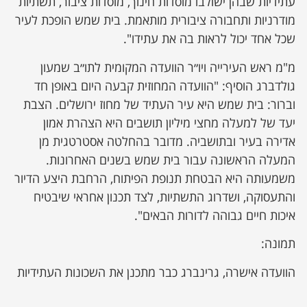
עתידיות שבהן ישולבו מוסדות חינוך, מוסדות ציבור, תשתיות
מודרניות ותחבורה ציבורית מותאמת. בית שמש הופכת לעיר
שכל אחד יכול לראות בה את עתידו".
מ"מ ראש העירייה ויו״ר הוועדה המקומית לתו״ב שמעון
גולדברג הוסיף: "הוועדה המחוזית קבעה היום באופן חד
וברור: בית שמש היא עיר העתיד של מחוז ירושלים. הצבת
יעד של למעלה מחצי מיליון תושבים היא הצהרת אמון
אדירה בעיר ובתושביה. מדובר בהחלטה אסטרטגית מן
המעלה הראשונה עבור בית שמש בשנים האחרונות.
משמעותה היא הבטחת תנופת הפיתוח, הרחבת היצע הדיור
והתעסוקה, ושדרוג התשתיות, לצד תכנון אחראי שיבטיח
איכות חיים גבוהה לדורות הבאים".
תמונה:
הוועדה אישרה, גרינברג כבר מתכנן את השכונות העתידיות