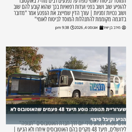
המוסד לביטוח לאומי כופה על נפגעים רבים מה-7 באוקטובר
להופיע שוב ושוב בפני ועדות רפואיות בכך שהוא קובע להם שוב
ושוב נכויות זמניות | עורך הדין שמייצג את הנפגע אמר "מדובר
בדוגמה מקוממת להתנהלות המוסד לביטוח לאומי"
מירב בן יאיר
אוגוסט 4, 2026
9:38 pm
שערוריית תנופה: נוסע תיעד 48 פעמים שהאוטובוס לא
הגיע וקיבל פיצוי
אדם שנוהג לנסוע מידי יום דרך חברת האוטובוסים "תנופה"
לירושלים, תיעד 48 מקרים בהם האוטובוסים איחרו ולא הגיעו |