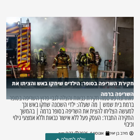
חקירת השריפה בסופר: הילדים שיחקו באש והציתו את
השריפה ברמה
לאחרונה פורסמה חקירת כבאות והצלה לגבי פרוץ השריפה בסופר
ברמת בית שמש | מה שעלה: ילדי השכונה שחקו באש וכך
למעשה הצליחו להצית את השריפה בסופר ברמה | בהמשך
החקירה התברר: העסק פעל ללא אישור כבאות וללא אמצעי גילוי
וכיבוי
מירב בן יאיר
אוגוסט 4, 2026
9:33 pm
עלה למעלה