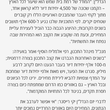
הנדל"ן: "המודל של רמת בית שמש הוא שיעור לכל הארץ
– הקמנו שכונה של 4,500 יחידות דיור ללא קראוון אחד,
מתוך לקחי העבר שהמבנים הארעיים הללו רק קוברים
שטחים יקרים. לפי התוכניות שלנו נגיע ל-600 אלף תושבים
בשנים הקרובות; ההיצע הגבוה כבר הוביל לעצירת עליית
המחירים, וכעת מה שקובע את הקצב הוא המהירות שבה
נפתח את התשתיות".
מנכ"ל מינהל התכנון, רפי אלמליח הוסיף ואמר בוועידה:
"בשנים האחרונות הגברנו את קצב התכנון בצורה דרמטית;
מ-100 אלף יחידות דיור בעבר הגענו היום לקרוב לרבע
מיליון. סגרנו את הפער, ויש מאות אלפי יחידות דיור שמחכות
על המדף וצפויות להביא לירידת מחירים. ירינו לכל הכיוונים
ובכל הארץ – גם באזורים כמו הדרום שמתפתח כיום בצורה
חסרת תקדים, בניגוד לכל התחזיות המוקדמות".
לדברי יזם הנדל"ן יקי רייסנר: "אי אפשר לערבב את
הנתונים, המחירים היום באזורים החרדיים נמוכים יותר