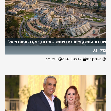
שכונת המשקפיים בית שמש – איכות, יוקרה ופוטנציאל
נדל"ני.
מאור בן חיים
אוגוסט 5, 2026
2:16 pm