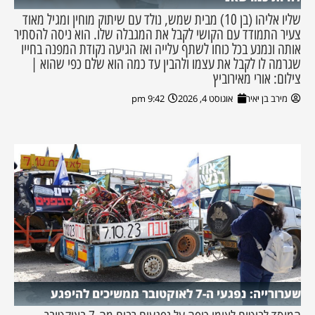
שליו אליהו (בן 10) מבית שמש, נולד עם שיתוק מוחין ומגיל מאוד
צעיר התמודד עם הקושי לקבל את המגבלה שלו. הוא ניסה להסתיר
אותה ונמנע בכל כוחו לשתף עלייה ואז הגיעה נקודת המפנה בחייו
שגרמה לו לקבל את עצמו ולהבין עד כמה הוא שלם כפי שהוא |
צילום: אורי מאירוביץ
מירב בן יאיר
אוגוסט 4, 2026
9:42 pm
שערורייה: נפגעי ה-7 לאוקטובר ממשיכים להיפגע