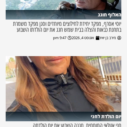
האלוף חוגג
יוסי אסרף, מפקד יחידת לחילוצים מיוחדים וסגן מפקד משמרת
בתחנת כבאות והצלה בבית שמש חגג את יום הולדתו השבוע
מירב בן יאיר
אוגוסט 4, 2026
9:47 pm
יום הולדת לחני
חני אזולאי התותחית, חגגה השבוע את יום הולדתה