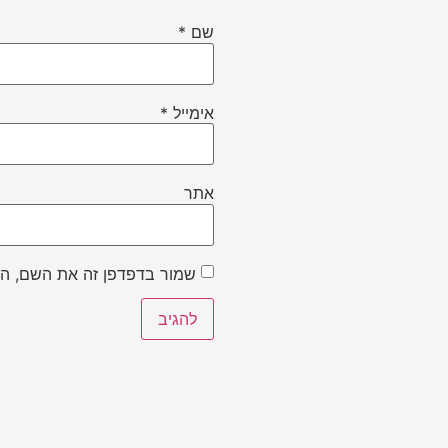
שם
*
אימייל
*
אתר
שמור בדפדפן זה את השם, הא