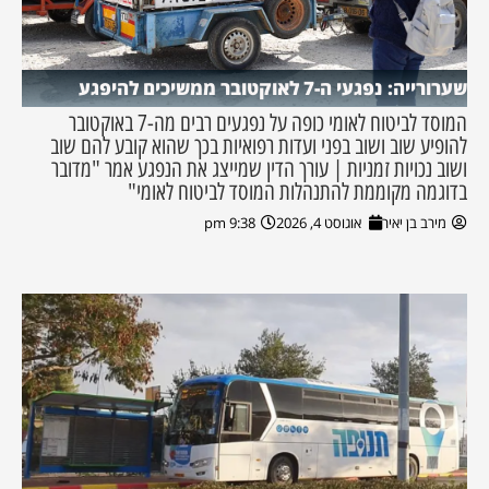
שערורייה: נפגעי ה-7 לאוקטובר ממשיכים להיפגע
המוסד לביטוח לאומי כופה על נפגעים רבים מה-7 באוקטובר
להופיע שוב ושוב בפני ועדות רפואיות בכך שהוא קובע להם שוב
ושוב נכויות זמניות | עורך הדין שמייצג את הנפגע אמר "מדובר
בדוגמה מקוממת להתנהלות המוסד לביטוח לאומי"
מירב בן יאיר
אוגוסט 4, 2026
9:38 pm