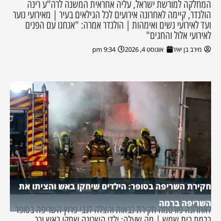
המחלקה למורשת ישראל, עליה אחראית המשנה לרה"ע רינה
הולנדר, קיימה לאחרונה אירועים לכל הגילאים בעיר | מאירועי נוער
ועד לאירועי נשים ואימהות | הולנדר אמרה: "אנחנו עם הפנים
לאירועי אלול והחגים"
מירב בן יאיר
אוגוסט 4, 2026
9:34 pm
חקירת השריפה בסופר: הילדים שיחקו באש והציתו את
השריפה ברמה
לאחרונה פורסמה חקירת כבאות והצלה לגבי פרוץ השריפה בסופר
ברמת בית שמש | מה שעלה: ילדי השכונה שחקו באש וכך