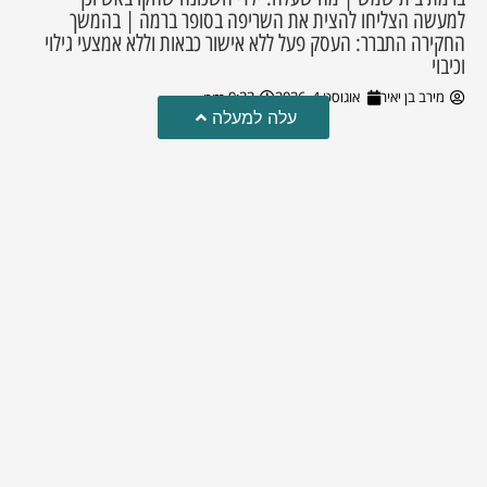
למעשה הצליחו להצית את השריפה בסופר ברמה | בהמשך
החקירה התברר: העסק פעל ללא אישור כבאות וללא אמצעי גילוי
וכיבוי
מירב בן יאיר
אוגוסט 4, 2026
9:33 pm
עלה למעלה
טרגדיה: נקבע מותו של הפעוט שטבע בבריכה
פעוט שטבע בבריכה במושב שדות מיכה, פונה לבית החולים הדסה
עין כרם כשהוא ללא דופק או נשימה | אחרי ניסיונות של החייאה
ממושכים, הרופאים נאלצו לקבוע את מותו | יהי זכרו ברוך