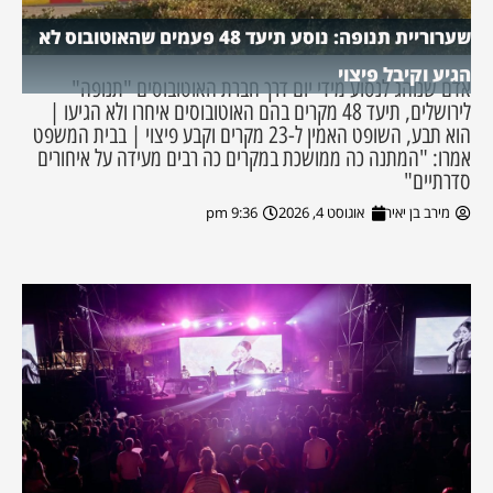
שערוריית תנופה: נוסע תיעד 48 פעמים שהאוטובוס לא
הגיע וקיבל פיצוי
אדם שנוהג לנסוע מידי יום דרך חברת האוטובוסים "תנופה"
לירושלים, תיעד 48 מקרים בהם האוטובוסים איחרו ולא הגיעו |
הוא תבע, השופט האמין ל-23 מקרים וקבע פיצוי | בבית המשפט
אמרו: "המתנה כה ממושכת במקרים כה רבים מעידה על איחורים
סדרתיים"
מירב בן יאיר
אוגוסט 4, 2026
9:36 pm