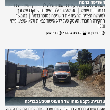
השריפה ברמה
לאחרונה פורסמה חקירת כבאות והצלה לגבי פרוץ השריפה בסופר
ברמת בית שמש | מה שעלה: ילדי השכונה שחקו באש וכך
למעשה הצליחו להצית את השריפה בסופר ברמה | בהמשך
החקירה התברר: העסק פעל ללא אישור כבאות וללא אמצעי גילוי
וכיבוי
מירב בן יאיר
אוגוסט 4, 2026
9:33 pm
טרגדיה: נקבע מותו של הפעוט שטבע בבריכה
פעוט שטבע בבריכה במושב שדות מיכה, פונה לבית החולים הדסה