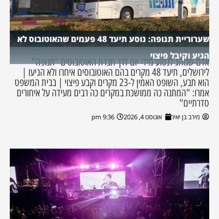
שערוריית תנופה: נוסע תיעד 48 פעמים שהאוטובוס לא
הגיע וקיבל פיצוי
אדם שנוהג לנסוע מידי יום דרך חברת האוטובוסים "תנופה"
לירושלים, תיעד 48 מקרים בהם האוטובוסים איחרו ולא הגיעו |
הוא תבע, השופט האמין ל-23 מקרים וקבע פיצוי | בבית המשפט
אמרו: "המתנה כה ממושכת במקרים כה רבים מעידה על איחורים
סדרתיים"
מירב בן יאיר
אוגוסט 4, 2026
9:36 pm