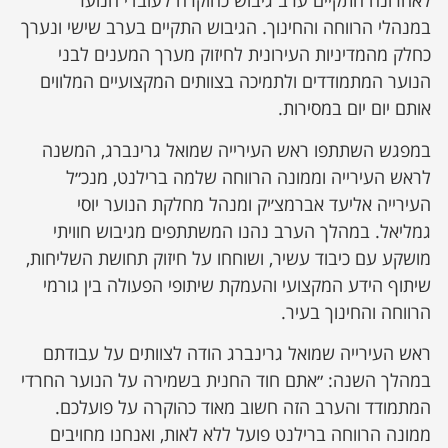
לאחרונה התקיים ערב גיבוש כהוקרה לעובדי הנוער
במנהלי הרווחה והחינוך. הגיבוש התקיים בערב שישי ונערך
כחלק מהמדיניות העירונית לחיזוק מערך המענים לבני
הנוער המתמודדים ולתמיכה בצוותים המקצועיים המלווים
אותם יום יום במסירות.
במפגש השתתפו ראש העירייה שמואל גרינברג, המשנה
לראש העירייה וממונה הרווחה שלמה ברילנט, מנכ״ל
העירייה אליעד אברמצ׳יק ומנהל מחלקת הנוער יוסי
גמליאל. במהלך הערב נהנו המשתתפים מגיבוש חוויתי
מושקע עם כיבוד עשיר, ושוחחו על חיזוק תחושת השליחות,
שיתוף הידע המקצועי והעמקת שיתופי הפעולה בין גורמי
הרווחה והחינוך בעיר.
ראש העירייה שמואל גרינברג הודה לצוותים על עבודתם
במהלך השנה: ״אתם חוד החנית בשמירה על הנוער החרדי
המתמודד והערב הזה חשוב מאוד כהוקרה על פועלכם.
ממונה הרווחה ברילנט פועל ללא לאות, ואנחנו מחויבים