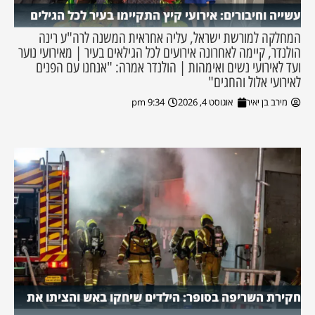
עשייה וחיבורים: אירועי קיץ התקיימו בעיר לכל הגילים
המחלקה למורשת ישראל, עליה אחראית המשנה לרה"ע רינה
הולנדר, קיימה לאחרונה אירועים לכל הגילאים בעיר | מאירועי נוער
ועד לאירועי נשים ואימהות | הולנדר אמרה: "אנחנו עם הפנים
לאירועי אלול והחגים"
מירב בן יאיר
אוגוסט 4, 2026
9:34 pm
חקירת השריפה בסופר: הילדים שיחקו באש והציתו את