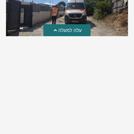
עלה למעלה
טרגדיה: נקבע מותו של הפעוט שטבע בבריכה
פעוט שטבע בבריכה במושב שדות מיכה, פונה לבית החולים הדסה
עין כרם כשהוא ללא דופק או נשימה | אחרי ניסיונות של החייאה
ממושכים, הרופאים נאלצו לקבוע את מותו | יהי זכרו ברוך
מירב בן יאיר
אוגוסט 4, 2026
9:33 pm