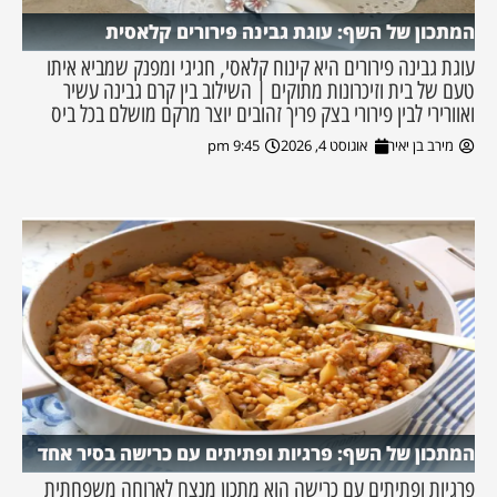
המתכון של השף: עוגת גבינה פירורים קלאסית
עוגת גבינה פירורים היא קינוח קלאסי, חגיגי ומפנק שמביא איתו
טעם של בית וזיכרונות מתוקים | השילוב בין קרם גבינה עשיר
ואוורירי לבין פירורי בצק פריך זהובים יוצר מרקם מושלם בכל ביס
מירב בן יאיר
אוגוסט 4, 2026
9:45 pm
המתכון של השף: פרגיות ופתיתים עם כרישה בסיר אחד
פרגיות ופתיתים עם כרישה הוא מתכון מנצח לארוחה משפחתית