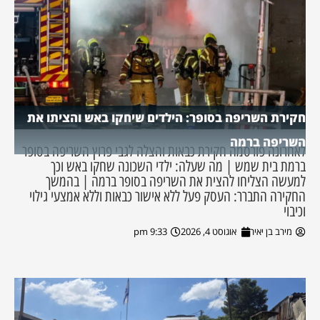
חקירת השריפה בסופר: הילדים שיחקו באש והציתו את
השריפה ברמה
לאחרונה פורסמה חקירת כבאות והצלה לגבי פרוץ השריפה בסופר
ברמת בית שמש | מה שעלה: ילדי השכונה שחקו באש וכך
למעשה הצליחו להצית את השריפה בסופר ברמה | בהמשך
החקירה התברר: העסק פעל ללא אישור כבאות וללא אמצעי גילוי
וכיבוי
מירב בן יאיר
אוגוסט 4, 2026
9:33 pm