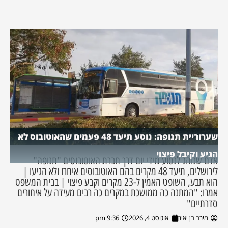
שערוריית תנופה: נוסע תיעד 48 פעמים שהאוטובוס לא
הגיע וקיבל פיצוי
אדם שנוהג לנסוע מידי יום דרך חברת האוטובוסים "תנופה"
לירושלים, תיעד 48 מקרים בהם האוטובוסים איחרו ולא הגיעו |
הוא תבע, השופט האמין ל-23 מקרים וקבע פיצוי | בבית המשפט
אמרו: "המתנה כה ממושכת במקרים כה רבים מעידה על איחורים
סדרתיים"
מירב בן יאיר
אוגוסט 4, 2026
9:36 pm