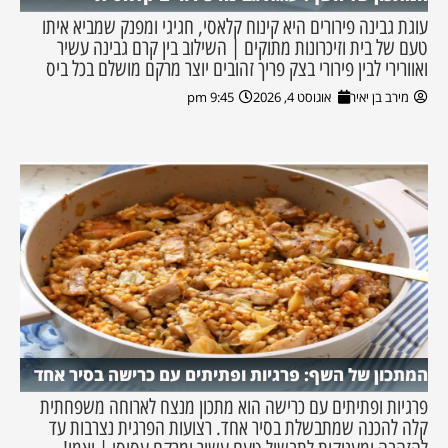
עוגת גבינה פירורים היא קינוח קלאסי, חגיגי ומפנק שמביא איתו
טעם של בית וזיכרונות מתוקים | השילוב בין קרם גבינה עשיר
ואוורירי לבין פירורי בצק פריך זהובים יוצר מרקם מושלם בכל ביס
מירב בן יאיר
אוגוסט 4, 2026
9:45 pm
המתכון של השף: פרגיות ופתיתים עם כרישה בסיר אחד
פרגיות ופתיתים עם כרישה הוא מתכון מנצח לארוחה משפחתית
קלה להכנה שמתבשלת בסיר אחד. רצועות הפרגית נצרבות עד