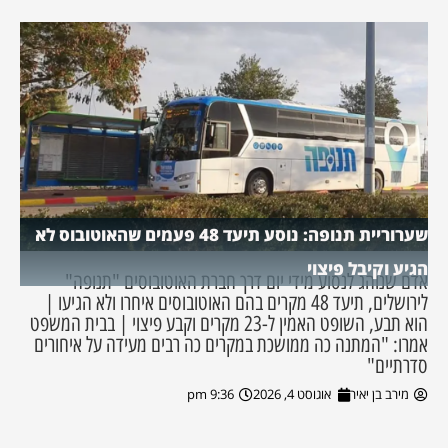
שערוריית תנופה: נוסע תיעד 48 פעמים שהאוטובוס לא
הגיע וקיבל פיצוי
אדם שנוהג לנסוע מידי יום דרך חברת האוטובוסים "תנופה"
לירושלים, תיעד 48 מקרים בהם האוטובוסים איחרו ולא הגיעו |
הוא תבע, השופט האמין ל-23 מקרים וקבע פיצוי | בבית המשפט
אמרו: "המתנה כה ממושכת במקרים כה רבים מעידה על איחורים
סדרתיים"
מירב בן יאיר
אוגוסט 4, 2026
9:36 pm