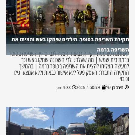
חקירת השריפה בסופר: הילדים שיחקו באש והציתו את
השריפה ברמה
לאחרונה פורסמה חקירת כבאות והצלה לגבי פרוץ השריפה בסופר
ברמת בית שמש | מה שעלה: ילדי השכונה שחקו באש וכך
למעשה הצליחו להצית את השריפה בסופר ברמה | בהמשך
החקירה התברר: העסק פעל ללא אישור כבאות וללא אמצעי גילוי
וכיבוי
מירב בן יאיר
אוגוסט 4, 2026
9:33 pm