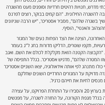
י מדרש, חנויות רהיטים חרדיות וסופגים מעט מהשגרה
ה להשגרה החילונית. "הם קמים בבוקר, רוצים לפרנס
שיך בשגרה שלהם", מסביר אסטריכר, "יש הרבה שניזונים
צהוב והאנטי", הוסיף.
האחרונה, הציגה את הצד הפחות נעים של המגזר
ויות, תקפו שוטרים, הדליקו מדורות בחג ל"ג בעומר
 "הקבוצה הקטנה הזאת מקלקלת לכולם את השם. ואגב
שזו המטרה שלהם", מדגיש אסטריכר. בגלל התפיסה של
ולו מתנהג לפי אותה אידאולוגיה, יצאו השניים אסטריכר
ה מדויקת על המגזרים החרדיים השונים שחלקם
מנסים לחיות את חייהם כרגיל.
השבוע הם התראיינו בחדשות בערוץ 20 והסבירו על התחלת הפרויקט, על עצירה
בגלל מגפת הקורונה, על החזרה לשגרה, על מפגשים
ם ווירטואליים לא פחות מרגשים ומחברים מסיורי השטח.