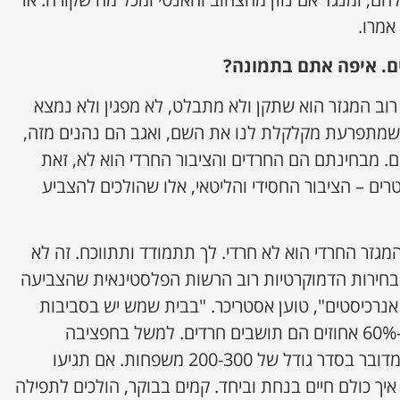
 אמרו.
ם. איפה אתם בתמונה?
 רוב המגזר הוא שתקן ולא מתבלט, לא מפגין ולא נמצא
מתפרעת מקלקלת לנו את השם, ואגב הם נהנים מזה,
. מבחינתם הם החרדים והציבור החרדי הוא לא, זאת
ים – הציבור החסידי והליטאי, אלו שהולכים להצביע
מגזר החרדי הוא לא חרדי. לך תתמודד ותתווכח. זה לא
חירות הדמוקרטיות רוב הרשות הפלסטינאית שהצביעה
נרכיסטים", טוען אסטריכר. "בבית שמש יש בסביבות
מאה אלף תושבים, מתוכם כ-60% אחוזים הם תושבים חרדים. למשל בחפציבה
ובשכונת רמת בית שמש ב'. מדובר בסדר גודל של 200-300 משפחות. אם תגיעו
איך כולם חיים בנחת וביחד. קמים בבוקר, הולכים לתפילה