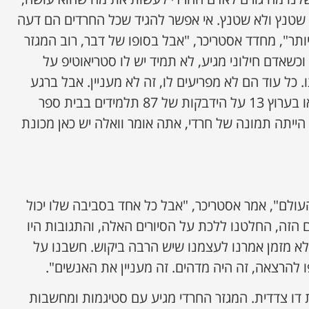
 שטנץ ולא שטנץ. אי אפשר להגיד שכל החרדים הם דעה
יותר", מחדד אסטריכר, "אבל בסופו של דבר, רוב המגזר
וכשאדם חילוני מגיע, לא תמיד יש לו סטריאוטיפ על
ו. כל עוד הם לא מפריעים לו, זה לא מעניין. אבל ברגע
שמתחילה הסתה, כמו שהראו בערוץ 13 על הידבקות של 87 תלמידים בבית ספר
הייתה תמונה של חרדי, אתה אומר וואלה יש כאן מכונת
העולם", אמר אסטריכר, "אבל כל אחד בסביבה שלו יכול
 הזה, החלטנו ללכת על הסיורים האלה, והתגובות היו
ולא מזמן אמרנו לעצמנו שיש הרבה ביקוש. חשבנו על
להרצאה, זה היה מדהים. זה מעניין את האנשים".
דו צדדית. המגזר החרדי מגיע עם סטיגמות ומחשבות