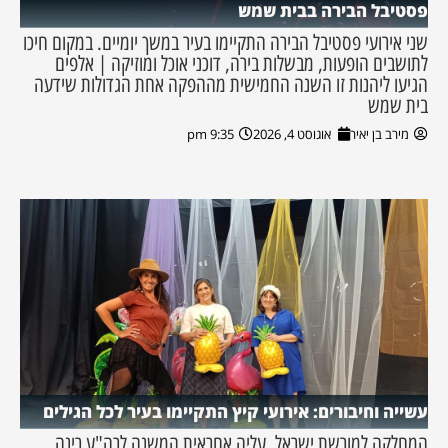
פסטיבל הבירה בבית שמש
שני אירועי פסטיבל הבירה התקיימו בעיר במשך יומיים. במקום חיכו
לתושבים הופעות, מבשלות בירה, דוכני אוכל ומוזיקה | אלפים
הגיעו ליהנות זו השנה החמישית מההפקה אחת הגדולות שידעה
בית שמש
מירב בן יאיר
אוגוסט 4, 2026
9:35 pm
עשייה וחיבורים: אירועי קיץ התקיימו בעיר לכל הגילים
המחלקה למורשת ישראל, עליה אחראית המשנה לרה"ע רינה