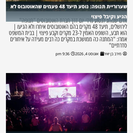
שערוריית תנופה: נוסע תיעד 48 פעמים שהאוטובוס לא
הגיע וקיבל פיצוי
אדם שנוהג לנסוע מידי יום דרך חברת האוטובוסים "תנופה"
לירושלים, תיעד 48 מקרים בהם האוטובוסים איחרו ולא הגיעו |
הוא תבע, השופט האמין ל-23 מקרים וקבע פיצוי | בבית המשפט
אמרו: "המתנה כה ממושכת במקרים כה רבים מעידה על איחורים
סדרתיים"
מירב בן יאיר
אוגוסט 4, 2026
9:36 pm