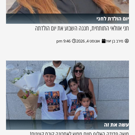
יום הולדת לחני
חני אזולאי התותחית, חגגה השבוע את יום הולדתה
מירב בן יאיר
אוגוסט 4, 2026
9:46 pm
עשה את זה
משה פדידה האלוף סיים ממש לאחרונה קורס קצינים!