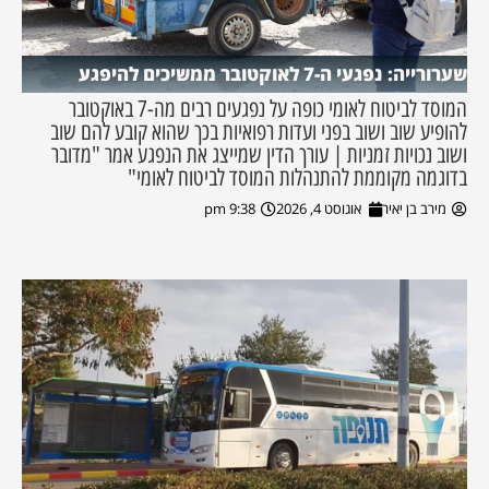
שערורייה: נפגעי ה-7 לאוקטובר ממשיכים להיפגע
המוסד לביטוח לאומי כופה על נפגעים רבים מה-7 באוקטובר
להופיע שוב ושוב בפני ועדות רפואיות בכך שהוא קובע להם שוב
ושוב נכויות זמניות | עורך הדין שמייצג את הנפגע אמר "מדובר
בדוגמה מקוממת להתנהלות המוסד לביטוח לאומי"
מירב בן יאיר
אוגוסט 4, 2026
9:38 pm