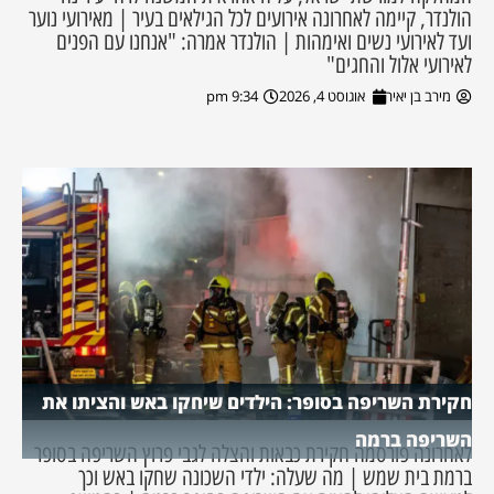
הולנדר, קיימה לאחרונה אירועים לכל הגילאים בעיר | מאירועי נוער
ועד לאירועי נשים ואימהות | הולנדר אמרה: "אנחנו עם הפנים
לאירועי אלול והחגים"
מירב בן יאיר
אוגוסט 4, 2026
9:34 pm
חקירת השריפה בסופר: הילדים שיחקו באש והציתו את
השריפה ברמה
לאחרונה פורסמה חקירת כבאות והצלה לגבי פרוץ השריפה בסופר
ברמת בית שמש | מה שעלה: ילדי השכונה שחקו באש וכך