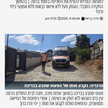
למעשה הצליחו להצית את השריפה בסופר ברמה | בהמשך
החקירה התברר: העסק פעל ללא אישור כבאות וללא אמצעי גילוי
וכיבוי
מירב בן יאיר
אוגוסט 4, 2026
9:33 pm
טרגדיה: נקבע מותו של הפעוט שטבע בבריכה
פעוט שטבע בבריכה במושב שדות מיכה, פונה לבית החולים הדסה
עין כרם כשהוא ללא דופק או נשימה | אחרי ניסיונות של החייאה
ממושכים, הרופאים נאלצו לקבוע את מותו | יהי זכרו ברוך