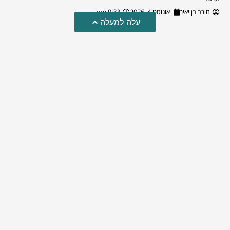
מירב בן יאיר
אוגוסט 4, 2026
9:33 pm
עלה למעלה
טרגדיה: נקבע מותו של הפעוט שטבע בבריכה
פעוט שטבע בבריכה במושב שדות מיכה, פונה לבית החולים הדסה
עין כרם כשהוא ללא דופק או נשימה | אחרי ניסיונות של החייאה
ממושכים, הרופאים נאלצו לקבוע את מותו | יהי זכרו ברוך
מירב בן יאיר
אוגוסט 4, 2026
9:33 pm