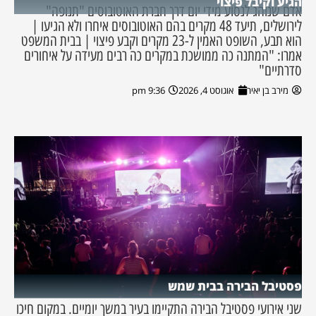
הגיע וקיבל פיצוי
אדם שנוהג לנסוע מידי יום דרך חברת האוטובוסים "תנופה"
לירושלים, תיעד 48 מקרים בהם האוטובוסים איחרו ולא הגיעו |
הוא תבע, השופט האמין ל-23 מקרים וקבע פיצוי | בבית המשפט
אמרו: "המתנה כה ממושכת במקרים כה רבים מעידה על איחורים
סדרתיים"
מירב בן יאיר
אוגוסט 4, 2026
9:36 pm
פסטיבל הבירה בבית שמש
שני אירועי פסטיבל הבירה התקיימו בעיר במשך יומיים. במקום חיכו