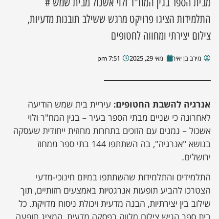
מבית הספר בגין המח"ר ולוי אשכול מבית שמש #
התלמידות הציגו פרויקט מרגש ששילב תובנות מדעיות,
צילום יצירתי ומחווה לחטופים
מירב בן יאיר
מאי 29, 2025
7:51 pm
אנרגיה להשבת החטופים:
עיריית בית שמש הודיעה
לאחרונה כי שניים מבתי הספר בעיר – בגין המח"ר ולוי
אשכול – נמנים עם הזוכים בתחרות מחוזית ייחודית שעסקה
בנושא "אנרגיה", בה השתתפו 144 בתי ספר ממחוז
ירושלים.
התלמידים והתלמידות שהשתתפו במיזם חינוכי-מדעי
הצטרכו להביע תופעות אנרגטיות באמצעים חזותיים, תוך
שילוב בין יצירתיות, הבנה מדעית ויכולת ניסוח מדויקת. כל
בית ספר הגיש צילום מלווה בפסקה מדעית, המציג תופעה