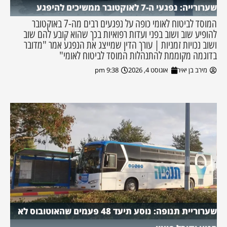
שערורייה: נפגעי ה-7 לאוקטובר ממשיכים להיפגע
המוסד לביטוח לאומי כופה על נפגעים רבים מה-7 באוקטובר
להופיע שוב ושוב בפני ועדות רפואיות בכך שהוא קובע להם שוב
ושוב נכויות זמניות | עורך הדין שמייצג את הנפגע אמר "מדובר
בדוגמה מקוממת להתנהלות המוסד לביטוח לאומי"
מירב בן יאיר
אוגוסט 4, 2026
9:38 pm
שערוריית תנופה: נוסע תיעד 48 פעמים שהאוטובוס לא