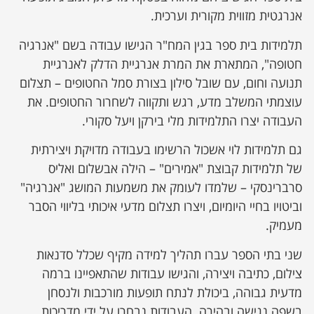
אנרגטית מזווית מקורית וערכית.
תלמידות בית ספר בגין המח"ר הגישו עבודה בשם "אנרגיה
חטופה", המתארת את המרת אנרגיית הדלק לאנרגיית
תנועה וחום, עם שובל סילון בצורת סמל החטופים – תצלום
עוצמתי המשלב מדע, רגש ותקווה לשחרור החטופים. את
העבודה יצרו התלמידות מלי בירקן ויעל סקורי.
גם תלמידות לוי אשכול הרשימו בעבודה מדויקת ויצירתית
של תלמידות קבוצת "אמירים" – הילה אבשלום ואליס
סרברינסקי – שלמדו לעומק את משמעות המושג "אנרגיה"
וביטויו בחיי היומיום, ויצרו תצלום מדעי איכותי בליווי הסבר
מעמיק.
שני בתי הספר עברו תהליך למידה מקיף שכלל סדנאות
צילום, כתיבה ויצירה, והגישו עבודות שהתאפיינו ברמה
מדעית גבוהה, ביכולת לנתח תופעות מורכבות ולנסחן
בשפה נגישה ובהירה. העבודות נבחרו על ידי מדריכות