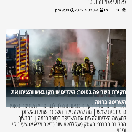
לאירועי אלול והחגים"
מירב בן יאיר
אוגוסט 4, 2026
9:34 pm
חקירת השריפה בסופר: הילדים שיחקו באש והציתו את
השריפה ברמה
לאחרונה פורסמה חקירת כבאות והצלה לגבי פרוץ השריפה בסופר
ברמת בית שמש | מה שעלה: ילדי השכונה שחקו באש וכך
למעשה הצליחו להצית את השריפה בסופר ברמה | בהמשך
החקירה התברר: העסק פעל ללא אישור כבאות וללא אמצעי גילוי
וכיבוי