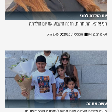
יום הולדת לחני
חני אזולאי התותחית, חגגה השבוע את יום הולדתה
מירב בן יאיר
אוגוסט 4, 2026
9:46 pm
עשה את זה
משה פדידה האלוף סיים ממש לאחרונה קורס קצינים!