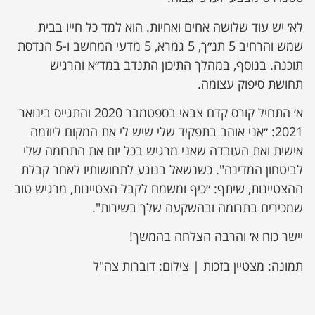
לא׳ יש עוד שלושה אחים ואחיות. הוא למד כל חייו בבית
שמש והרחיב 5 תנ״ך, 5 גמרא, 5 מדעי המחשב ו-5 הנדסת
תוכנה. בנוסף, במהלך התיכון התנדב במד״א והרגיש
תחושת סיפוק עצומה.
א׳ התחיל קורס קדם צבאי בספטמבר 2020 והתגייס בינואר
2021: ״אני אוהב בתפקיד שלי שיש לי את המקום ליוזמה
אישית ואת העובדה שאני מרגיש בכל יום את התרומה שלי
לביטחון המדינה". כשנשאל בנוגע לתחושותיו לאחר קבלת
ההצטיינות, שיתף: ״כיף ומשמח לקבל הצטיינות, מרגיש טוב
שמכירים בתרומה ובהשקעה שלך בשירות".
יישר כוח א׳ והרבה הצלחה בהמשך!
תמונה: מצטיין בזכות | צילום: דוברות צה"ל