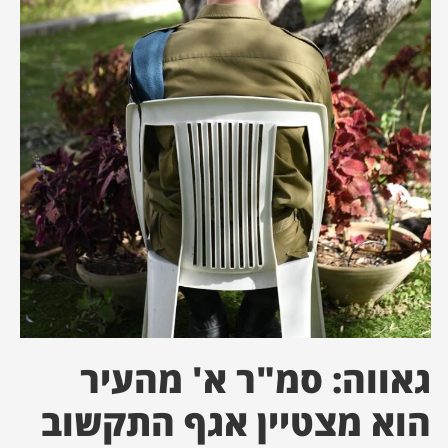
ן מסע מלחמה
ת השבוע
ונים
לות מקומית
דקס עסקים
גאווה: סמ"ר א' מהעיר
הוא מצטיין אגף התקשוב