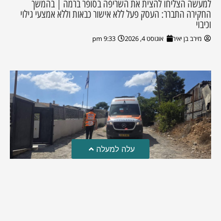
למעשה הצליחו להצית את השריפה בסופר ברמה | בהמשך
החקירה התברר: העסק פעל ללא אישור כבאות וללא אמצעי גילוי
וכיבוי
מירב בן יאיר
אוגוסט 4, 2026
9:33 pm
עלה למעלה
טרגדיה: נקבע מותו של הפעוט שטבע בבריכה
פעוט שטבע בבריכה במושב שדות מיכה, פונה לבית החולים הדסה
עין כרם כשהוא ללא דופק או נשימה | אחרי ניסיונות של החייאה
ממושכים, הרופאים נאלצו לקבוע את מותו | יהי זכרו ברוך