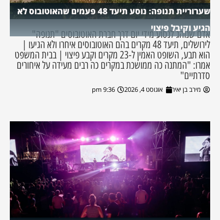
שערוריית תנופה: נוסע תיעד 48 פעמים שהאוטובוס לא
הגיע וקיבל פיצוי
אדם שנוהג לנסוע מידי יום דרך חברת האוטובוסים "תנופה"
לירושלים, תיעד 48 מקרים בהם האוטובוסים איחרו ולא הגיעו |
הוא תבע, השופט האמין ל-23 מקרים וקבע פיצוי | בבית המשפט
אמרו: "המתנה כה ממושכת במקרים כה רבים מעידה על איחורים
סדרתיים"
מירב בן יאיר
אוגוסט 4, 2026
9:36 pm