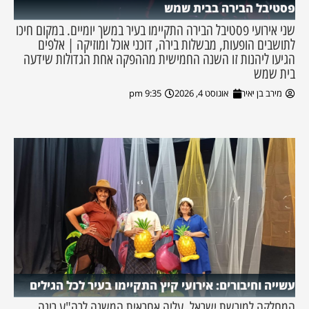
פסטיבל הבירה בבית שמש
שני אירועי פסטיבל הבירה התקיימו בעיר במשך יומיים. במקום חיכו
לתושבים הופעות, מבשלות בירה, דוכני אוכל ומוזיקה | אלפים
הגיעו ליהנות זו השנה החמישית מההפקה אחת הגדולות שידעה
בית שמש
מירב בן יאיר
אוגוסט 4, 2026
9:35 pm
עשייה וחיבורים: אירועי קיץ התקיימו בעיר לכל הגילים
המחלקה למורשת ישראל, עליה אחראית המשנה לרה"ע רינה