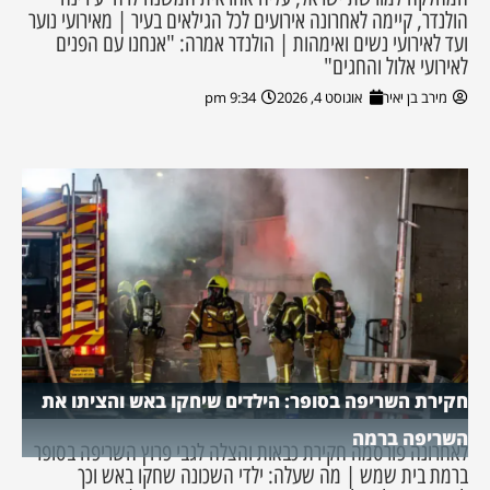
הולנדר, קיימה לאחרונה אירועים לכל הגילאים בעיר | מאירועי נוער
ועד לאירועי נשים ואימהות | הולנדר אמרה: "אנחנו עם הפנים
לאירועי אלול והחגים"
מירב בן יאיר
אוגוסט 4, 2026
9:34 pm
חקירת השריפה בסופר: הילדים שיחקו באש והציתו את
השריפה ברמה
לאחרונה פורסמה חקירת כבאות והצלה לגבי פרוץ השריפה בסופר
ברמת בית שמש | מה שעלה: ילדי השכונה שחקו באש וכך