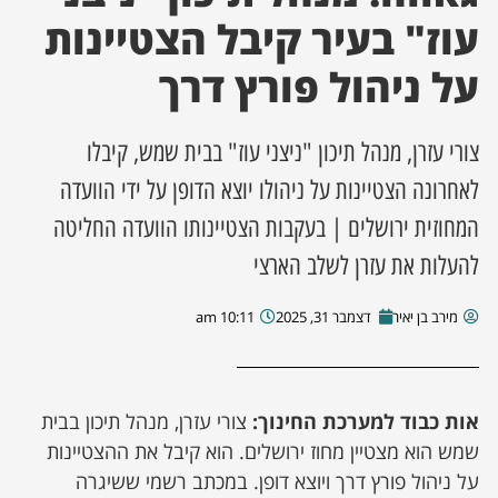
עוז" בעיר קיבל הצטיינות
ן מסע מלחמה
על ניהול פורץ דרך
ת השבוע
צורי עזרן, מנהל תיכון "ניצני עוז" בבית שמש, קיבלו
ונים
לאחרונה הצטיינות על ניהולו יוצא הדופן על ידי הוועדה
המחוזית ירושלים | בעקבות הצטיינותו הוועדה החליטה
לות מקומית
להעלות את עזרן לשלב הארצי
דקס עסקים
מירב בן יאיר
דצמבר 31, 2025
10:11 am
אות כבוד למערכת החינוך:
צורי עזרן, מנהל תיכון בבית
שמש הוא מצטיין מחוז ירושלים. הוא קיבל את ההצטיינות
על ניהול פורץ דרך ויוצא דופן. במכתב רשמי ששיגרה