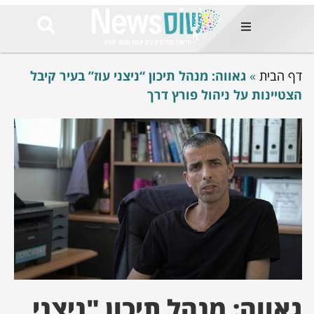
ות
דף הבית
»
גאווה: מנהל תיכון “ניצני עוז” בעיר קיבל
שות החמות
ר בימים
הצטיינות על ניהול פורץ דרך
ונים באזור
רט
Et ullamco
sollicitudin 
odio conseq
mauris, wisi v
tortor semper
feugiat 
ultricies la
Congue mat
luctus, quam 
mi sem
גאווה: מנהל תיכון "ניצני
לים