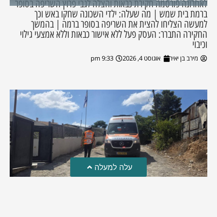
לאחרונה פורסמה חקירת כבאות והצלה לגבי פרוץ השריפה בסופר
ברמת בית שמש | מה שעלה: ילדי השכונה שחקו באש וכך
למעשה הצליחו להצית את השריפה בסופר ברמה | בהמשך
החקירה התברר: העסק פעל ללא אישור כבאות וללא אמצעי גילוי
וכיבוי
מירב בן יאיר
אוגוסט 4, 2026
9:33 pm
עלה למעלה
טרגדיה: נקבע מותו של הפעוט שטבע בבריכה
פעוט שטבע בבריכה במושב שדות מיכה, פונה לבית החולים הדסה