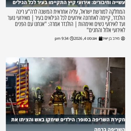
עשייה וחיבורים: אירועי קיץ התקיימו בעיר לכל הגילים
המחלקה למורשת ישראל, עליה אחראית המשנה לרה"ע רינה
הולנדר, קיימה לאחרונה אירועים לכל הגילאים בעיר | מאירועי נוער
ועד לאירועי נשים ואימהות | הולנדר אמרה: "אנחנו עם הפנים
לאירועי אלול והחגים"
מירב בן יאיר
אוגוסט 4, 2026
9:34 pm
חקירת השריפה בסופר: הילדים שיחקו באש והציתו את
השריפה ברמה