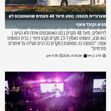
שערוריית תנופה: נוסע תיעד 48 פעמים שהאוטובוס לא
הגיע וקיבל פיצוי
אדם שנוהג לנסוע מידי יום דרך חברת האוטובוסים "תנופה"
לירושלים, תיעד 48 מקרים בהם האוטובוסים איחרו ולא הגיעו |
הוא תבע, השופט האמין ל-23 מקרים וקבע פיצוי | בבית המשפט
אמרו: "המתנה כה ממושכת במקרים כה רבים מעידה על איחורים
סדרתיים"
מירב בן יאיר
אוגוסט 4, 2026
9:36 pm