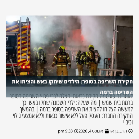
חקירת השריפה בסופר: הילדים שיחקו באש והציתו את
השריפה ברמה
לאחרונה פורסמה חקירת כבאות והצלה לגבי פרוץ השריפה בסופר
ברמת בית שמש | מה שעלה: ילדי השכונה שחקו באש וכך
למעשה הצליחו להצית את השריפה בסופר ברמה | בהמשך
החקירה התברר: העסק פעל ללא אישור כבאות וללא אמצעי גילוי
וכיבוי
מירב בן יאיר
אוגוסט 4, 2026
9:33 pm