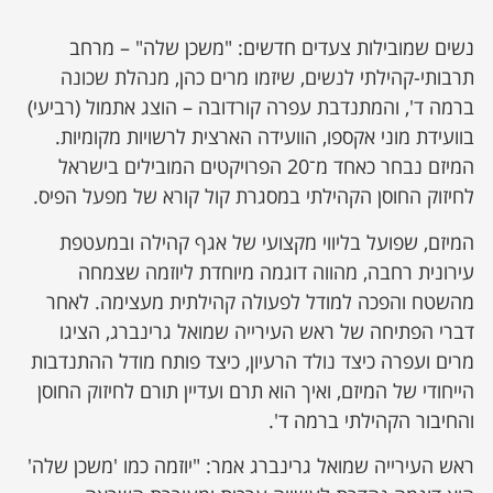
נשים שמובילות צעדים חדשים: "משכן שלה" – מרחב
תרבותי-קהילתי לנשים, שיזמו מרים כהן, מנהלת שכונה
ברמה ד', והמתנדבת עפרה קורדובה – הוצג אתמול (רביעי)
בוועידת מוני אקספו, הוועידה הארצית לרשויות מקומיות.
המיזם נבחר כאחד מ־20 הפרויקטים המובילים בישראל
לחיזוק החוסן הקהילתי במסגרת קול קורא של מפעל הפיס.
המיזם, שפועל בליווי מקצועי של אגף קהילה ובמעטפת
עירונית רחבה, מהווה דוגמה מיוחדת ליוזמה שצמחה
מהשטח והפכה למודל לפעולה קהילתית מעצימה. לאחר
דברי הפתיחה של ראש העירייה שמואל גרינברג, הציגו
מרים ועפרה כיצד נולד הרעיון, כיצד פותח מודל ההתנדבות
הייחודי של המיזם, ואיך הוא תרם ועדיין תורם לחיזוק החוסן
והחיבור הקהילתי ברמה ד'.
ראש העירייה שמואל גרינברג אמר: "יוזמה כמו 'משכן שלה'