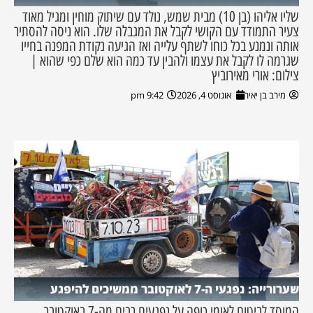
שליו אליהו (בן 10) מבית שמש, נולד עם שיתוק מוחין ומגיל מאוד
צעיר התמודד עם הקושי לקבל את המגבלה שלו. הוא ניסה להסתיר
אותה ונמנע בכל כוחו לשתף עלייה ואז הגיעה נקודת המפנה בחייו
שגרמה לו לקבל את עצמו ולהבין עד כמה הוא שלם כפי שהוא |
צילום: אורי מאירוביץ
מירב בן יאיר
אוגוסט 4, 2026
9:42 pm
שערורייה: נפגעי ה-7 לאוקטובר ממשיכים להיפגע
המוסד לביטוח לאומי כופה על נפגעים רבים מה-7 באוקטובר