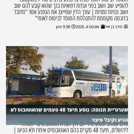
להופיע שוב ושוב בפני ועדות רפואיות בכך שהוא קובע להם שוב
ושוב נכויות זמניות | עורך הדין שמייצג את הנפגע אמר "מדובר
בדוגמה מקוממת להתנהלות המוסד לביטוח לאומי"
מירב בן יאיר
אוגוסט 4, 2026
9:38 pm
שערוריית תנופה: נוסע תיעד 48 פעמים שהאוטובוס לא
הגיע וקיבל פיצוי
אדם שנוהג לנסוע מידי יום דרך חברת האוטובוסים "תנופה"
לירושלים, תיעד 48 מקרים בהם האוטובוסים איחרו ולא הגיעו |