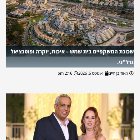
שכונת המשקפיים בית שמש – איכות, יוקרה ופוטנציאל
נדל"ני.
מאור בן חיים
אוגוסט 5, 2026
2:16 pm