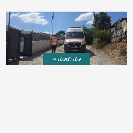
עלה למעלה
טרגדיה: נקבע מותו של הפעוט שטבע בבריכה
פעוט שטבע בבריכה במושב שדות מיכה, פונה לבית החולים הדסה
עין כרם כשהוא ללא דופק או נשימה | אחרי ניסיונות של החייאה
ממושכים, הרופאים נאלצו לקבוע את מותו | יהי זכרו ברוך
מירב בן יאיר
אוגוסט 4, 2026
9:33 pm