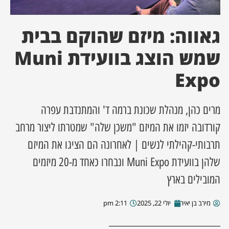
ן מסע מלחמה
גאווה: מיזם שהוקם בבית
ת השבוע
שמש הוצג בוועידת Muni
Expo
ונים
לות מקומית
מרים כהן, מנהלת שכונת ברמה ד' והמתנדבת עפרה
קורדובה יזמו את המיזם "משכן שלה" שמטרתו ליצור מרחב
דקס עסקים
תרבותי-קהילתי לנשים | לאחרונה הם הציגו את המיזם
שלהן בוועידת Muni Expo ונבחרו כאחד מ-20 מיזמים
המובילים בארץ
מירב בן יאיר
יולי 22, 2025
2:11 pm