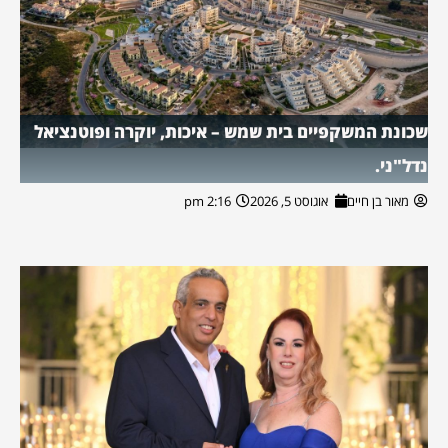
שכונת המשקפיים בית שמש – איכות, יוקרה ופוטנציאל
נדל"ני.
מאור בן חיים
אוגוסט 5, 2026
2:16 pm