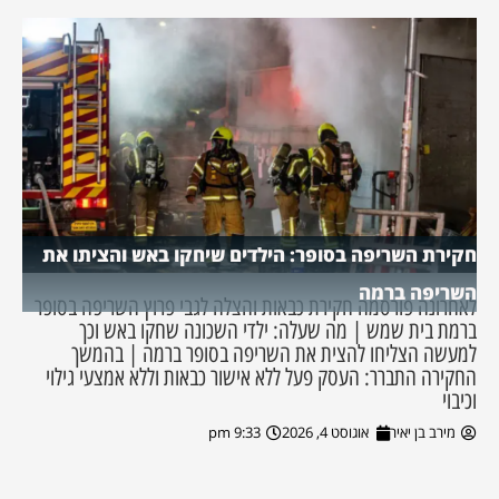
חקירת השריפה בסופר: הילדים שיחקו באש והציתו את
השריפה ברמה
לאחרונה פורסמה חקירת כבאות והצלה לגבי פרוץ השריפה בסופר
ברמת בית שמש | מה שעלה: ילדי השכונה שחקו באש וכך
למעשה הצליחו להצית את השריפה בסופר ברמה | בהמשך
החקירה התברר: העסק פעל ללא אישור כבאות וללא אמצעי גילוי
וכיבוי
מירב בן יאיר
אוגוסט 4, 2026
9:33 pm