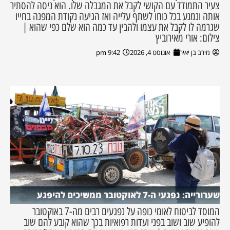
צעיר התמודד עם הקושי לקבל את המגבלה שלו. הוא ניסה להסתיר
אותה ונמנע בכל כוחו לשתף עלייה ואז הגיעה נקודת המפנה בחייו
שגרמה לו לקבל את עצמו ולהבין עד כמה הוא שלם כפי שהוא |
צילום: אורי מאירוביץ
מירב בן יאיר
אוגוסט 4, 2026
9:42 pm
שערורייה: נפגעי ה-7 לאוקטובר ממשיכים להיפגע
המוסד לביטוח לאומי כופה על נפגעים רבים מה-7 באוקטובר
להופיע שוב ושוב בפני ועדות רפואיות בכך שהוא קובע להם שוב