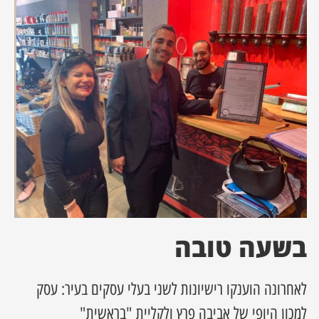
ן מסע מלחמה
ת השבוע
ונים
לות מקומית
דקס עסקים
בשעה טובה
לאחרונה הוענקו רישיונות לשני בעלי עסקים בעיר: עסק
למכון היופי של אביבה פרץ ולקליית "בראשית"