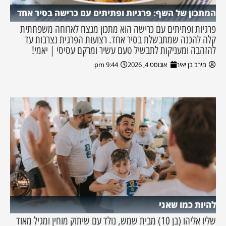
המתכון של השף: פרגיות ופתיתים עם כרישה בסיר אחד
פרגיות ופתיתים עם כרישה הוא מתכון מנצח לארוחה משפחתית
קלה להכנה שמתבשלת בסיר אחד. רצועות הפרגית נצרבות עד
להזהבה ומעניקות לתבשיל טעם עשיר ומרקם עסיסי | יאמי!
מירב בן יאיר
אוגוסט 4, 2026
9:44 pm
להיות כמו שאני
שליו אליהו (בן 10) מבית שמש, נולד עם שיתוק מוחין ומגיל מאוד