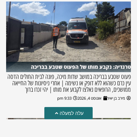
טרגדיה: נקבע מותו של הפעוט שטבע בבריכה
פעוט שטבע בבריכה במושב שדות מיכה, פונה לבית החולים הדסה
עין כרם כשהוא ללא דופק או נשימה | אחרי ניסיונות של החייאה
ממושכים, הרופאים נאלצו לקבוע את מותו | יהי זכרו ברוך
מירב בן יאיר
אוגוסט 4, 2026
9:33 pm
עלה למעלה