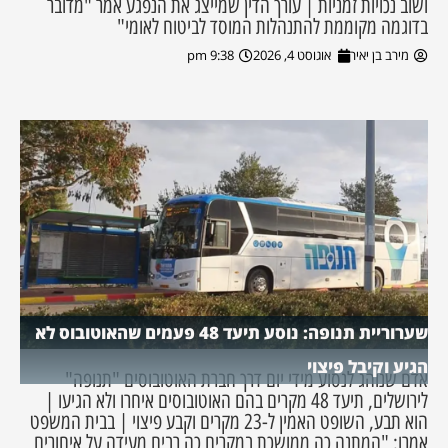
ושוב נכויות זמניות | עורך הדין שמייצג את הנפגע אמר "מדובר
בדוגמה מקוממת להתנהלות המוסד לביטוח לאומי"
מירב בן יאיר
אוגוסט 4, 2026
9:38 pm
שערוריית תנופה: נוסע תיעד 48 פעמים שהאוטובוס לא
הגיע וקיבל פיצוי
אדם שנוהג לנסוע מידי יום דרך חברת האוטובוסים "תנופה"
לירושלים, תיעד 48 מקרים בהם האוטובוסים איחרו ולא הגיעו |
הוא תבע, השופט האמין ל-23 מקרים וקבע פיצוי | בבית המשפט
אמרו: "המתנה כה ממושכת במקרים כה רבים מעידה על איחורים