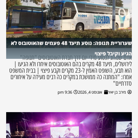
שערוריית תנופה: נוסע תיעד 48 פעמים שהאוטובוס לא
הגיע וקיבל פיצוי
אדם שנוהג לנסוע מידי יום דרך חברת האוטובוסים "תנופה"
לירושלים, תיעד 48 מקרים בהם האוטובוסים איחרו ולא הגיעו |
הוא תבע, השופט האמין ל-23 מקרים וקבע פיצוי | בבית המשפט
אמרו: "המתנה כה ממושכת במקרים כה רבים מעידה על איחורים
סדרתיים"
מירב בן יאיר
אוגוסט 4, 2026
9:36 pm