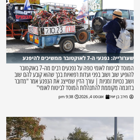
שערורייה: נפגעי ה-7 לאוקטובר ממשיכים להיפגע
המוסד לביטוח לאומי כופה על נפגעים רבים מה-7 באוקטובר
להופיע שוב ושוב בפני ועדות רפואיות בכך שהוא קובע להם שוב
ושוב נכויות זמניות | עורך הדין שמייצג את הנפגע אמר "מדובר
בדוגמה מקוממת להתנהלות המוסד לביטוח לאומי"
מירב בן יאיר
אוגוסט 4, 2026
9:38 pm