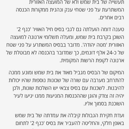
תעשייה של בית שמש ולא של המועצה האזורית
המשתרעת על פני שטחי ענק ונהנית ממקורות הכנסה
רבים אחרים.
טענה דומה הועלתה גם לגבי בסיס חיל האוויר 'כנף 2'
השוכן בקרבת בית שמש, ומעלה תשלומי ארנונה למועצה
האזורית 'מטה יהודה'. מדובר בבסיס המשתרע על פני שטח
של כ-24 אלף דונמים, כך שמדובר בהכנסה לא מבוטלת של
ארנונה לקופת הרשות המקומית.
המיקום של הבסיס מגביל מאוד את בית שמש ומונע ממנה
להתרחב מערבה עם שורה של שכונות נוספות שהיו יכולות
להיבנות. לשכנות עם בסיס צבאי יש השלכות שונות, ולכן
יהיה זה צודק והוגן שההכנסות המגיעות ממנו יגיעו לעיר
השוכנת בסמוך אליו.
ועדת חקירת הגבולות קיבלה את עמדתה של בית שמש
באופן חלקי, והחליטה להעביר את בסיס 'כנף 2' לתחום