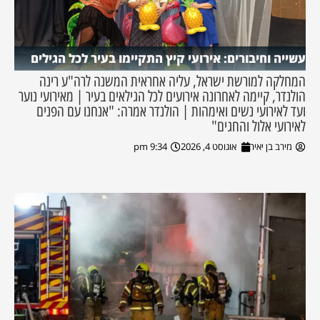
עשייה וחיבורים: אירועי קיץ התקיימו בעיר לכל הגילים
המחלקה למורשת ישראל, עליה אחראית המשנה לרה"ע רינה
הולנדר, קיימה לאחרונה אירועים לכל הגילאים בעיר | מאירועי נוער
ועד לאירועי נשים ואימהות | הולנדר אמרה: "אנחנו עם הפנים
לאירועי אלול והחגים"
מירב בן יאיר
אוגוסט 4, 2026
9:34 pm