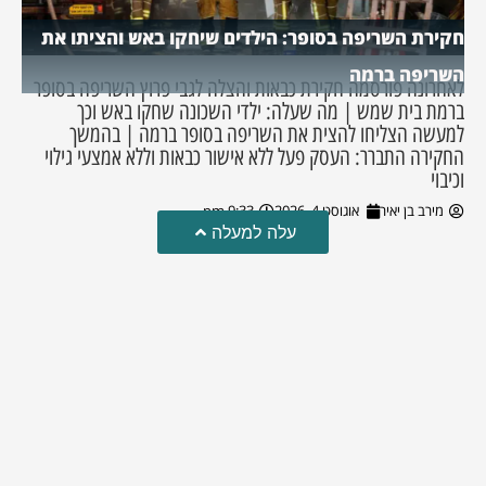
חקירת השריפה בסופר: הילדים שיחקו באש והציתו את
השריפה ברמה
לאחרונה פורסמה חקירת כבאות והצלה לגבי פרוץ השריפה בסופר
ברמת בית שמש | מה שעלה: ילדי השכונה שחקו באש וכך
למעשה הצליחו להצית את השריפה בסופר ברמה | בהמשך
החקירה התברר: העסק פעל ללא אישור כבאות וללא אמצעי גילוי
וכיבוי
מירב בן יאיר
אוגוסט 4, 2026
9:33 pm
עלה למעלה