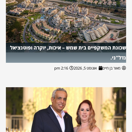
שכונת המשקפיים בית שמש – איכות, יוקרה ופוטנציאל
נדל"ני.
מאור בן חיים
אוגוסט 5, 2026
2:16 pm