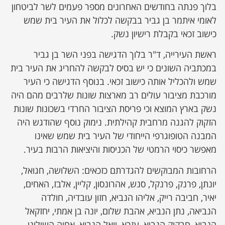
בלוך פנתה בחודשים האחרונים מספר פעמים לשר לביטחון
לאומי איתמר בן גביר בבקשה לכלול את העיר בית שמש
כישוב זכאי בקבלת רישיון נשק.
ראשת העירייה, ד"ר בלוך הדגישה בפני השר בן גביר
במכתביה השונים כי יש בסיס לבקשה להחריג את העיר בית
שמש ולהכליל אותה כישוב זכאי. בנוסף הדגישה כי העיר
מורכבת מציבור עולים רב מארצות שונות שלרבים מהם היה
נשק בארץ המוצא וכי פריסת הציבור החרדי בשכונות שונות
הזקוק להגנה מרחבית קהילתית. נימוק נוסף שהודגש היה
המבנה הטופוגרפי הייחודי של העיר בית שמש שאינו
מאפשר כיסוי הרמטי של הכניסות והיציאות הרבות בעיר.
הרחובות המבוקשים להגדרתם כזכאים: השלושה, חגואל,
יונתן, פרנק, פרנקל, סנש, אהרונסון, קליין, אלבז, האחים,
יאיר, חביבה רייק, אליהו הנביא, חזון עובדיה, חולדה
הנביאה, נתן הנביא, אהבת שלום, יונה בן אמתי, יחזקאל
הנביא, חבקוק הנביא, עזרא, יואל הנביא, אחיה השילוני,