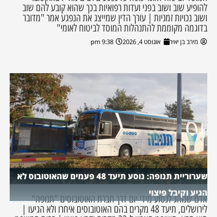
להופיע שוב ושוב בפני ועדות רפואיות בכך שהוא קובע להם שוב
ושוב נכויות זמניות | עורך הדין שמייצג את הנפגע אמר "מדובר
בדוגמה מקוממת להתנהלות המוסד לביטוח לאומי"
מירב בן יאיר
אוגוסט 4, 2026
9:38 pm
שערוריית תנופה: נוסע תיעד 48 פעמים שהאוטובוס לא
הגיע וקיבל פיצוי
אדם שנוהג לנסוע מידי יום דרך חברת האוטובוסים "תנופה"
לירושלים, תיעד 48 מקרים בהם האוטובוסים איחרו ולא הגיעו |