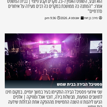
הוא תבע, השופט האמין ל-23 מקרים וקבע פיצוי | בבית המשפט
אמרו: "המתנה כה ממושכת במקרים כה רבים מעידה על איחורים
סדרתיים"
מירב בן יאיר
אוגוסט 4, 2026
9:36 pm
פסטיבל הבירה בבית שמש
שני אירועי פסטיבל הבירה התקיימו בעיר במשך יומיים. במקום חיכו
לתושבים הופעות, מבשלות בירה, דוכני אוכל ומוזיקה | אלפים
הגיעו ליהנות זו השנה החמישית מההפקה אחת הגדולות שידעה
בית שמש