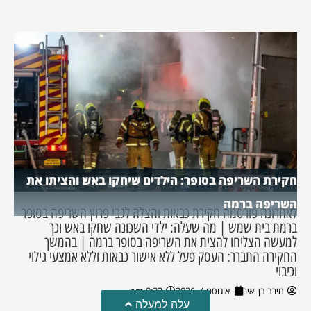
חקירת השריפה בסופר: הילדים שיחקו באש והציתו את
השריפה ברמה
לאחרונה פורסמה חקירת כבאות והצלה לגבי פרוץ השריפה בסופר
ברמת בית שמש | מה שעלה: ילדי השכונה שחקו באש וכך
למעשה הצליחו להצית את השריפה בסופר ברמה | בהמשך
החקירה התברר: העסק פעל ללא אישור כבאות וללא אמצעי גילוי
וכיבוי
מירב בן יאיר
אוגוסט 4, 2026
9:33 pm
עלה למעלה