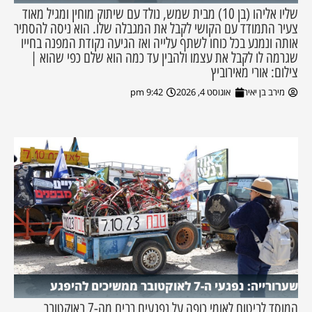
שליו אליהו (בן 10) מבית שמש, נולד עם שיתוק מוחין ומגיל מאוד
צעיר התמודד עם הקושי לקבל את המגבלה שלו. הוא ניסה להסתיר
אותה ונמנע בכל כוחו לשתף עלייה ואז הגיעה נקודת המפנה בחייו
שגרמה לו לקבל את עצמו ולהבין עד כמה הוא שלם כפי שהוא |
צילום: אורי מאירוביץ
מירב בן יאיר
אוגוסט 4, 2026
9:42 pm
שערורייה: נפגעי ה-7 לאוקטובר ממשיכים להיפגע
המוסד לביטוח לאומי כופה על נפגעים רבים מה-7 באוקטובר