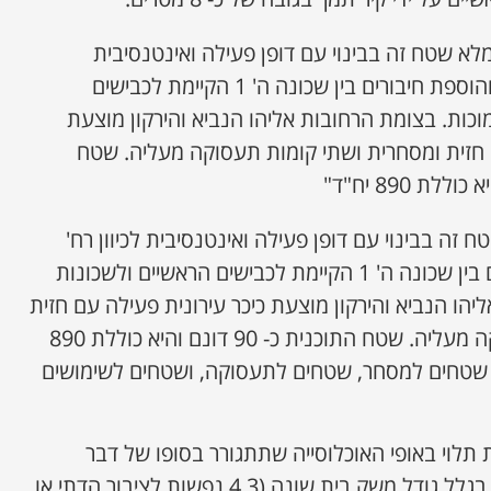
א שטח זה בבינוי עם דופן פעילה ואינטנסיבית
לכיוון רח' אליהו הנביא והוספת חיבורים בין שכונה ה' 1 הקיימת לכבישים
כות. בצומת הרחובות אליהו הנביא והירקון מוצעת
ם חזית ומסחרית ושתי קומות תעסוקה מעליה. שטח
זה בבינוי עם דופן פעילה ואינטנסיבית לכיוון רח'
אליהו הנביא והוספת חיבורים בין שכונה ה' 1 הקיימת לכבישים הראשיים ולשכונות
הו הנביא והירקון מוצעת כיכר עירונית פעילה עם חזית
ומסחרית ושתי קומות תעסוקה מעליה. שטח התוכנית כ- 90 דונם והיא כוללת 890
וי של 7-20 קומות, שטחים למסחר, שטחים לתעסוקה, ושטחים לשימושים
 תלוי באופי האוכלוסייה שתתגורר בסופו של דבר
בשכונה – דתי או חרדי, וזאת בגלל גודל משק בית שונה (4.3 נפשות לציבור הדתי או