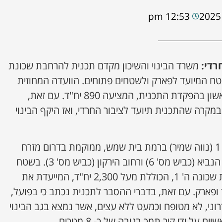
12:53 pm
רדי:
משרד הבינוי והשיכון מקדם תכנית להרחבת שכונת
טח המיועד לפארק ולשטחים פתוחים. הוועדה המחוזית
ירושלים תקיים השבוע דיון ראשון בהפקדת התכנית, המציעה 890 יח"ד. עם זאת,
מקרה שהתכנית תיועד לציבור החרדי, ואז היקף הבינוי
התכנית להרחבת שכונה ה' 1 (נווה שמיר) ברמת בית שמש, ממוקמת בדרום מזרח
העיר, בצמידות לרחוב אליהו הנביא (כביש מס' 6) ורחוב הירקון (כביש מס' 3). בשטח
התכנית חלה תוכנית להקמת שכונה ה' 1, הכוללת מעל 2,300 יח"ד, המייעדת את
פארק. עם זאת, בדברי ההסבר לתכנית נכתב כי בפועל,
ני, לא מטופח וכמעט ללא עצים, אשר נמצא בגב הבינוי
על ידי קיר תמך בגובה של כ- 8 מטרים.