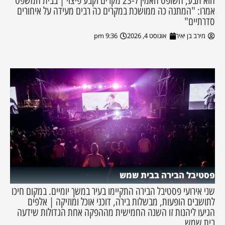
הוא תבע, השופט האמין ל-23 מקרים וקבע פיצוי | בבית המשפט
אמרו: "המתנה כה ממושכת במקרים כה רבים מעידה על איחורים
סדרתיים"
מירב בן יאיר
אוגוסט 4, 2026
9:36 pm
פסטיבל הבירה בבית שמש
שני אירועי פסטיבל הבירה התקיימו בעיר במשך יומיים. במקום חיכו
לתושבים הופעות, מבשלות בירה, דוכני אוכל ומוזיקה | אלפים
הגיעו ליהנות זו השנה החמישית מההפקה אחת הגדולות שידעה
בית שמש