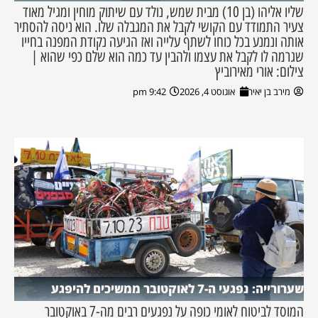
שליו אליהו (בן 10) מבית שמש, נולד עם שיתוק מוחין ומגיל מאוד
צעיר התמודד עם הקושי לקבל את המגבלה שלו. הוא ניסה להסתיר
אותה ונמנע בכל כוחו לשתף עלייה ואז הגיעה נקודת המפנה בחייו
שגרמה לו לקבל את עצמו ולהבין עד כמה הוא שלם כפי שהוא |
צילום: אורי מאירוביץ
מירב בן יאיר
אוגוסט 4, 2026
9:42 pm
שערורייה: נפגעי ה-7 לאוקטובר ממשיכים להיפגע
המוסד לביטוח לאומי כופה על נפגעים רבים מה-7 באוקטובר