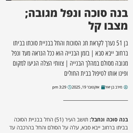
בנה סוכה ונפל מגובה;
ן מסע מלחמה
מצבו קל
ת השבוע
בן 51 נערך לקראת חג הסוכות והחל בבניית סוכתו בביתו
ונים
ברחוב ייבא סבא | בזמן הבנייה הוא ככל הנראה מעד ונפל
לות מקומית
מגובה מסולם במהלך הבנייה | צוותי הצלה הגיעו למקום
ופינו אותו לטיפול בבית החולים
דקס עסקים
מירב בן יאיר
אוקטובר 19, 2025
3:29 pm
בנה סוכה ונחבל:
תושב העיר (51) החל בבניית הסוכה
בביתו ברחוב ייבא סבא, עלה על הסולם והחל בהרכבה עד