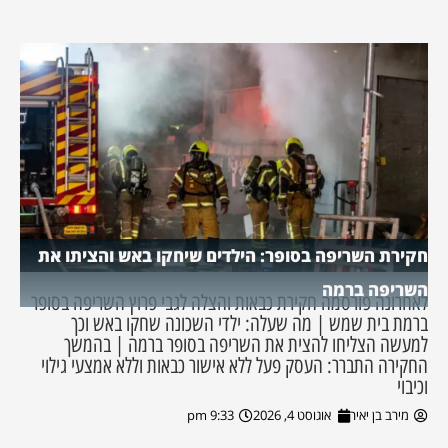
חקירת השריפה בסופר: הילדים שיחקו באש והציתו את
השריפה ברמה
לאחרונה פורסמה חקירת כבאות והצלה לגבי פרוץ השריפה בסופר
ברמת בית שמש | מה שעלה: ילדי השכונה שחקו באש וכך
למעשה הצליחו להצית את השריפה בסופר ברמה | בהמשך
החקירה התברר: העסק פעל ללא אישור כבאות וללא אמצעי גילוי
וכיבוי
מירב בן יאיר
אוגוסט 4, 2026
9:33 pm