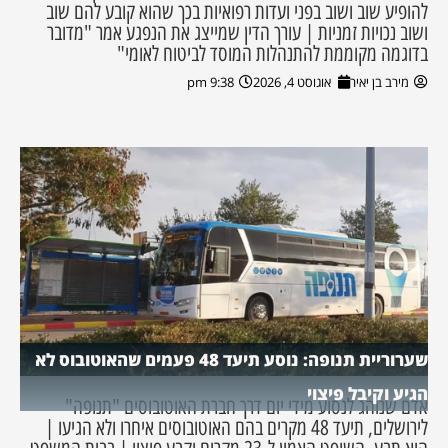
להופיע שוב ושוב בפני ועדות רפואיות בכך שהוא קובע להם שוב
ושוב נכויות זמניות | עורך הדין שמייצג את הנפגע אמר "מדובר
בדוגמה מקוממת להתנהלות המוסד לביטוח לאומי"
מירב בן יאיר
אוגוסט 4, 2026
9:38 pm
שערוריית תנופה: נוסע תיעד 48 פעמים שהאוטובוס לא
הגיע וקיבל פיצוי
אדם שנוהג לנסוע מידי יום דרך חברת האוטובוסים "תנופה"
לירושלים, תיעד 48 מקרים בהם האוטובוסים איחרו ולא הגיעו |