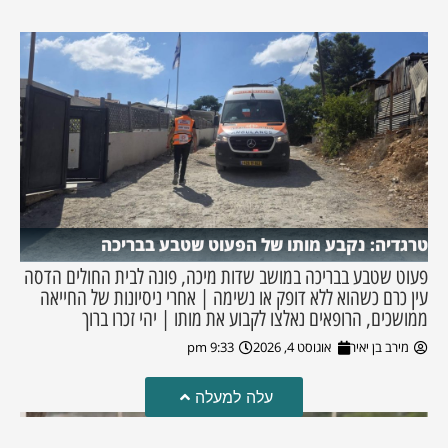
טרגדיה: נקבע מותו של הפעוט שטבע בבריכה
פעוט שטבע בבריכה במושב שדות מיכה, פונה לבית החולים הדסה
עין כרם כשהוא ללא דופק או נשימה | אחרי ניסיונות של החייאה
ממושכים, הרופאים נאלצו לקבוע את מותו | יהי זכרו ברוך
מירב בן יאיר
אוגוסט 4, 2026
9:33 pm
עלה למעלה