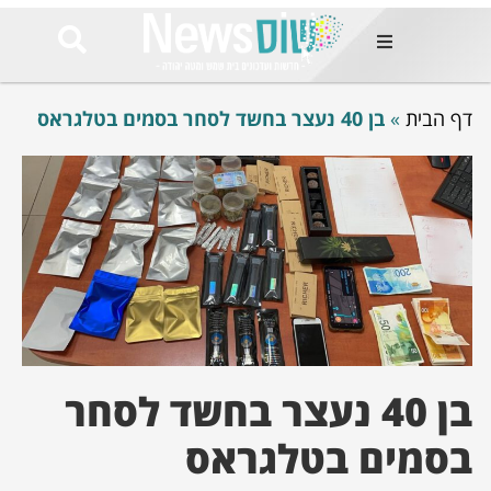
ות
דף הבית
»
בן 40 נעצר בחשד לסחר בסמים בטלגראס
שות החמות
ר בימים
ונים באזור
רט
Et ullamco
sollicitudin 
odio conseq
mauris, wisi v
tortor semper
feugiat 
ultricies la
Congue mat
בן 40 נעצר בחשד לסחר
luctus, quam 
mi sem
בסמים בטלגראס
לים