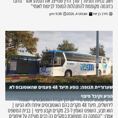
ושוב נכויות זמניות | עורך הדין שמייצג את הנפגע אמר "מדובר
בדוגמה מקוממת להתנהלות המוסד לביטוח לאומי"
מירב בן יאיר
אוגוסט 4, 2026
9:38 pm
שערוריית תנופה: נוסע תיעד 48 פעמים שהאוטובוס לא
הגיע וקיבל פיצוי
אדם שנוהג לנסוע מידי יום דרך חברת האוטובוסים "תנופה"
לירושלים, תיעד 48 מקרים בהם האוטובוסים איחרו ולא הגיעו |
הוא תבע, השופט האמין ל-23 מקרים וקבע פיצוי | בבית המשפט
אמרו: "המתנה כה ממושכת במקרים כה רבים מעידה על איחורים