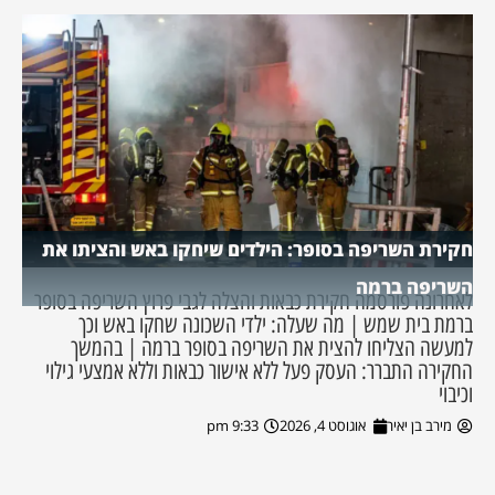
חקירת השריפה בסופר: הילדים שיחקו באש והציתו את
השריפה ברמה
לאחרונה פורסמה חקירת כבאות והצלה לגבי פרוץ השריפה בסופר
ברמת בית שמש | מה שעלה: ילדי השכונה שחקו באש וכך
למעשה הצליחו להצית את השריפה בסופר ברמה | בהמשך
החקירה התברר: העסק פעל ללא אישור כבאות וללא אמצעי גילוי
וכיבוי
מירב בן יאיר
אוגוסט 4, 2026
9:33 pm