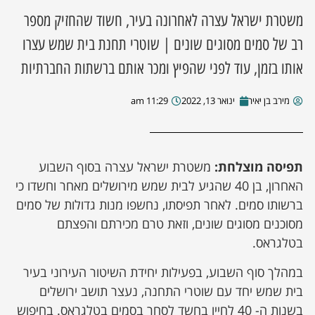
משטרת ישראל עצרה לאחרונה בעיר, חשוד שהחזיק מספר
ן מסע מלחמה
רב של סמים מסוגים שונים | שוטרי תחנת בית שמש עצרו
אותו בזמן, עוד לפני שהפיץ ומכר אותם ברשתות החברתיות
ת השבוע
מירב בן יאיר
ינואר 13, 2022
11:29 am
ונים
לות מקומית
תפיסה מוצלחת:
משטרת ישראל עצרה בסוף השבוע
דקס עסקים
האחרון, בן 40 שהגיע לבית שמש מירושלים מאחר וחשדו כי
ברשותו סמים. לאחר תפיסתו, נחשפו מנות גדולות של סמים
מסוכנים מסוגים שונים, וזאת טרם מכירתם והפצתם
בטלגראס.
במהלך סוף השבוע, בפעילות יחידת השיטור העירוני בעיר
בית שמש יחד עם שוטרי התחנה, נעצר תושב ירושלים
בשנות ה- 40 לחייו בחשד לסחר בסמים בטלגראס. בחיפוש