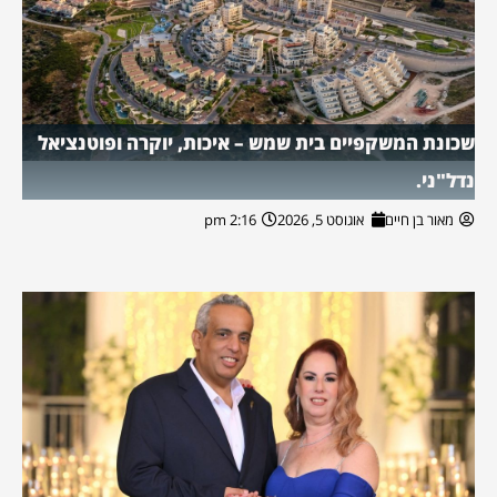
שכונת המשקפיים בית שמש – איכות, יוקרה ופוטנציאל
נדל"ני.
מאור בן חיים
אוגוסט 5, 2026
2:16 pm