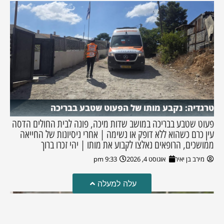
טרגדיה: נקבע מותו של הפעוט שטבע בבריכה
פעוט שטבע בבריכה במושב שדות מיכה, פונה לבית החולים הדסה
עין כרם כשהוא ללא דופק או נשימה | אחרי ניסיונות של החייאה
ממושכים, הרופאים נאלצו לקבוע את מותו | יהי זכרו ברוך
מירב בן יאיר
אוגוסט 4, 2026
9:33 pm
עלה למעלה