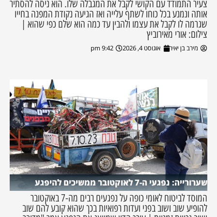
צעיר התמודד עם הקושי לקבל את המגבלה שלו. הוא ניסה להסתיר
אותה ונמנע בכל כוחו לשתף עלייה ואז הגיעה נקודת המפנה בחייו
שגרמה לו לקבל את עצמו ולהבין עד כמה הוא שלם כפי שהוא |
צילום: אורי מאירוביץ
מירב בן יאיר
אוגוסט 4, 2026
9:42 pm
שערורייה: נפגעי ה-7 לאוקטובר ממשיכים להיפגע
המוסד לביטוח לאומי כופה על נפגעים רבים מה-7 באוקטובר
להופיע שוב ושוב בפני ועדות רפואיות בכך שהוא קובע להם שוב