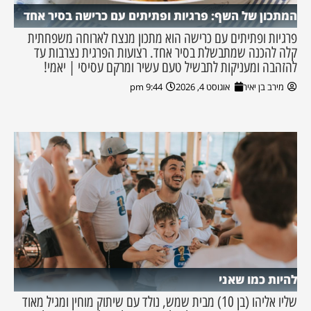
המתכון של השף: פרגיות ופתיתים עם כרישה בסיר אחד
פרגיות ופתיתים עם כרישה הוא מתכון מנצח לארוחה משפחתית
קלה להכנה שמתבשלת בסיר אחד. רצועות הפרגית נצרבות עד
להזהבה ומעניקות לתבשיל טעם עשיר ומרקם עסיסי | יאמי!
מירב בן יאיר
אוגוסט 4, 2026
9:44 pm
להיות כמו שאני
שליו אליהו (בן 10) מבית שמש, נולד עם שיתוק מוחין ומגיל מאוד