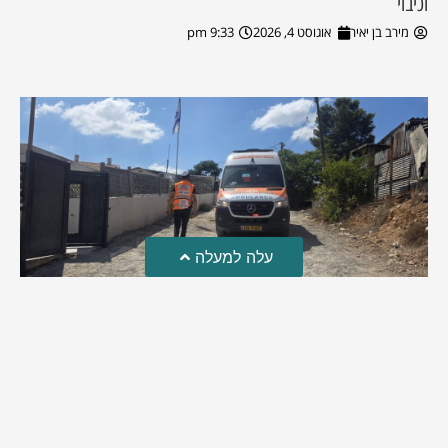
וכיבוי
מירב בן יאיר
אוגוסט 4, 2026
9:33 pm
עלה למעלה
טרגדיה: נקבע מותו של הפעוט שטבע בבריכה
פעוט שטבע בבריכה במושב שדות מיכה, פונה לבית החולים הדסה
עין כרם כשהוא ללא דופק או נשימה | אחרי ניסיונות של החייאה
ממושכים, הרופאים נאלצו לקבוע את מותו | יהי זכרו ברוך
מירב בן יאיר
אוגוסט 4, 2026
9:33 pm