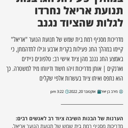
תנועת אריאל נחרדו
ן מסע מלחמה
לגלות שהציוד נגנב
ת השבוע
מדריכות מסניף רמת בית שמש של תנועת הנוער "אריאל"
ונים
קיימו במהלך החג פעילות בקרית ארבע וגילו לתדהמתן, כי
באמצע החג נגנב מהן ציוד אישי רב: טלפונים ניידים
לות מקומית
וארנקים | אותן מדריכות זיהו חשוד ודיווחו מיד למשטרה. כך
דקס עסקים
הוא נתפס ואיתו ציוד בעשרות אלפי שקלים
מירב בן יאיר
אוקטובר 20, 2022
3:22 pm
הערנות של הבנות השיבה ציוד רב לאנשים רבים:
מדריכות מסניף רמת בית שמש של תנועת הנוער אריאל,