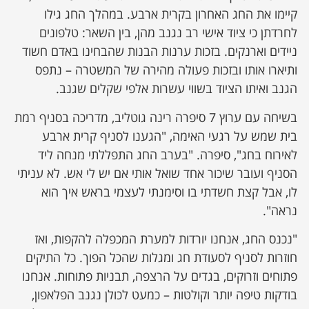
קיימו את החג האחרון בקרית ארבע. במהלך החג גילו
לחרדתן כי ציוד אישי רב נגנב מהן, בין השאר: טלפונים
ניידים וארנקים. בזכות ערנות הבנות שהבחינו באדם חשוד
ותיארו אותו ובזכות פעולה מהירה של המשטרה – נתפס
הגנב ואיתו הציוד בשווי עשרות אלפי שקלים שגנב.
בשיחה עם ערוץ 7 סיפרה רינה גוטליב, מדריכה בסניף רמת
בית שמש על רגעי האימה, "הגענו לסניף קרית ארבע
לאירוח בחג", סיפרה. "בערב החג התפללתי מנחה ליד
הסניף ועובר שיכור אחד שואל אותי אם יש לי אש. לא עניתי
לו, אבל קצת חשדתי בו וסימנתי לעצמי בראש איך הוא
נראה".
"נכנס החג, אנחנו יורדות למערת המכפלה להקפות, ואז
חוזרות לסניף לסעודת חג ומגלות שהכל הפוך. כל התיקים
פתוחים וזרוקים, בגדים על הרצפה, תבניות פתוחות. אנחנו
בודקות טיפה יותר וקולטות – כמעט לכולן נגנב הפלאפון,