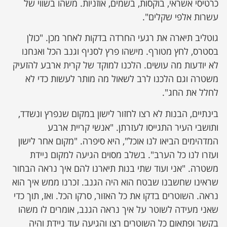
כרטיסי אשראי, בוקסות, בשמים, אוזניות. משהו בשווי של
עשרות אלפי שקלים".
גוטליב תיארה את רגעי החרדה בדקות לאחר מכן. "כולן
בסטרס, לחץ מטורף. מישהו פרץ לסניף וגנב הכל ואנחנו
לא יודעות מה עושים. הלכנו למוקד של קרית ארבע להזעיק
משטרה וגם הלכנו לרב לשאול מה מותר לעשות כדי לא
לחלל את החג".
בינתיים, הבנות לא רצו לחזור לישון במקום שנפרץ ונשדד,
ותושבי העיר התגייסו לעזרתן. "אנשי קריית ארבע
המדהימים הביאו לנו אוכל", היא סיפרה. "מקום אחר לישון
ועזרו לנו כל הערב". בשלב מסוים הגיעה למקום ניידת
משטרה. "אני ועוד שתי בנות תיארנו להם איך נראה הבחור
שראינו שחשבנו שבטח הוא היה הגנב. זכרנו ממש איך הוא
נראה. השוטרים בדקו את כל האזור, סרקו הכל. ואז, תוך כדי
שאני מעידה לשוטר על איך נראה הגנב, אומרים לו משהו
בקשר ופתאום כל השוטרים רצו והגיעה עוד ניידת והיה