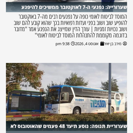
שערורייה: נפגעי ה-7 לאוקטובר ממשיכים להיפגע
המוסד לביטוח לאומי כופה על נפגעים רבים מה-7 באוקטובר
להופיע שוב ושוב בפני ועדות רפואיות בכך שהוא קובע להם שוב
ושוב נכויות זמניות | עורך הדין שמייצג את הנפגע אמר "מדובר
בדוגמה מקוממת להתנהלות המוסד לביטוח לאומי"
מירב בן יאיר
אוגוסט 4, 2026
9:38 pm
שערוריית תנופה: נוסע תיעד 48 פעמים שהאוטובוס לא