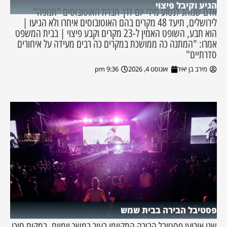
הגיע וקיבל פיצוי
אדם שנוהג לנסוע מידי יום דרך חברת האוטובוסים "תנופה"
לירושלים, תיעד 48 מקרים בהם האוטובוסים איחרו ולא הגיעו |
הוא תבע, השופט האמין ל-23 מקרים וקבע פיצוי | בבית המשפט
אמרו: "המתנה כה ממושכת במקרים כה רבים מעידה על איחורים
סדרתיים"
מירב בן יאיר
אוגוסט 4, 2026
9:36 pm
פסטיבל הבירה בבית שמש
שני אירועי פסטיבל הבירה התקיימו בעיר במשך יומיים. במקום חיכו