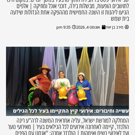
לתושבים הופעות, מבשלות בירה, דוכני אוכל ומוזיקה | אלפים
הגיעו ליהנות זו השנה החמישית מההפקה אחת הגדולות שידעה
בית שמש
מירב בן יאיר
אוגוסט 4, 2026
9:35 pm
עשייה וחיבורים: אירועי קיץ התקיימו בעיר לכל הגילים
המחלקה למורשת ישראל, עליה אחראית המשנה לרה"ע רינה
הולנדר, קיימה לאחרונה אירועים לכל הגילאים בעיר | מאירועי נוער
ועד לאירועי נשים ואימהות | הולנדר אמרה: "אנחנו עם הפנים