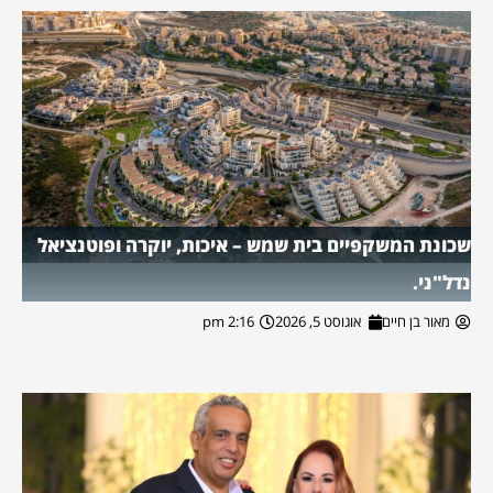
שכונת המשקפיים בית שמש – איכות, יוקרה ופוטנציאל
נדל"ני.
מאור בן חיים
אוגוסט 5, 2026
2:16 pm