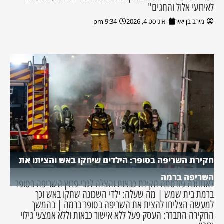
לאירועי אלול והחגים"
מירב בן יאיר
אוגוסט 4, 2026
9:34 pm
חקירת השריפה בסופר: הילדים שיחקו באש והציתו את
השריפה ברמה
לאחרונה פורסמה חקירת כבאות והצלה לגבי פרוץ השריפה בסופר
ברמת בית שמש | מה שעלה: ילדי השכונה שחקו באש וכך
למעשה הצליחו להצית את השריפה בסופר ברמה | בהמשך
החקירה התברר: העסק פעל ללא אישור כבאות וללא אמצעי גילוי