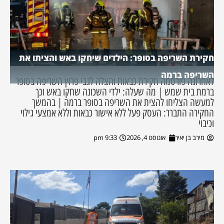
חקירת השריפה בסופר: הילדים שיחקו באש והציתו את
השריפה ברמה
לאחרונה פורסמה חקירת כבאות והצלה לגבי פרוץ השריפה בסופר
ברמת בית שמש | מה שעלה: ילדי השכונה שחקו באש וכך
למעשה הצליחו להצית את השריפה בסופר ברמה | בהמשך
החקירה התברר: העסק פעל ללא אישור כבאות וללא אמצעי גילוי
וכיבוי
מירב בן יאיר
אוגוסט 4, 2026
9:33 pm