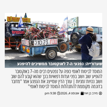
שערורייה: נפגעי ה-7 לאוקטובר ממשיכים להיפגע
המוסד לביטוח לאומי כופה על נפגעים רבים מה-7 באוקטובר
להופיע שוב ושוב בפני ועדות רפואיות בכך שהוא קובע להם שוב
ושוב נכויות זמניות | עורך הדין שמייצג את הנפגע אמר "מדובר
בדוגמה מקוממת להתנהלות המוסד לביטוח לאומי"
מירב בן יאיר
אוגוסט 4, 2026
9:38 pm