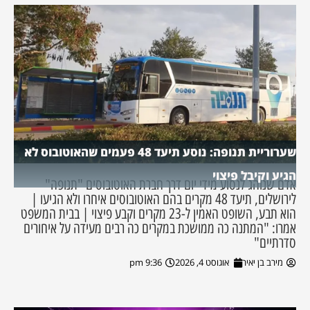
שערוריית תנופה: נוסע תיעד 48 פעמים שהאוטובוס לא
הגיע וקיבל פיצוי
אדם שנוהג לנסוע מידי יום דרך חברת האוטובוסים "תנופה"
לירושלים, תיעד 48 מקרים בהם האוטובוסים איחרו ולא הגיעו |
הוא תבע, השופט האמין ל-23 מקרים וקבע פיצוי | בבית המשפט
אמרו: "המתנה כה ממושכת במקרים כה רבים מעידה על איחורים
סדרתיים"
מירב בן יאיר
אוגוסט 4, 2026
9:36 pm