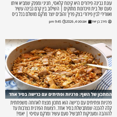
עוגת גבינה פירורים היא קינוח קלאסי, חגיגי ומפנק שמביא איתו
טעם של בית וזיכרונות מתוקים | השילוב בין קרם גבינה עשיר
ואוורירי לבין פירורי בצק פריך זהובים יוצר מרקם מושלם בכל ביס
מירב בן יאיר
אוגוסט 4, 2026
9:45 pm
המתכון של השף: פרגיות ופתיתים עם כרישה בסיר אחד
פרגיות ופתיתים עם כרישה הוא מתכון מנצח לארוחה משפחתית
קלה להכנה שמתבשלת בסיר אחד. רצועות הפרגית נצרבות עד
להזהבה ומעניקות לתבשיל טעם עשיר ומרקם עסיסי | יאמי!