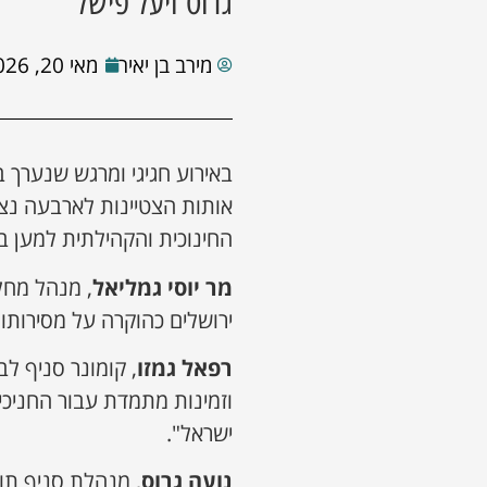
גרוס ויעל פישל
מירב בן יאיר
מאי 20, 2026
באירוע חגיגי ומרגש שנערך ב
אותות הצטיינות לארבעה נצ
החינוכית והקהילתית למען בנ
מר יוסי גמליאל
, מנהל מחל
ירושלים כהוקרה על מסירותו 
רפאל גמזו
, קומונר סניף לב
וזמינות מתמדת עבור החניכי
ישראל".
נועה גרוס
, מנהלת סניף תו