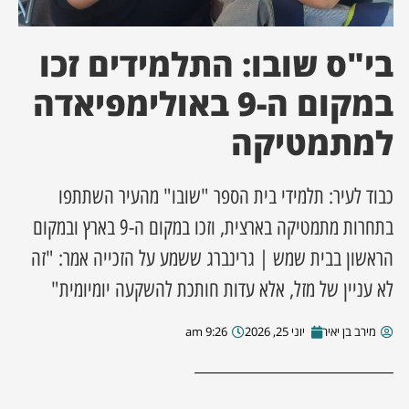
ן מסע מלחמה
בי"ס שובו: התלמידים זכו
ת השבוע
במקום ה-9 באולימפיאדה
למתמטיקה
ונים
לות מקומית
כבוד לעיר: תלמידי בית הספר "שובו" מהעיר השתתפו
בתחרות מתמטיקה בארצית, וזכו במקום ה-9 בארץ ובמקום
דקס עסקים
הראשון בבית שמש | גרינברג ששמע על הזכייה אמר: "זה
לא עניין של מזל, אלא עדות חותכת להשקעה יומיומית"
מירב בן יאיר
יוני 25, 2026
9:26 am