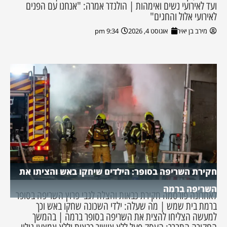
ועד לאירועי נשים ואימהות | הולנדר אמרה: "אנחנו עם הפנים
לאירועי אלול והחגים"
מירב בן יאיר
אוגוסט 4, 2026
9:34 pm
חקירת השריפה בסופר: הילדים שיחקו באש והציתו את
השריפה ברמה
לאחרונה פורסמה חקירת כבאות והצלה לגבי פרוץ השריפה בסופר
ברמת בית שמש | מה שעלה: ילדי השכונה שחקו באש וכך
למעשה הצליחו להצית את השריפה בסופר ברמה | בהמשך