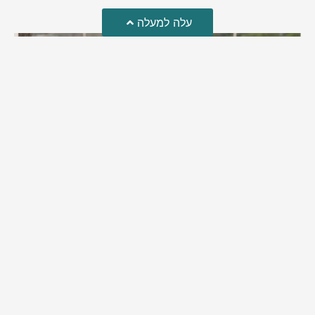
עלה למעלה
מזל טוב!
סמדר כהן האלופה שבתמונה, חגגה את יום הולדתה לאחרונה
מירב בן יאיר
יולי 30, 2026
6:15 pm