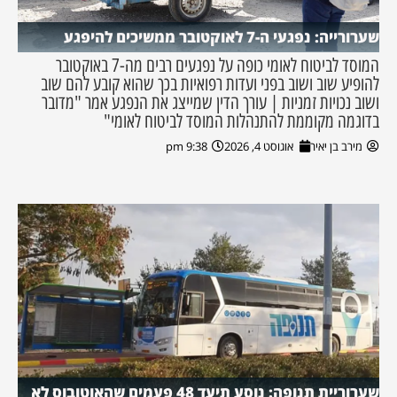
שערורייה: נפגעי ה-7 לאוקטובר ממשיכים להיפגע
המוסד לביטוח לאומי כופה על נפגעים רבים מה-7 באוקטובר
להופיע שוב ושוב בפני ועדות רפואיות בכך שהוא קובע להם שוב
ושוב נכויות זמניות | עורך הדין שמייצג את הנפגע אמר "מדובר
בדוגמה מקוממת להתנהלות המוסד לביטוח לאומי"
מירב בן יאיר
אוגוסט 4, 2026
9:38 pm
שערוריית תנופה: נוסע תיעד 48 פעמים שהאוטובוס לא