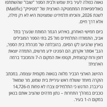
גאווה כפולה לעיר בית שמש ולבית הספר "שובו" שהשתתפו
באולימפיאדת המתמטיקה הארצית של "מטיפיק" (Matific)
לשנת 2026, והוכיחו תלמידינו שמצוינות היא לא רק מילה,
אלא דרך חיים.
ביום חמישי האחרון, באירוע הגמר המותח שנערך בתל
אביב, התמודדו התלמידים מול 25 בתי הספר המובילים
בארץ שהגיעו לקו הסיום. בהובלתה של מנהלת בית הספר,
הגב' אסתר אקרמן, הם הפגינו ידע מרשים, התמדה יוצאת
דופן ורוח קבוצתית, וקטפו את המקום ה-7 והמכובד ברמה
הארצית!
ההישג הארצי הכביר מלווה בגאווה מקומית עצומה. במכתב
הוקרה מיוחד ששלח ראש עיריית בית שמש, מר שמואל
גרינברג הודגש כי התלמידים צברו לא פחות מ-14,726
כוכבים במהלך התחרות – נתון מדהים שהציב אותם בגאון
במקום ה-1 בעיר.