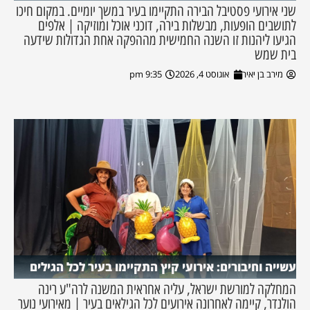
שני אירועי פסטיבל הבירה התקיימו בעיר במשך יומיים. במקום חיכו
לתושבים הופעות, מבשלות בירה, דוכני אוכל ומוזיקה | אלפים
הגיעו ליהנות זו השנה החמישית מההפקה אחת הגדולות שידעה
בית שמש
מירב בן יאיר
אוגוסט 4, 2026
9:35 pm
עשייה וחיבורים: אירועי קיץ התקיימו בעיר לכל הגילים
המחלקה למורשת ישראל, עליה אחראית המשנה לרה"ע רינה
הולנדר, קיימה לאחרונה אירועים לכל הגילאים בעיר | מאירועי נוער