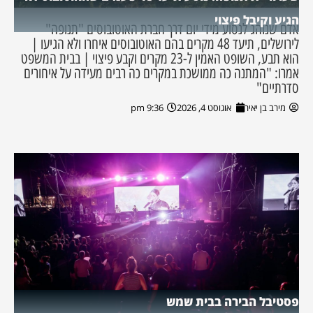
הגיע וקיבל פיצוי
אדם שנוהג לנסוע מידי יום דרך חברת האוטובוסים "תנופה"
לירושלים, תיעד 48 מקרים בהם האוטובוסים איחרו ולא הגיעו |
הוא תבע, השופט האמין ל-23 מקרים וקבע פיצוי | בבית המשפט
אמרו: "המתנה כה ממושכת במקרים כה רבים מעידה על איחורים
סדרתיים"
מירב בן יאיר
אוגוסט 4, 2026
9:36 pm
פסטיבל הבירה בבית שמש