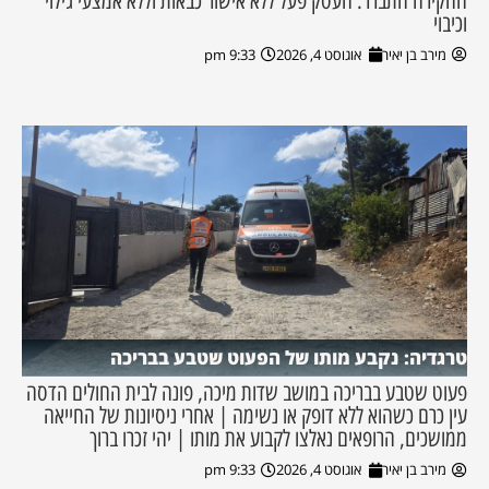
החקירה התברר: העסק פעל ללא אישור כבאות וללא אמצעי גילוי
וכיבוי
מירב בן יאיר
אוגוסט 4, 2026
9:33 pm
טרגדיה: נקבע מותו של הפעוט שטבע בבריכה
פעוט שטבע בבריכה במושב שדות מיכה, פונה לבית החולים הדסה
עין כרם כשהוא ללא דופק או נשימה | אחרי ניסיונות של החייאה
ממושכים, הרופאים נאלצו לקבוע את מותו | יהי זכרו ברוך
מירב בן יאיר
אוגוסט 4, 2026
9:33 pm