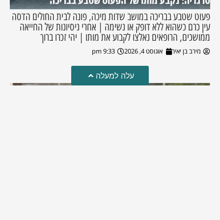
טרגדיה: נקבע מותו של הפעוט שטבע בבריכה
פעוט שטבע בבריכה במושב שדות מיכה, פונה לבית החולים הדסה
עין כרם כשהוא ללא דופק או נשימה | אחרי ניסיונות של החייאה
ממושכים, הרופאים נאלצו לקבוע את מותו | יהי זכרו ברוך
מירב בן יאיר
אוגוסט 4, 2026
9:33 pm
עלה למעלה
מזל טוב!
סמדר כהן האלופה שבתמונה, חגגה את יום הולדתה לאחרונה