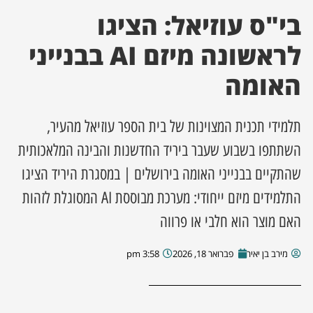
בי"ס עוזיאל: הציגו
ן מסע מלחמה
לראשונה מיזם AI בבנייני
ת השבוע
האומה
ונים
תלמידי תכנית המצוינות של בית הספר עוזיאל מהעיר,
לות מקומית
השתתפו בשבוע שעבר ביריד החדשנות והבינה המלאכותית
שהתקיים בבנייני האומה בירושלים | במסגרת היריד הציגו
דקס עסקים
התלמידים מיזם ייחודי: מערכת מבוססת AI המסוגלת לזהות
האם מוצר הוא חלבי או פרווה
מירב בן יאיר
פברואר 18, 2026
3:58 pm