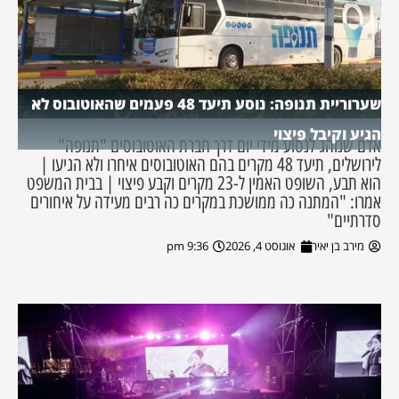
שערוריית תנופה: נוסע תיעד 48 פעמים שהאוטובוס לא
הגיע וקיבל פיצוי
אדם שנוהג לנסוע מידי יום דרך חברת האוטובוסים "תנופה"
לירושלים, תיעד 48 מקרים בהם האוטובוסים איחרו ולא הגיעו |
הוא תבע, השופט האמין ל-23 מקרים וקבע פיצוי | בבית המשפט
אמרו: "המתנה כה ממושכת במקרים כה רבים מעידה על איחורים
סדרתיים"
מירב בן יאיר
אוגוסט 4, 2026
9:36 pm