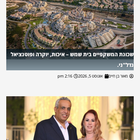
שכונת המשקפיים בית שמש – איכות, יוקרה ופוטנציאל
נדל"ני.
מאור בן חיים
אוגוסט 5, 2026
2:16 pm