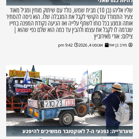
להיות כמו שאני
שליו אליהו (בן 10) מבית שמש, נולד עם שיתוק מוחין ומגיל מאוד
צעיר התמודד עם הקושי לקבל את המגבלה שלו. הוא ניסה להסתיר
אותה ונמנע בכל כוחו לשתף עלייה ואז הגיעה נקודת המפנה בחייו
שגרמה לו לקבל את עצמו ולהבין עד כמה הוא שלם כפי שהוא |
צילום: אורי מאירוביץ
מירב בן יאיר
אוגוסט 4, 2026
9:42 pm
שערורייה: נפגעי ה-7 לאוקטובר ממשיכים להיפגע