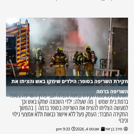
חקירת השריפה בסופר: הילדים שיחקו באש והציתו את
השריפה ברמה
לאחרונה פורסמה חקירת כבאות והצלה לגבי פרוץ השריפה בסופר
ברמת בית שמש | מה שעלה: ילדי השכונה שחקו באש וכך
למעשה הצליחו להצית את השריפה בסופר ברמה | בהמשך
החקירה התברר: העסק פעל ללא אישור כבאות וללא אמצעי גילוי
וכיבוי
מירב בן יאיר
אוגוסט 4, 2026
9:33 pm