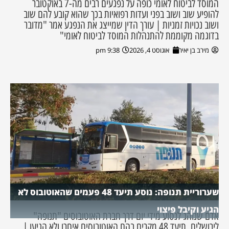
המוסד לביטוח לאומי כופה על נפגעים רבים מה-7 באוקטובר
להופיע שוב ושוב בפני ועדות רפואיות בכך שהוא קובע להם שוב
ושוב נכויות זמניות | עורך הדין שמייצג את הנפגע אמר "מדובר
בדוגמה מקוממת להתנהלות המוסד לביטוח לאומי"
מירב בן יאיר
אוגוסט 4, 2026
9:38 pm
שערוריית תנופה: נוסע תיעד 48 פעמים שהאוטובוס לא
הגיע וקיבל פיצוי
אדם שנוהג לנסוע מידי יום דרך חברת האוטובוסים "תנופה"
לירושלים, תיעד 48 מקרים בהם האוטובוסים איחרו ולא הגיעו |