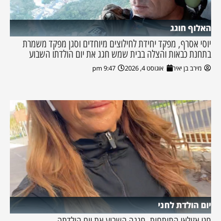
האלוף חוגג
יוסי אסרף, מפקד יחידת לחילוצים מיוחדים וסגן מפקד משמרת
בתחנת כבאות והצלה בבית שמש חגג את יום הולדתו השבוע
מירב בן יאיר
אוגוסט 4, 2026
9:47 pm
יום הולדת לחני
חני אזולאי התותחית, חגגה השבוע את יום הולדתה