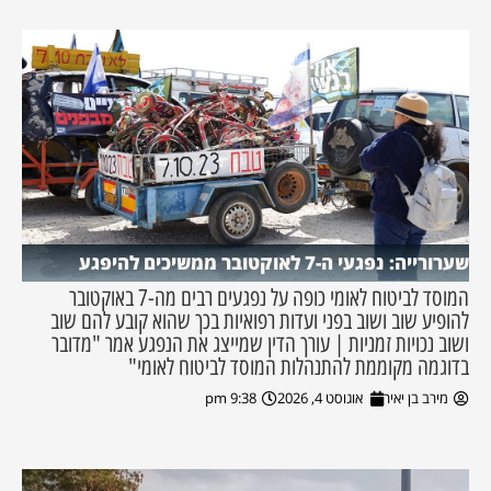
שערורייה: נפגעי ה-7 לאוקטובר ממשיכים להיפגע
המוסד לביטוח לאומי כופה על נפגעים רבים מה-7 באוקטובר
להופיע שוב ושוב בפני ועדות רפואיות בכך שהוא קובע להם שוב
ושוב נכויות זמניות | עורך הדין שמייצג את הנפגע אמר "מדובר
בדוגמה מקוממת להתנהלות המוסד לביטוח לאומי"
מירב בן יאיר
אוגוסט 4, 2026
9:38 pm