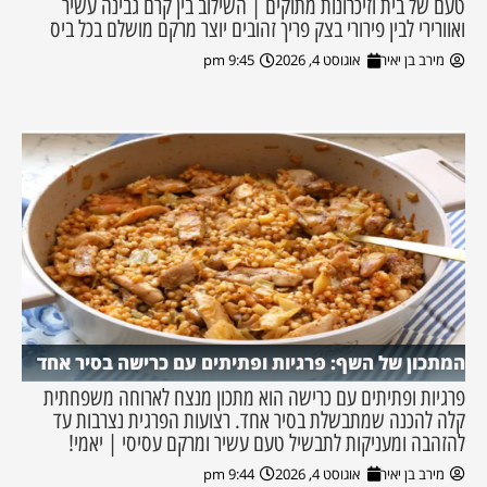
טעם של בית וזיכרונות מתוקים | השילוב בין קרם גבינה עשיר
ואוורירי לבין פירורי בצק פריך זהובים יוצר מרקם מושלם בכל ביס
מירב בן יאיר
אוגוסט 4, 2026
9:45 pm
המתכון של השף: פרגיות ופתיתים עם כרישה בסיר אחד
פרגיות ופתיתים עם כרישה הוא מתכון מנצח לארוחה משפחתית
קלה להכנה שמתבשלת בסיר אחד. רצועות הפרגית נצרבות עד
להזהבה ומעניקות לתבשיל טעם עשיר ומרקם עסיסי | יאמי!
מירב בן יאיר
אוגוסט 4, 2026
9:44 pm