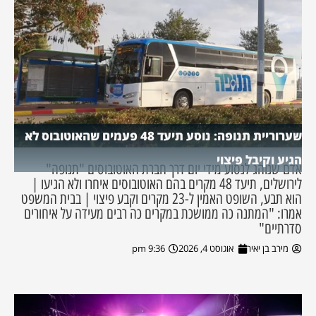
שערוריית תנופה: נוסע תיעד 48 פעמים שהאוטובוס לא
הגיע וקיבל פיצוי
אדם שנוהג לנסוע מידי יום דרך חברת האוטובוסים "תנופה"
לירושלים, תיעד 48 מקרים בהם האוטובוסים איחרו ולא הגיעו |
הוא תבע, השופט האמין ל-23 מקרים וקבע פיצוי | בבית המשפט
אמרו: "המתנה כה ממושכת במקרים כה רבים מעידה על איחורים
סדרתיים"
מירב בן יאיר
אוגוסט 4, 2026
9:36 pm