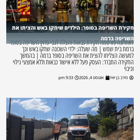
חקירת השריפה בסופר: הילדים שיחקו באש והציתו את
השריפה ברמה
לאחרונה פורסמה חקירת כבאות והצלה לגבי פרוץ השריפה בסופר
ברמת בית שמש | מה שעלה: ילדי השכונה שחקו באש וכך
למעשה הצליחו להצית את השריפה בסופר ברמה | בהמשך
החקירה התברר: העסק פעל ללא אישור כבאות וללא אמצעי גילוי
וכיבוי
מירב בן יאיר
אוגוסט 4, 2026
9:33 pm