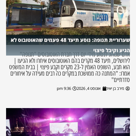
שערוריית תנופה: נוסע תיעד 48 פעמים שהאוטובוס לא
הגיע וקיבל פיצוי
אדם שנוהג לנסוע מידי יום דרך חברת האוטובוסים "תנופה"
לירושלים, תיעד 48 מקרים בהם האוטובוסים איחרו ולא הגיעו |
הוא תבע, השופט האמין ל-23 מקרים וקבע פיצוי | בבית המשפט
אמרו: "המתנה כה ממושכת במקרים כה רבים מעידה על איחורים
סדרתיים"
מירב בן יאיר
אוגוסט 4, 2026
9:36 pm