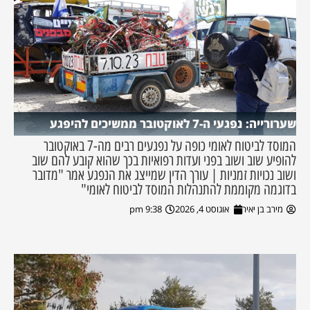
שערורייה: נפגעי ה-7 לאוקטובר ממשיכים להיפגע
המוסד לביטוח לאומי כופה על נפגעים רבים מה-7 באוקטובר
להופיע שוב ושוב בפני ועדות רפואיות בכך שהוא קובע להם שוב
ושוב נכויות זמניות | עורך הדין שמייצג את הנפגע אמר "מדובר
בדוגמה מקוממת להתנהלות המוסד לביטוח לאומי"
מירב בן יאיר
אוגוסט 4, 2026
9:38 pm