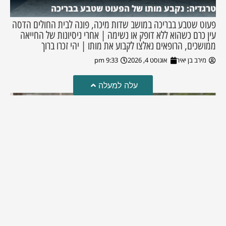
טרגדיה: נקבע מותו של הפעוט שטבע בבריכה
פעוט שטבע בבריכה במושב שדות מיכה, פונה לבית החולים הדסה
עין כרם כשהוא ללא דופק או נשימה | אחרי ניסיונות של החייאה
ממושכים, הרופאים נאלצו לקבוע את מותו | יהי זכרו ברוך
מירב בן יאיר
אוגוסט 4, 2026
9:33 pm
עלה למעלה
מזל טוב!
סמדר כהן האלופה שבתמונה, חגגה את יום הולדתה לאחרונה