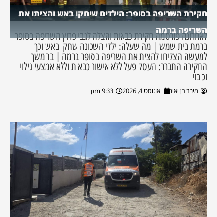
חקירת השריפה בסופר: הילדים שיחקו באש והציתו את
השריפה ברמה
לאחרונה פורסמה חקירת כבאות והצלה לגבי פרוץ השריפה בסופר
ברמת בית שמש | מה שעלה: ילדי השכונה שחקו באש וכך
למעשה הצליחו להצית את השריפה בסופר ברמה | בהמשך
החקירה התברר: העסק פעל ללא אישור כבאות וללא אמצעי גילוי
וכיבוי
מירב בן יאיר
אוגוסט 4, 2026
9:33 pm