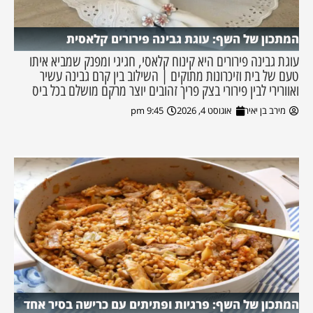
המתכון של השף: עוגת גבינה פירורים קלאסית
עוגת גבינה פירורים היא קינוח קלאסי, חגיגי ומפנק שמביא איתו
טעם של בית וזיכרונות מתוקים | השילוב בין קרם גבינה עשיר
ואוורירי לבין פירורי בצק פריך זהובים יוצר מרקם מושלם בכל ביס
מירב בן יאיר
אוגוסט 4, 2026
9:45 pm
המתכון של השף: פרגיות ופתיתים עם כרישה בסיר אחד