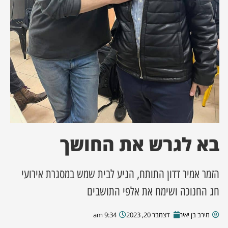
ן מסע מלחמה
ת השבוע
ונים
לות מקומית
דקס עסקים
בא לגרש את החושך
הזמר אמיר דדון התותח, הגיע לבית שמש במסגרת אירועי
חג החנוכה ושימח את אלפי התושבים
מירב בן יאיר
דצמבר 20, 2023
9:34 am