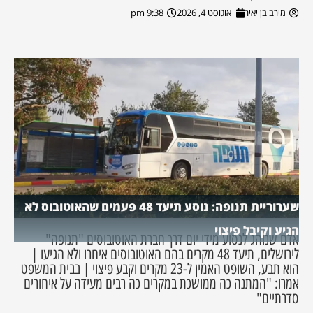
מירב בן יאיר
אוגוסט 4, 2026
9:38 pm
שערוריית תנופה: נוסע תיעד 48 פעמים שהאוטובוס לא
הגיע וקיבל פיצוי
אדם שנוהג לנסוע מידי יום דרך חברת האוטובוסים "תנופה"
לירושלים, תיעד 48 מקרים בהם האוטובוסים איחרו ולא הגיעו |
הוא תבע, השופט האמין ל-23 מקרים וקבע פיצוי | בבית המשפט
אמרו: "המתנה כה ממושכת במקרים כה רבים מעידה על איחורים
סדרתיים"