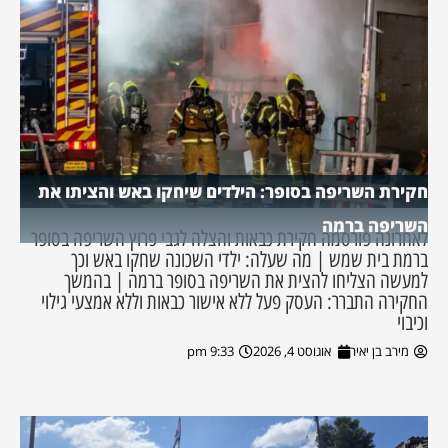
חקירת השריפה בסופר: הילדים שיחקו באש והציתו את
השריפה ברמה
לאחרונה פורסמה חקירת כבאות והצלה לגבי פרוץ השריפה בסופר
ברמת בית שמש | מה שעלה: ילדי השכונה שחקו באש וכך
למעשה הצליחו להצית את השריפה בסופר ברמה | בהמשך
החקירה התברר: העסק פעל ללא אישור כבאות וללא אמצעי גילוי
וכיבוי
מירב בן יאיר
אוגוסט 4, 2026
9:33 pm