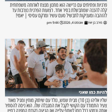
פרגיות ופתיתים עם כרישה הוא מתכון מנצח לארוחה משפחתית
קלה להכנה שמתבשלת בסיר אחד. רצועות הפרגית נצרבות עד
להזהבה ומעניקות לתבשיל טעם עשיר ומרקם עסיסי | יאמי!
מירב בן יאיר
אוגוסט 4, 2026
9:44 pm
להיות כמו שאני
שליו אליהו (בן 10) מבית שמש, נולד עם שיתוק מוחין ומגיל מאוד
צעיר התמודד עם הקושי לקבל את המגבלה שלו. הוא ניסה להסתיר
אותה ונמנע בכל כוחו לשתף עלייה ואז הגיעה נקודת המפנה בחייו