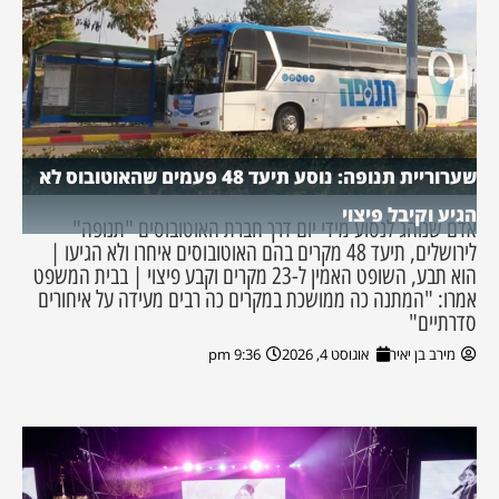
שערוריית תנופה: נוסע תיעד 48 פעמים שהאוטובוס לא
הגיע וקיבל פיצוי
אדם שנוהג לנסוע מידי יום דרך חברת האוטובוסים "תנופה"
לירושלים, תיעד 48 מקרים בהם האוטובוסים איחרו ולא הגיעו |
הוא תבע, השופט האמין ל-23 מקרים וקבע פיצוי | בבית המשפט
אמרו: "המתנה כה ממושכת במקרים כה רבים מעידה על איחורים
סדרתיים"
מירב בן יאיר
אוגוסט 4, 2026
9:36 pm