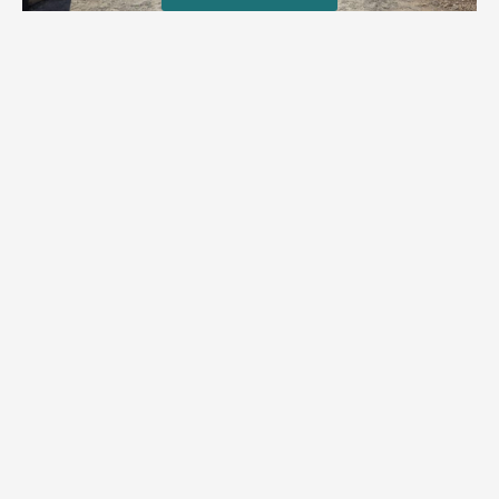
טרגדיה: נקבע מותו של הפעוט שטבע בבריכה
פעוט שטבע בבריכה במושב שדות מיכה, פונה לבית החולים הדסה
עין כרם כשהוא ללא דופק או נשימה | אחרי ניסיונות של החייאה
ממושכים, הרופאים נאלצו לקבוע את מותו | יהי זכרו ברוך
מירב בן יאיר
אוגוסט 4, 2026
9:33 pm
מזל טוב!