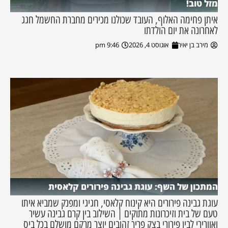
מזל טוב!
איתן פחימה האלוף, העובד שכולנו מכירים מחברת החשמל חגג
לאחרונה את יום הולדתו
מירב בן יאיר
אוגוסט 4, 2026
9:46 pm
המתכון של השף: עוגת גבינה פירורים קלאסית
עוגת גבינה פירורים היא קינוח קלאסי, חגיגי ומפנק שמביא איתו
טעם של בית וזיכרונות מתוקים | השילוב בין קרם גבינה עשיר
ואוורירי לבין פירורי בצק פריך זהובים יוצר מרקם מושלם בכל ביס