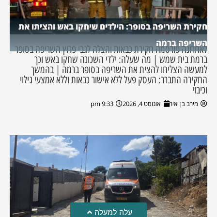
חקירת השריפה בסופר: הילדים שיחקו באש והציתו את
השריפה ברמה
לאחרונה פורסמה חקירת כבאות והצלה לגבי פרוץ השריפה בסופר
ברמת בית שמש | מה שעלה: ילדי השכונה שחקו באש וכך
למעשה הצליחו להצית את השריפה בסופר ברמה | בהמשך
החקירה התברר: העסק פעל ללא אישור כבאות וללא אמצעי גילוי
וכיבוי
מירב בן יאיר
אוגוסט 4, 2026
9:33 pm
עלה למעלה