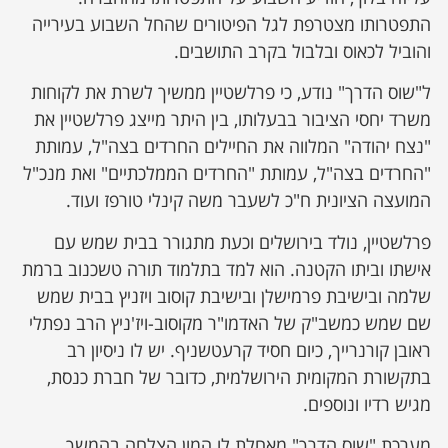
התפטרותו מצטרפת לגל הפיטורים שהחל השבוע בעירייה
והוביל לכאוס ובלבול בקרב התושבים.
ל"שוס הדרך" נודע, כי פרלשטיין ממשיך לשרת את לקוחות
משרד יחסי הציבור בבעלותו, בין היתר מייצג פרלשטיין את
"נצח יהודה" המלווה את החיילים החרדים בצה"ל, עמותת
"החרדים בצה"ל, עמותת "החרדים הממלכתיים" ואת מנכ"ל
המועצה הציונית ח"כ לשעבר משה קינלי טורפז ועוד.
פרלשטיין, נולד בירושלים וכעת מתגורר בבית שמש עם
אישתו וביתו הקטנה. הוא למד בתלמוד תורה טשכנוב ברמת
שלמה ובישיבת פרמישלן ובישיבת קוסוב ויזניץ בבית שמש
שם שמש כמשב"ק של האדמו"ר מקוסוב-ויז'ניץ הרב נפתלי
ראובן קורנרייך, כיום חסיד קרעטשניף. יש לו ניסיון רב
בתקשורת המקומית הירושלמית, כדובר של חברת כנסת,
מגיש רדיו ונוספים.
מערכת "שוס הדרך" מאחלת לו המון הצלחה בהמשך