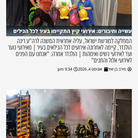
עשייה וחיבורים: אירועי קיץ התקיימו בעיר לכל הגילים
המחלקה למורשת ישראל, עליה אחראית המשנה לרה"ע רינה
הולנדר, קיימה לאחרונה אירועים לכל הגילאים בעיר | מאירועי נוער
ועד לאירועי נשים ואימהות | הולנדר אמרה: "אנחנו עם הפנים
לאירועי אלול והחגים"
מירב בן יאיר
אוגוסט 4, 2026
9:34 pm