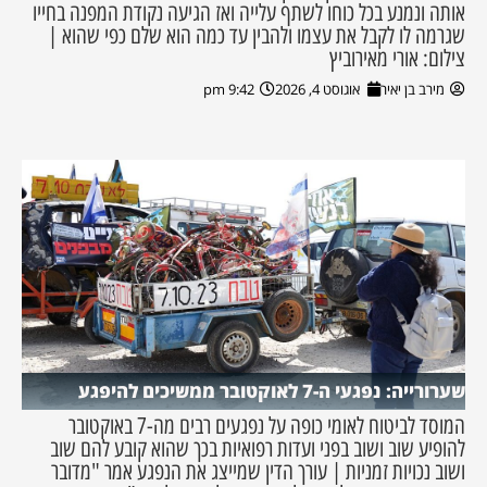
אותה ונמנע בכל כוחו לשתף עלייה ואז הגיעה נקודת המפנה בחייו
שגרמה לו לקבל את עצמו ולהבין עד כמה הוא שלם כפי שהוא |
צילום: אורי מאירוביץ
מירב בן יאיר
אוגוסט 4, 2026
9:42 pm
שערורייה: נפגעי ה-7 לאוקטובר ממשיכים להיפגע
המוסד לביטוח לאומי כופה על נפגעים רבים מה-7 באוקטובר
להופיע שוב ושוב בפני ועדות רפואיות בכך שהוא קובע להם שוב
ושוב נכויות זמניות | עורך הדין שמייצג את הנפגע אמר "מדובר