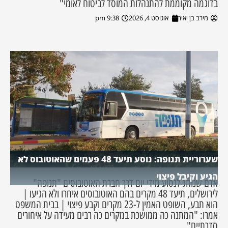
בדוגמה מקוממת להתנהלות המוסד לביטוח לאומי"
מירב בן יאיר
אוגוסט 4, 2026
9:38 pm
שערוריית תנופה: נוסע תיעד 48 פעמים שהאוטובוס לא
הגיע וקיבל פיצוי
אדם שנוהג לנסוע מידי יום דרך חברת האוטובוסים "תנופה"
לירושלים, תיעד 48 מקרים בהם האוטובוסים איחרו ולא הגיעו |
הוא תבע, השופט האמין ל-23 מקרים וקבע פיצוי | בבית המשפט
אמרו: "המתנה כה ממושכת במקרים כה רבים מעידה על איחורים
סדרתיים"