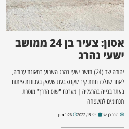
ן מסע מלחמה
ת השבוע
אסון: צעיר בן 24 ממושב
ונים
ישעי נהרג
לות מקומית
יהודה שר (24) תושב ישעי נהרג השבוע בתאונת עבודה,
דקס עסקים
לאחר שנלכד תחת קיר שקרס בעת שעסק בעבודות פיתוח
באתר בנייה בהרצליה | מערכת "שוס הדרך" מוסרת
תנחומים למשפחה
מירב בן יאיר
יולי 19, 2022
1:26 pm