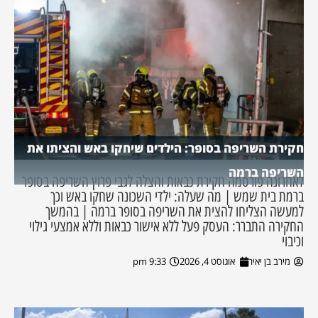
חקירת השריפה בסופר: הילדים שיחקו באש והציתו את
השריפה ברמה
לאחרונה פורסמה חקירת כבאות והצלה לגבי פרוץ השריפה בסופר
ברמת בית שמש | מה שעלה: ילדי השכונה שחקו באש וכך
למעשה הצליחו להצית את השריפה בסופר ברמה | בהמשך
החקירה התברר: העסק פעל ללא אישור כבאות וללא אמצעי גילוי
וכיבוי
מירב בן יאיר
אוגוסט 4, 2026
9:33 pm