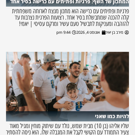
המתכון של השף: פרגיות ופתיתים עם כרישה בסיר אחד
פרגיות ופתיתים עם כרישה הוא מתכון מנצח לארוחה משפחתית
קלה להכנה שמתבשלת בסיר אחד. רצועות הפרגית נצרבות עד
להזהבה ומעניקות לתבשיל טעם עשיר ומרקם עסיסי | יאמי!
מירב בן יאיר
אוגוסט 4, 2026
9:44 pm
להיות כמו שאני
שליו אליהו (בן 10) מבית שמש, נולד עם שיתוק מוחין ומגיל מאוד
צעיר התמודד עם הקושי לקבל את המגבלה שלו. הוא ניסה להסתיר