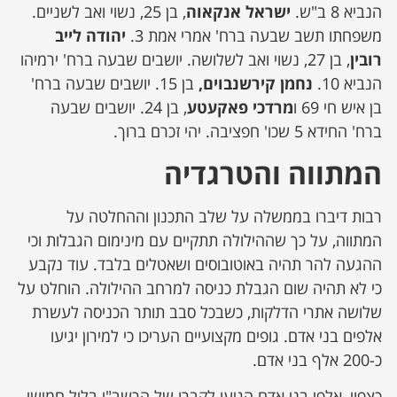
הנביא 8 ב"ש.
ישראל אנקאוה
, בן 25, נשוי ואב לשניים.
משפחתו תשב שבעה ברח' אמרי אמת 3.
יהודה לייב
רובין
, בן 27, נשוי ואב לשלושה. יושבים שבעה ברח' ירמיהו
הנביא 10.
נחמן קירשנבוים,
בן 15. יושבים שבעה ברח'
בן איש חי 69 ו
מרדכי פאקעטע
, בן 24. יושבים שבעה
ברח' החידא 5 שכו' חפציבה. יהי זכרם ברוך.
המתווה והטרגדיה
רבות דיברו בממשלה על שלב התכנון וההחלטה על
המתווה, על כך שההילולה תתקיים עם מינימום הגבלות וכי
ההגעה להר תהיה באוטובוסים ושאטלים בלבד. עוד נקבע
כי לא תהיה שום הגבלת כניסה למרחב ההילולה. הוחלט על
שלושה אתרי הדלקות, כשבכל סבב תותר הכניסה לעשרת
אלפים בני אדם. גופים מקצועיים העריכו כי למירון יגיעו
כ-200 אלף בני אדם.
כצפוי, אלפי בני אדם הגיעו לקברו של הרשב"י בליל חמישי