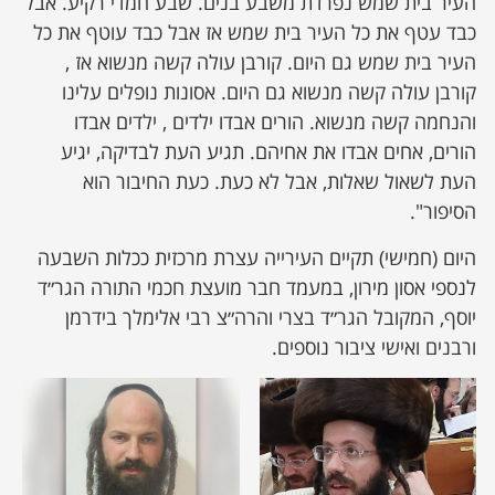
העיר בית שמש נפרדת משבע בנים. שבע חמדי רקיע. אבל
כבד עטף את כל העיר בית שמש אז אבל כבד עוטף את כל
העיר בית שמש גם היום. קורבן עולה קשה מנשוא אז ,
קורבן עולה קשה מנשוא גם היום. אסונות נופלים עלינו
והנחמה קשה מנשוא. הורים אבדו ילדים , ילדים אבדו
הורים, אחים אבדו את אחיהם. תגיע העת לבדיקה, יגיע
העת לשאול שאלות, אבל לא כעת. כעת החיבור הוא
הסיפור".
היום (חמישי) תקיים העירייה עצרת מרכזית ככלות השבעה
לנספי אסון מירון, במעמד חבר מועצת חכמי התורה הגר״ד
יוסף, המקובל הגר״ד בצרי והרה״צ רבי אלימלך בידרמן
ורבנים ואישי ציבור נוספים.