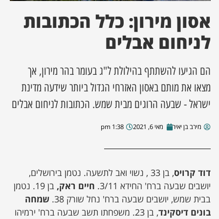
אסון מירון: כלל הכתובות
ן מסע מלחמה
לניחום אבלים
ת השבוע
הם הגיעו להשתתף בהילולת ל"ג בעומר בהר מירון, אך
ונים
מצאו את מותם באסון האזרחי הגדול ביותר שידעה מדינת
לות מקומית
ישראל - שבעה הרוגים מבית שמש. הכתובות לניחום אבלים
דקס עסקים
מירב בן יאיר
מאי 6, 2021
1:38 pm
דוד קרויס
, בן 33 , נשוי ואב לתשעה. נטמן בירושלים,
יושבים שבעה ברח' החידא 3/11.
חיים ראק,
בן 19. נטמן
בבית שמש, יושבים שבעה ברח' נחל שורק 38.
שמחה
בונים דיסקינד
, בן 23. משפחתו תשב שבעה ברח' ירמיהו