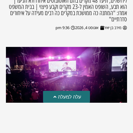
לירושלים, תיעד 48 מקרים בהם האוטובוסים איחרו ולא הגיעו |
הוא תבע, השופט האמין ל-23 מקרים וקבע פיצוי | בבית המשפט
אמרו: "המתנה כה ממושכת במקרים כה רבים מעידה על איחורים
סדרתיים"
מירב בן יאיר
אוגוסט 4, 2026
9:36 pm
עלה למעלה
פסטיבל הבירה בבית שמש
שני אירועי פסטיבל הבירה התקיימו בעיר במשך יומיים. במקום חיכו
לתושבים הופעות, מבשלות בירה, דוכני אוכל ומוזיקה | אלפים
הגיעו ליהנות זו השנה החמישית מההפקה אחת הגדולות שידעה