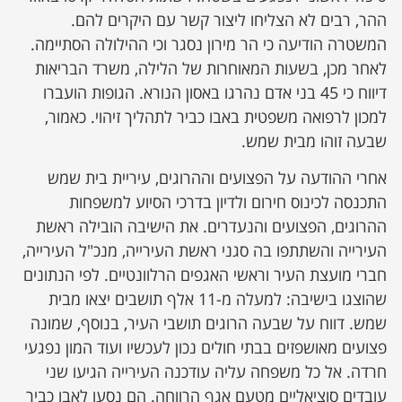
ההר, רבים לא הצליחו ליצור קשר עם היקרים להם.
המשטרה הודיעה כי הר מירון נסגר וכי ההילולה הסתיימה.
לאחר מכן, בשעות המאוחרות של הלילה, משרד הבריאות
דיווח כי 45 בני אדם נהרגו באסון הנורא. הגופות הועברו
למכון לרפואה משפטית באבו כביר לתהליך זיהוי. כאמור,
שבעה זוהו מבית שמש.
אחרי ההודעה על הפצועים וההרוגים, עיריית בית שמש
התכנסה לכינוס חירום ולדיון בדרכי הסיוע למשפחות
ההרוגים, הפצועים והנעדרים. את הישיבה הובילה ראשת
העירייה והשתתפו בה סגני ראשת העירייה, מנכ"ל העירייה,
חברי מועצת העיר וראשי האגפים הרלוונטיים. לפי הנתונים
שהוצגו בישיבה: למעלה מ-11 אלף תושבים יצאו מבית
שמש. דווח על שבעה הרוגים תושבי העיר, בנוסף, שמונה
פצועים מאושפזים בבתי חולים נכון לעכשיו ועוד המון נפגעי
חרדה. אל כל משפחה עליה עודכנה העירייה הגיעו שני
עובדים סוציאליים מטעם אגף הרווחה. הם נסעו לאבו כביר