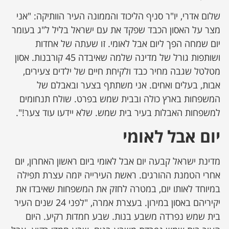
שלום אדרי, יו"ר סניף הליכוד והממונה העיר הוותיקה: "אני
מצר על האסון הכבד שפקד את עם ישראל בליל ל"ג בעומר
יום שמחה הפך ליום אבל לאומי. זו שעתה של אחדות
ושותפות גורל של מדינה שלמה שאיבדה 45 קורבנות. אסון
מטלטל שגבה מחיר כבד ולקיחת חיים של ילדים צעירים,
אבות, בעלים ואחים. אני משתתף בצער ובאבלם של
המשפחות בארץ כולה ובבית שמש בפרט. שולח תנחומים
למשפחות האבלות בעיר בית שמש. שלא יידעו עוד צער!".
יום אבל לאומי
מדינת ישראל קבעה יום אבל לאומי ביום ראשון האחרון, יום
אחרי הטמנת ההורגים. ראשת העירייה יזמה עצרת תפילה
במיוחד לאותו יום, במטרה לחזק את המשפחות שאיבדו את
יקיריהם באסון במירון. בעצרת אמרה, "לפני 24 שנים העיר
בית שמש נפרדה משבע בנות. שבע חמדות רקיע. היום