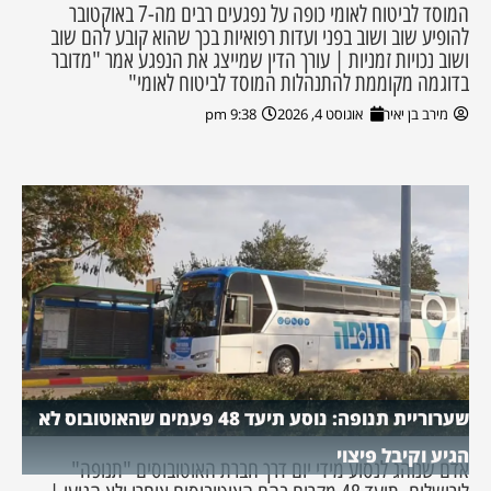
המוסד לביטוח לאומי כופה על נפגעים רבים מה-7 באוקטובר
להופיע שוב ושוב בפני ועדות רפואיות בכך שהוא קובע להם שוב
ושוב נכויות זמניות | עורך הדין שמייצג את הנפגע אמר "מדובר
בדוגמה מקוממת להתנהלות המוסד לביטוח לאומי"
מירב בן יאיר
אוגוסט 4, 2026
9:38 pm
שערוריית תנופה: נוסע תיעד 48 פעמים שהאוטובוס לא
הגיע וקיבל פיצוי
אדם שנוהג לנסוע מידי יום דרך חברת האוטובוסים "תנופה"