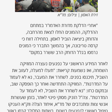
זירת האסון | צילום: מד"א
"אחרי הדלקת מדורת האדמו"ר במתחם
ההדלקה, ההמונים החלו לצאת מהרחבה,
והדוחק ביציאה הוביל לאסון. בתחילה דווח כי
קרסה טריבונה, אך בהמשך התברר כי המונים
נרמסו בגלל הדוחק הרב ששרר במקום"
לאחר המידע הראשוני על נפגעים נעצרה המוזיקה
השמחה, ואז נשמעות קריאות: "תעלו למעלה, לעזוב את
השביל, תיכנסו בפנים. לשחרר את המעבר, נא לא לעמוד
על המדרגות". המוזיקה התחדשה ואחר כך הופסקה שוב,
ובמקום כרזו: "נא לשחרר את השביל, לא לעמוד על
המדרגות". צה"ל הזניק מסוקי פינוי לאתר, בזמן שעשרות
אנשי צוות ומתנדבים של מד"א, איחוד הצלה וזק"א העניקו
טיפול ראשוני לנפגעים בשטח. רשתות הסלולר קרסו באזור