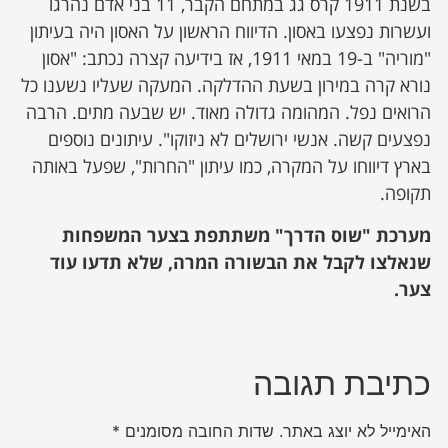
בשנת 1911 קרס גג במתחם הקבר, 11 בני אדם נהרגו
ועשרות נפצעו באסון. הדיווח הראשון על האסון היה בעיתון
"מוריה" ב-19 במאי 1911, אז בידיעה קצרה נכתב: "אסון
נורא קרה במירון בשעת ההדלקה. המעקה שעליו נשענו כל
הרואים נפל. המהומה גדולה מאוד. יש שבעה מתים. הרבה
נפצעים קשה. אנשי ירושלים לא ניזוקו". עיתונים נוספים
בארץ דיווחו על המקרה, כמו עיתון "החרות", שפעל באותה
תקופה.
מערכת "שוס הדרך" משתתפת בצער המשפחות
שנאלצו לקבל את הבשורה המרה, שלא תדעו עוד
צער.
כתיבת תגובה
האימייל לא יוצג באתר.
שדות החובה מסומנים
*