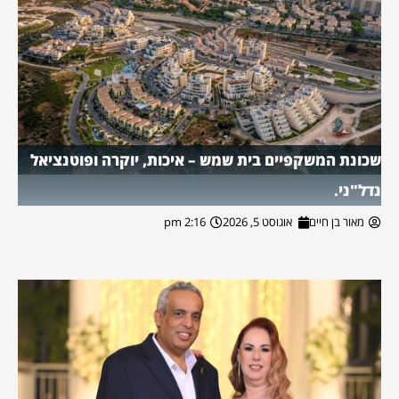
שכונת המשקפיים בית שמש – איכות, יוקרה ופוטנציאל
נדל"ני.
מאור בן חיים
אוגוסט 5, 2026
2:16 pm