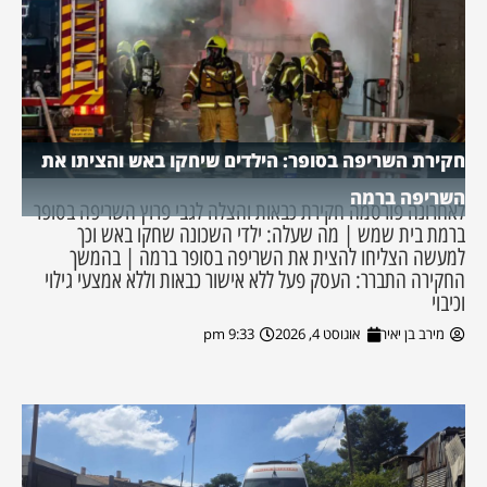
חקירת השריפה בסופר: הילדים שיחקו באש והציתו את
השריפה ברמה
לאחרונה פורסמה חקירת כבאות והצלה לגבי פרוץ השריפה בסופר
ברמת בית שמש | מה שעלה: ילדי השכונה שחקו באש וכך
למעשה הצליחו להצית את השריפה בסופר ברמה | בהמשך
החקירה התברר: העסק פעל ללא אישור כבאות וללא אמצעי גילוי
וכיבוי
מירב בן יאיר
אוגוסט 4, 2026
9:33 pm