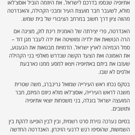
אתיופיה שנספו בדרכם לישראל. את היוזמה הוביל אוסצ'לאו
מולא, לשעבר חבר מועצת העיר ומבני הקהילה, והאנדרטה
מהווה ציון דרך חשוב במרחב הציבורי של בית שמש.
האנדרטה, פרי יצירתה של האמנית רינת לוק, מציגה אם
הרה הנושאת את ילדיה ומושיטה את ידה לעבר מגן דוד –
סמל הכמיהה לארץ ישראל. הדמויות מבטאות את הגעגוע,
את האמונה ואת הצעד הקשה שנדרש מאלפי בני הקהילה
שעזבו את ביתם באתיופיה ויצאו למסע ממנו כארבעת
אלפים לא שבו.
בטקס נכחו ראש העירייה שמואל גרינברג, משה שטרית
משנה לראש העירייה, אוסצ'לאו מולא כיוזם המיזם, חבר
המועצה ישראל בוגלה, בני משפחות יוצאי אתיופיה
ותושבים.
בסיום נערכה גזירת סרט רשמית, ובין לבין הופיעו להקת בין
השמשות, שהוסיפו רגש לרגעי הזיכרון. האנדרטה החדשה