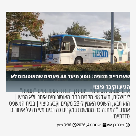
שערוריית תנופה: נוסע תיעד 48 פעמים שהאוטובוס לא
הגיע וקיבל פיצוי
אדם שנוהג לנסוע מידי יום דרך חברת האוטובוסים "תנופה"
לירושלים, תיעד 48 מקרים בהם האוטובוסים איחרו ולא הגיעו |
הוא תבע, השופט האמין ל-23 מקרים וקבע פיצוי | בבית המשפט
אמרו: "המתנה כה ממושכת במקרים כה רבים מעידה על איחורים
סדרתיים"
מירב בן יאיר
אוגוסט 4, 2026
9:36 pm