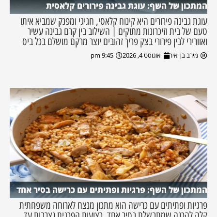
המתכון של השף: עוגת גבינה פירורים קלאסית
עוגת גבינה פירורים היא קינוח קלאסי, חגיגי ומפנק שמביא איתו
טעם של בית וזיכרונות מתוקים | השילוב בין קרם גבינה עשיר
ואוורירי לבין פירורי בצק פריך זהובים יוצר מרקם מושלם בכל ביס
מירב בן יאיר
אוגוסט 4, 2026
9:45 pm
המתכון של השף: פרגיות ופתיתים עם כרישה בסיר אחד
פרגיות ופתיתים עם כרישה הוא מתכון מנצח לארוחה משפחתית
קלה להכנה שמתבשלת בסיר אחד. רצועות הפרגית נצרבות עד