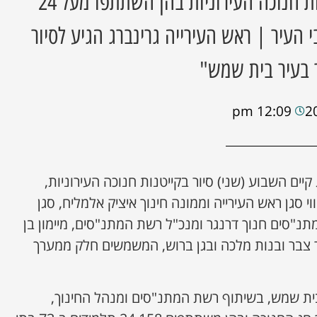
השבוע התקיימו קייטנות חנוכה העירוניות בהן השתתפו מעל 24
י העיר | ראש העירייה גרינברג הגיע לסיור
 בעיר בית שמש"
12:09 pm
יים השבוע (שני) סיור בקייטנות חנוכה העירוניות,
י סגן ראש העירייה וממונה חינוך איציק אלמליח, סגן
תנ"סים חנוך דרנגר ומנכ"ל רשת המתנ"סים, מיימון בן
ר צבר ובנות מלכה ובגן ברוש, המשמשים חלק ממערך
בית שמש, בשיתוף רשת המתנ"סים ומנהל החינוך,