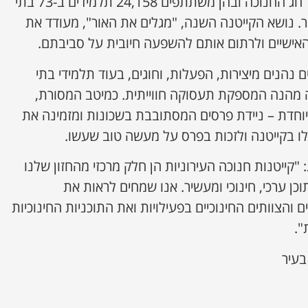
נמשכות חמישה ימים במהלך חג החנוכה ובהן משתתפים 24,158 תלמידים ב-73 בתי
רחבי העיר. נושא הקייטנה השנה, "מגלים את האור", מעודד את
האישיים ולרתום אותם להשפעה חיובית על סביבתם.
ם נהנים מיצירות, הפעלות, וחוגים, בעוד תלמידי בתי
מהנה המספקת תעסוקה חווייתית. כמיטב המסורת,
יוחדת – ניידת פרסים המסתובבת בשכונות ומזמינה את
ו בקייטנה ולזכות בפרס על מעשה טוב שעשו.
 "קייטנות חנוכה העירוניות הן חלק מרכזי מהחזון שלנו
ן ערכי, חינוכי ומעשיר. אנו שמחים לראות את
והצוותים החינוכיים בפעילויות ואת התוכניות החינוכיות
".
בעיר