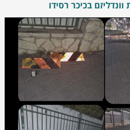
וונדליזם בכיכר רסידו