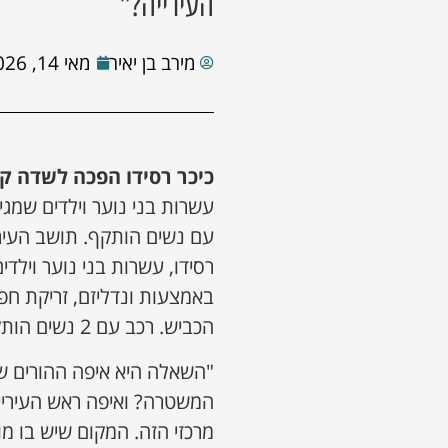
העירייה?"
מירב בן יאיר
מאי 14, 2026
כיכר רסידו הפכה לשדה ק
עשרות בני נוער וילדים שמגי
עם נשים הותקף. תושב העיר
רסידו, עשרות בני נוער וילד
באמצעות ונדליזם, זריקת חפצ
הכביש. רכב עם 2 נשים הותקף ואזרחים טובים נאלצו לחלץ את הרכב מהכיכר.
"השאלה היא איפה ההורים של
המשטרה? ואיפה ראש העיריי
מרכזי הזה. המקום שיש בו מ