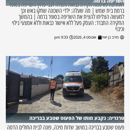
השריפה ברמה
לאחרונה פורסמה חקירת כבאות והצלה לגבי פרוץ השריפה בסופר
ברמת בית שמש | מה שעלה: ילדי השכונה שחקו באש וכך
למעשה הצליחו להצית את השריפה בסופר ברמה | בהמשך
החקירה התברר: העסק פעל ללא אישור כבאות וללא אמצעי גילוי
וכיבוי
מירב בן יאיר
אוגוסט 4, 2026
9:33 pm
טרגדיה: נקבע מותו של הפעוט שטבע בבריכה
פעוט שטבע בבריכה במושב שדות מיכה, פונה לבית החולים הדסה