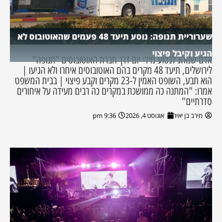
שערוריית תנופה: נוסע תיעד 48 פעמים שהאוטובוס לא
הגיע וקיבל פיצוי
אדם שנוהג לנסוע מידי יום דרך חברת האוטובוסים "תנופה"
לירושלים, תיעד 48 מקרים בהם האוטובוסים איחרו ולא הגיעו |
הוא תבע, השופט האמין ל-23 מקרים וקבע פיצוי | בבית המשפט
אמרו: "המתנה כה ממושכת במקרים כה רבים מעידה על איחורים
סדרתיים"
מירב בן יאיר
אוגוסט 4, 2026
9:36 pm