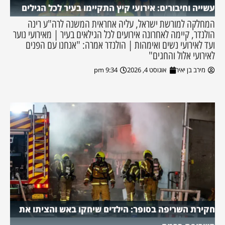
עשייה וחיבורים: אירועי קיץ התקיימו בעיר לכל הגילים
המחלקה למורשת ישראל, עליה אחראית המשנה לרה"ע רינה
הולנדר, קיימה לאחרונה אירועים לכל הגילאים בעיר | מאירועי נוער
ועד לאירועי נשים ואימהות | הולנדר אמרה: "אנחנו עם הפנים
לאירועי אלול והחגים"
מירב בן יאיר
אוגוסט 4, 2026
9:34 pm
חקירת השריפה בסופר: הילדים שיחקו באש והציתו את