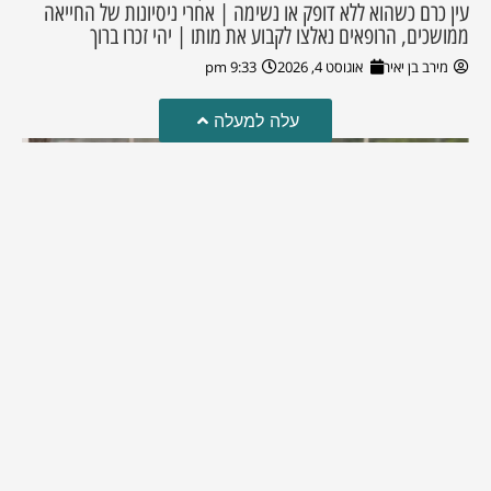
עין כרם כשהוא ללא דופק או נשימה | אחרי ניסיונות של החייאה
ממושכים, הרופאים נאלצו לקבוע את מותו | יהי זכרו ברוך
מירב בן יאיר
אוגוסט 4, 2026
9:33 pm
עלה למעלה
מזל טוב!
סמדר כהן האלופה שבתמונה, חגגה את יום הולדתה לאחרונה
מירב בן יאיר
יולי 30, 2026
6:15 pm