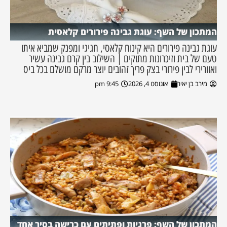
המתכון של השף: עוגת גבינה פירורים קלאסית
עוגת גבינה פירורים היא קינוח קלאסי, חגיגי ומפנק שמביא איתו
טעם של בית וזיכרונות מתוקים | השילוב בין קרם גבינה עשיר
ואוורירי לבין פירורי בצק פריך זהובים יוצר מרקם מושלם בכל ביס
מירב בן יאיר
אוגוסט 4, 2026
9:45 pm
המתכון של השף: פרגיות ופתיתים עם כרישה בסיר אחד