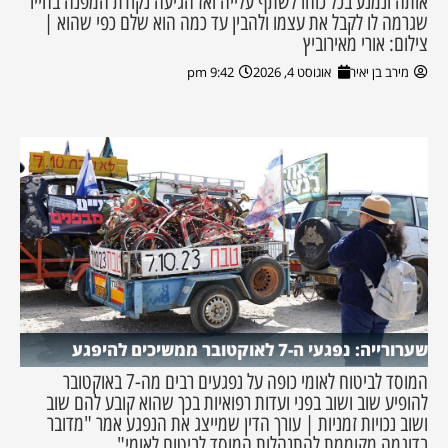
אותה ונמנע בכל כוחו לשתף עלייה ואז הגיעה נקודת המפנה בחייו
שגרמה לו לקבל את עצמו ולהבין עד כמה הוא שלם כפי שהוא |
צילום: אורי מאירוביץ
מירב בן יאיר
אוגוסט 4, 2026
9:42 pm
שערורייה: נפגעי ה-7 לאוקטובר ממשיכים להיפגע
המוסד לביטוח לאומי כופה על נפגעים רבים מה-7 באוקטובר
להופיע שוב ושוב בפני ועדות רפואיות בכך שהוא קובע להם שוב
ושוב נכויות זמניות | עורך הדין שמייצג את הנפגע אמר "מדובר
בדוגמה מקוממת להתנהלות המוסד לביטוח לאומי"