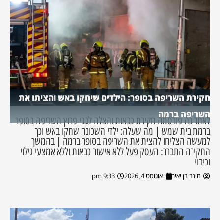
חקירת השריפה בסופר: הילדים שיחקו באש והציתו את
השריפה ברמה
לאחרונה פורסמה חקירת כבאות והצלה לגבי פרוץ השריפה בסופר
ברמת בית שמש | מה שעלה: ילדי השכונה שחקו באש וכך
למעשה הצליחו להצית את השריפה בסופר ברמה | בהמשך
החקירה התברר: העסק פעל ללא אישור כבאות וללא אמצעי גילוי
וכיבוי
מירב בן יאיר
אוגוסט 4, 2026
9:33 pm