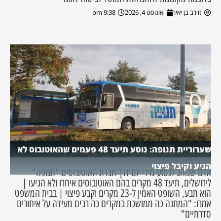
מירב בן יאיר
אוגוסט 4, 2026
9:38 pm
שערוריית תנופה: נוסע תיעד 48 פעמים שהאוטובוס לא
הגיע וקיבל פיצוי
אדם שנוהג לנסוע מידי יום דרך חברת האוטובוסים "תנופה"
לירושלים, תיעד 48 מקרים בהם האוטובוסים איחרו ולא הגיעו |
הוא תבע, השופט האמין ל-23 מקרים וקבע פיצוי | בבית המשפט
אמרו: "המתנה כה ממושכת במקרים כה רבים מעידה על איחורים
סדרתיים"