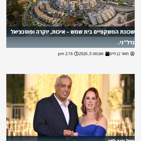
שכונת המשקפיים בית שמש – איכות, יוקרה ופוטנציאל
נדל"ני.
מאור בן חיים
אוגוסט 5, 2026
2:16 pm