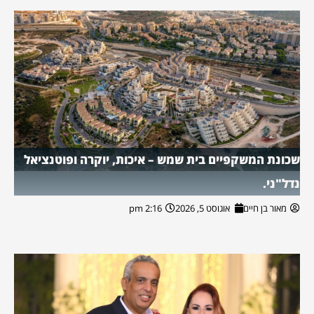
שכונת המשקפיים בית שמש – איכות, יוקרה ופוטנציאל
נדל"ני.
מאור בן חיים
אוגוסט 5, 2026
2:16 pm