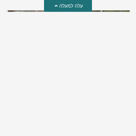
עלה למעלה
מזל טוב!
סמדר כהן האלופה שבתמונה, חגגה את יום הולדתה לאחרונה
מירב בן יאיר
יולי 30, 2026
6:15 pm