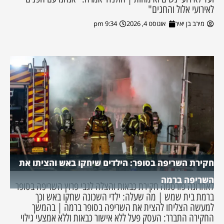
לאירועי אלול והחגים"
מירב בן יאיר
אוגוסט 4, 2026
9:34 pm
חקירת השריפה בסופר: הילדים שיחקו באש והציתו את
השריפה ברמה
לאחרונה פורסמה חקירת כבאות והצלה לגבי פרוץ השריפה בסופר
ברמת בית שמש | מה שעלה: ילדי השכונה שחקו באש וכך
למעשה הצליחו להצית את השריפה בסופר ברמה | בהמשך
החקירה התברר: העסק פעל ללא אישור כבאות וללא אמצעי גילוי