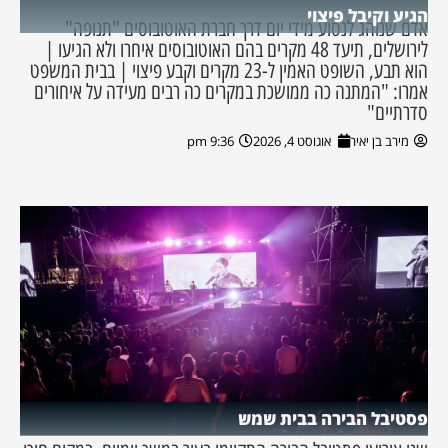
הגיע וקיבל פיצוי
אדם שנוהג לנסוע מידי יום דרך חברת האוטובוסים "תנופה"
לירושלים, תיעד 48 מקרים בהם האוטובוסים איחרו ולא הגיעו |
הוא תבע, השופט האמין ל-23 מקרים וקבע פיצוי | בבית המשפט
אמרו: "המתנה כה ממושכת במקרים כה רבים מעידה על איחורים
סדרתיים"
מירב בן יאיר
אוגוסט 4, 2026
9:36 pm
פסטיבל הבירה בבית שמש