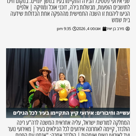
שני אירועי פסטיבל הבירה התקיימו בעיר במשך יומיים. במקום חיכו
לתושבים הופעות, מבשלות בירה, דוכני אוכל ומוזיקה | אלפים
הגיעו ליהנות זו השנה החמישית מההפקה אחת הגדולות שידעה
בית שמש
מירב בן יאיר
אוגוסט 4, 2026
9:35 pm
עשייה וחיבורים: אירועי קיץ התקיימו בעיר לכל הגילים
המחלקה למורשת ישראל, עליה אחראית המשנה לרה"ע רינה
הולנדר, קיימה לאחרונה אירועים לכל הגילאים בעיר | מאירועי נוער
ועד לאירועי נשים ואימהות | הולנדר אמרה: "אנחנו עם הפנים