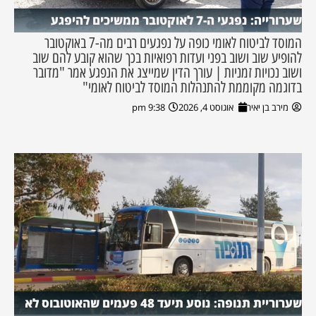
שערורייה: נפגעי ה-7 לאוקטובר ממשיכים להיפגע
המוסד לביטוח לאומי כופה על נפגעים רבים מה-7 באוקטובר
להופיע שוב ושוב בפני ועדות רפואיות בכך שהוא קובע להם שוב
ושוב נכויות זמניות | עורך הדין שמייצג את הנפגע אמר "מדובר
בדוגמה מקוממת להתנהלות המוסד לביטוח לאומי"
מירב בן יאיר
אוגוסט 4, 2026
9:38 pm
שערוריית תנופה: נוסע תיעד 48 פעמים שהאוטובוס לא