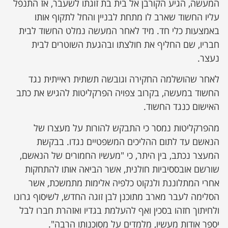
המעשה, הגיע הקורבן אל בית בת זוגתו לשעבר, אז התנפל
עליו החשוד שארב לו מתחת לבניין והחל לתקוף אותו
באמצעות כלי חד. מיד לאחר המעשה נמלט החשוד לבית
חבריו, שם החליף את חולצתו ובהגעת השוטרים לבית
נעצר.
לאחר שהושלמה החקירה וגובשה תשתית ראייתית נגד
החשוד במעשה, בקרוב צפויה הפרקליטות להגיש את כתב
האישום כנגד החשוד.
מהפרקליטות נמסר כי התבקש להורות על מעצרו של
הנאשם עד לתום ההליכים המשפטיים נגדו. בבקשת
המעצר נכתב, בין היתר, כי "מעשיו החמורים של הנאשם,
שורשם אובססיביות חולנית, אשר הביאה אותו להתחקות
אחרי המתלוננת ולנקוט כלפיה אלימות מתמשכת, אשר
הסלימה לעבר מארב מתוכנן לבן זוגה החדש, לשיסוף גרונו
ולחיתוך חזהו בסכין ואף להעלמת בגדיו ואזהרת חברו לבל
יספר אודות מעשיו, מלמדים על מסוכנותו הרבה".