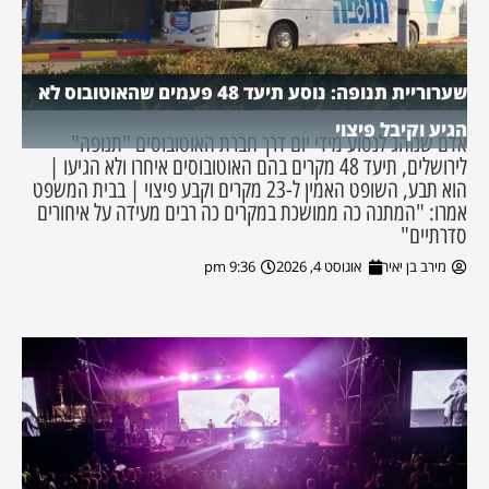
שערוריית תנופה: נוסע תיעד 48 פעמים שהאוטובוס לא
הגיע וקיבל פיצוי
אדם שנוהג לנסוע מידי יום דרך חברת האוטובוסים "תנופה"
לירושלים, תיעד 48 מקרים בהם האוטובוסים איחרו ולא הגיעו |
הוא תבע, השופט האמין ל-23 מקרים וקבע פיצוי | בבית המשפט
אמרו: "המתנה כה ממושכת במקרים כה רבים מעידה על איחורים
סדרתיים"
מירב בן יאיר
אוגוסט 4, 2026
9:36 pm