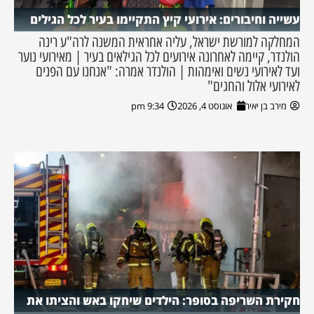
עשייה וחיבורים: אירועי קיץ התקיימו בעיר לכל הגילים
המחלקה למורשת ישראל, עליה אחראית המשנה לרה"ע רינה
הולנדר, קיימה לאחרונה אירועים לכל הגילאים בעיר | מאירועי נוער
ועד לאירועי נשים ואימהות | הולנדר אמרה: "אנחנו עם הפנים
לאירועי אלול והחגים"
מירב בן יאיר
אוגוסט 4, 2026
9:34 pm
חקירת השריפה בסופר: הילדים שיחקו באש והציתו את