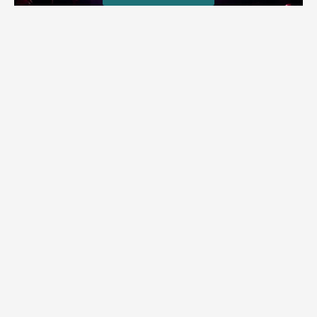
פסטיבל הבירה בבית שמש
שני אירועי פסטיבל הבירה התקיימו בעיר במשך יומיים. במקום חיכו
לתושבים הופעות, מבשלות בירה, דוכני אוכל ומוזיקה | אלפים
הגיעו ליהנות זו השנה החמישית מההפקה אחת הגדולות שידעה
בית שמש
מירב בן יאיר
אוגוסט 4, 2026
9:35 pm
עשייה וחיבורים: אירועי קיץ התקיימו בעיר לכל הגילים