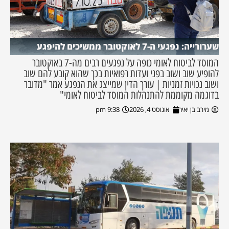
שערורייה: נפגעי ה-7 לאוקטובר ממשיכים להיפגע
המוסד לביטוח לאומי כופה על נפגעים רבים מה-7 באוקטובר
להופיע שוב ושוב בפני ועדות רפואיות בכך שהוא קובע להם שוב
ושוב נכויות זמניות | עורך הדין שמייצג את הנפגע אמר "מדובר
בדוגמה מקוממת להתנהלות המוסד לביטוח לאומי"
מירב בן יאיר
אוגוסט 4, 2026
9:38 pm