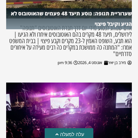
שערוריית תנופה: נוסע תיעד 48 פעמים שהאוטובוס לא
הגיע וקיבל פיצוי
אדם שנוהג לנסוע מידי יום דרך חברת האוטובוסים "תנופה"
לירושלים, תיעד 48 מקרים בהם האוטובוסים איחרו ולא הגיעו |
הוא תבע, השופט האמין ל-23 מקרים וקבע פיצוי | בבית המשפט
אמרו: "המתנה כה ממושכת במקרים כה רבים מעידה על איחורים
סדרתיים"
מירב בן יאיר
אוגוסט 4, 2026
9:36 pm
עלה למעלה