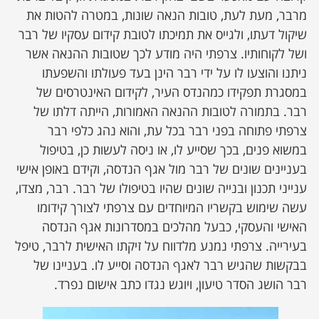
מרבר, מעת לעת, טובות הנאה שונות, במטרה להטות את
שיקול דעתו, ולגייס את תמיכתו לטובת קידום עסקיו של רבר
ושל לקוחותיו. צרפתי היה מודע לכך שטובות ההנאה אשר
ניתנו והוצעו לו על ידי רבר הינן בעד פעולתו והשפעתו
במסגרת תפקידו כמהנדס העיר, לקידום האינטרסים של
רבר. בתמורה לטובות ההנאה האמורות, הייתה דלתו של
צרפתי פתוחה בפני רבר בכל עת, והוא נהג כלפי רבר
במשוא פנים, בכך שסייע לו, או ניסה לעשות כן, בטיפול
בעניינים שונים של רבר מול אגף הנדסה, וקידם באופן אישי
ענייני תכנון ובנייה שונים שהיו בטיפולו של רבר. רבר, מצדו,
עשה שימוש בקשריו המיוחדים עם צרפתי לצורך קידומו
האישי והעסקי, כבעל מהלכים במסדרונות אגף הנדסה
בעירייה. צרפתי נמנע מלדווח על זיקתו האישית לרבר, טיפל
בבקשות שהגיש רבר לאגף הנדסה וסייע לו. בעניינו של
רבר הושג הסדר טיעון, ויוגש נגדו כתב אישום נפרד.