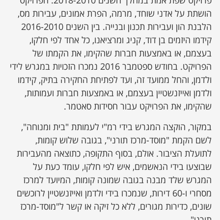
פרויקט שפת אמת במהלך השנים 2018-2010. הפרויקט
הושתת על אדני שוחד, מרמה, הפרת אמונים, עבירות מס,
הלבנת הון ועבירות תכנון ובנייה. בין השנים 2016-2010
קידמו היזמים בן דוד, קניג ומרציאנו, כל אחד לפי חלקו,
בעצמם, או באמצעות חברות שהקימו, את הקמתו של
הפרויקט. בחודש ספטמבר 2016 נמכרו הזכויות במגרש לידי
ולדמן, והחל ממועד זה, ועד לפתיחת החקירה בתיק, קידמו
ולדמן ואייזנשטיין בעצמם, או באמצעות חברות ועמותות,
שהקימו, את הפרויקט עבור חסידות סאטמר.
במקור, הוקצה המגרש בידי רמ"י לעמותת "בית ומנוחה",
לשם הקמת "מוסד-מרכז תורני", בגובה שלוש קומות,
לתועלת הציבור. אולם, בסוף התקופה, כתוצאה מהעבירות
שבוצעו בידי הנאשמים, איש לפי חלקו, עומד כעת על
המגרש שלד מבנה בגובה שמונה קומות, המיועד למרכז
מסחרי ו-60 דירות, שנמכרו בידי ולדמן ואייזנשטיין לרוכשים
שונים, כדירות מגורים, ללא כל זיקה או קשר ל"מוסד-מרכז
תורני".