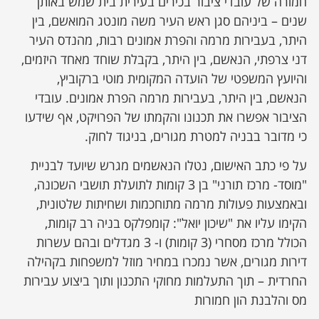
חמורה של עובדי ציבור בכירים בעירית בית שמש באותן
שנים – ביניהם סגן ראש העיר משה מונטג המואשם, בין
היתר, בעבירות מרמה והפרת אמונים רבות, מהנדס העיר
דני צרפתי, הנאשם, בין היתר, בקבלת שוחד מאחד היזמים,
והיועץ המשפטי של הועדה המקומית מוטי ברקוביץ,
הנאשם, בין היתר, בעבירות מרמה הפרת אמונים. עובדי
הציבור אפשרו את תכנונו והקמתו של הפרויקט, אף שידעו
כי מדובר בבניה למטרת מגורים, בניגוד לחוק.
על פי כתב האישום, נטלו הנאשמים מגרש שיועד לבניית
"מוסד- מרכז תורני" בן 3 קומות לתועלת תושבי השכונה,
ובאמצעות פעולות מרמה מתוחכמות ושחיתות שלטונית,
הקימו עליו את "שיכון יואל": קומפלקס בניה רב קומות,
הכולל מרכז מסחרי (3 קומות) ו- 3 מגדלים ובהם עשרות
דירות מגורים, אשר נמכרו במחיר מוזל למשפחות בקהילה
החרדית – תוך התעלמות מחוקי התכנון ותוך ביצוע עבירות
מס והלבנת הון חמורות