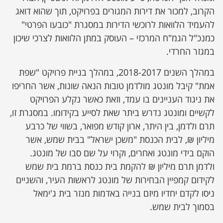
הקרוב, למכור את דירות המגורים בפרויקט, תוך שהוא דואג
להעמיד הלוואות לרוכשי הדירות במסגרת "כובעו הפרטי"
כמנכ"ל הגמ"ח המרכזי – העוסק במתן הלוואות לצרכי שיכון
במגזר החרדי.
במהלך השנים 2018-2017, במהלך בניית פרויקט "שפת
אמת" קיבל מונטג מולדמן טובות הנאה שונות, אשר החריפו
את ניגוד העניינים בו עמד, וזאת כאשר נקלע הפרויקט
לקשיים ומונטג נדרש ביתר שאת לסייע בקידומו. במסגרת זו,
תרם ולדמן, בין היתר, ארון קודש מפואר, בשווי של כרבע
מיליון ₪, לבית הכנסת "משכן ישראל" בבית שמש, אשר
הוקם בידי מונטג ואחרים, וקרוי על שם סבו של מונטג.
ולדמן תרם מיליון ₪ להקמת בית כנסת ברמת בית שמש
לקידום קמפיין הבחירות של מונטג לראשות העיר, והשניים
ניסו לקדם יחדיו מיזם בנייה באדמות מנזר בית ג'ימאל
בסמוך לבית שמש.