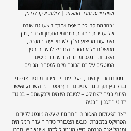
משה מונטג וחברי המועצה | צילום: יעקב לדרמן
"בהקמת פרויקט "שפת אמת" בוצעו גם שורה
של עבירות חמורות בתחומי התכנון והבניה, תוך
הימנעות מביצוע הליך לשינוי ייעוד המגרש,
מתשלום מלוא הסכום הנדרש לרשויות בגין
השבחת הנכס, ומיתר הדרישות והמיסים
המוטלים על יזם הבונה מיזם למסחר ומגורים"
במסגרת זו, בין היתר, פעלו עובדי הציבור מונטג, צרפתי
וברקוביץ תוך ניגוד עניינים חריף וסטיה מן השורה, ואישרו
היתרי בניה לפרויקט – לטובת היזמים ולבקשתם – בניגוד
לדיני התכנון והבניה.
לצד הפעולות האסורות והחריגות שעשה מונטג לקידום
הפרויקט במסגרת "כובעו הציבורי" כיו"ר הועדה המקומית
ומנהל אגף הנדסה, סייע מונטג לולדמן ואייזנשטיין, חברו