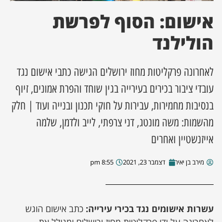
אישום: הסוף לפרשת
ן מסע מלחמה
הולילנד
ת השבוע
לאחרונה פרקליטות מחוז ירושלים הגישה כתבי אישום נגד
ונים
עובדי ציבור בכירים בעירייה בגין שוחד והפרת אמונים, זיוף
לות מקומית
בנסיבות מחמירות, עבירות על חוקי תכנון ובנייה ועוד | חלק
מהשמות: משה מונטג, דני צרפתי, לייב ולדמן, שלמה
דקס עסקים
אייזנשטיין ואחרים
מירב בן יאיר
דצמבר 23, 2021
8:55 pm
עשרות אישומים נגד בכירי עירייה:
כתב אישום הוגש