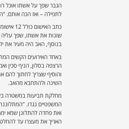
הגבר שפך על אשתו אוכל רותח
לתפילה – ואז הכה אותם. "ה
כתב האישו
שונות את אשתו, שפך עליה או
בנוסף, האב היה מעיר את ילדיו ב-4:00 לפנות בוקר לתפילה, 
באחד האירועים הקשים המתו
הרצפה בסלון, הניף סכין ואמ
והוסיף שצריך לחתוך להם את
השינה ולהתחבא מהאב.
מחלקת תביעות במשטרה ביק
המשפטיים נגדו. "המתלוננ
ואת פחדה להתלונן שמא יממש
האריך את מעצרו עד להחלט