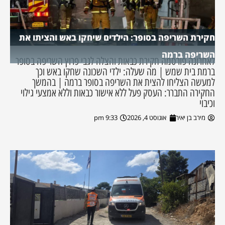
חקירת השריפה בסופר: הילדים שיחקו באש והציתו את
השריפה ברמה
לאחרונה פורסמה חקירת כבאות והצלה לגבי פרוץ השריפה בסופר
ברמת בית שמש | מה שעלה: ילדי השכונה שחקו באש וכך
למעשה הצליחו להצית את השריפה בסופר ברמה | בהמשך
החקירה התברר: העסק פעל ללא אישור כבאות וללא אמצעי גילוי
וכיבוי
מירב בן יאיר
אוגוסט 4, 2026
9:33 pm