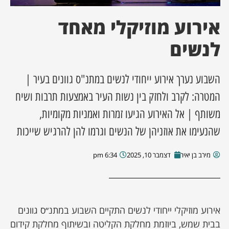
אירוע מוזיקלי מאחד
ן מסע מלחמה
לנשים
ת השבוע
השבוע נערך אירוע ייחודי לנשים במתנ"ס גוונים בעיר |
ונים
המטרה: לקרב ולחזק בין נשות העיר באמצעות תרבות ושיח
לות מקומית
משותף | אל האירוע הגיעו זמרות ואמניות מקומיות,
שהנעימו את אוזניהן של הנשים וגרמו להן להרגיש שייכות
דקס עסקים
מירב בן יאיר
דצמבר 10, 2025
6:34 pm
אירוע מוזיקלי ייחודי לנשים התקיים השבוע במתנ״ס גוונים
בבית שמש, ביוזמת מחלקת הקליטה ובשיתוף מחלקת קידום