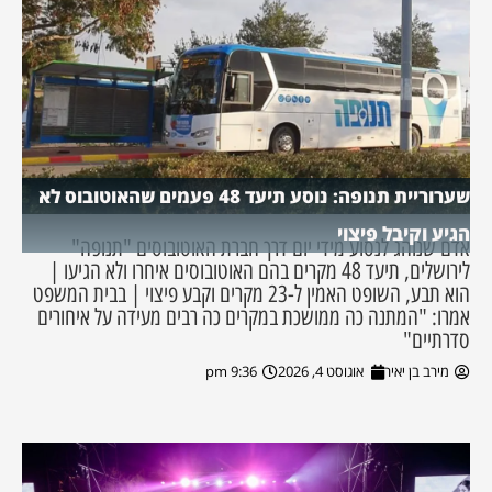
שערוריית תנופה: נוסע תיעד 48 פעמים שהאוטובוס לא
הגיע וקיבל פיצוי
אדם שנוהג לנסוע מידי יום דרך חברת האוטובוסים "תנופה"
לירושלים, תיעד 48 מקרים בהם האוטובוסים איחרו ולא הגיעו |
הוא תבע, השופט האמין ל-23 מקרים וקבע פיצוי | בבית המשפט
אמרו: "המתנה כה ממושכת במקרים כה רבים מעידה על איחורים
סדרתיים"
מירב בן יאיר
אוגוסט 4, 2026
9:36 pm