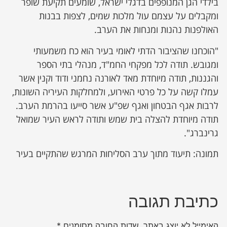
בילדי הגן המנופפים בדגלי ישראל, שומעים תקיעת שופר
ומקבלים על עצמם עול מלכות שמים, לצפות בבנות
האולפנות נהנות ומנחות את הערב.
"הוכחנו שהציבור הדתי לאומי בעיר הוא כח משמעותי
ומגובש. תודה לכל מפקחי החמ"ד, מנהלי בתי הספר
והגננות, תודה מיוחדת מאד לאורנה נחמני ודוד וקנין אשר
עמלו קשה על כל פרטי האירוע, ולמחלקות העיריה השונות,
לרבות אגף הבטחון ואגף שפ"ע אשר סייעו בהרמת הערב.
תודה מיוחדת להצלה בית שמש ותודה לראש העיר שמואל
גרינברג".
תמונה: תיעוד מתוך ערב הסליחות המרגש שהתקיים בעיר
כתיבת תגובה
האימייל לא יוצג באתר.
שדות החובה מסומנים
*