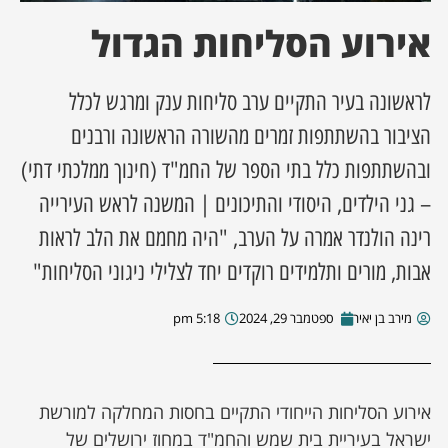
אירוע הסליחות הגדול
ן מסע מלחמה
ת השבוע
לראשונה בעיר התקיים ערב סליחות ענק ומרגש לכלל
הציבור בהשתתפות זמרים מהשורה הראשונה ורבנים
ונים
ובהשתתפות כלל בתי הספר של החמ"ד (חינוך ממלכתי דתי)
– גני הילדים, היסודי והתיכונים | המשנה לראש העירייה
לות מקומית
רינה הולנדר אמרה על הערב, "היה מחמם את הלב לראות
דקס עסקים
אבות, מורים ותלמידים רוקדים יחד לצלילי ניגוני הסליחות"
מירב בן יאיר
ספטמבר 29, 2024
5:18 pm
אירוע הסליחות הייחודי התקיים בחסות המחלקה למורשת
ישראל בעיריית בית שמש והחמ"ד במחוז ירושלים של