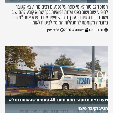
המוסד לביטוח לאומי כופה על נפגעים רבים מה-7 באוקטובר
להופיע שוב ושוב בפני ועדות רפואיות בכך שהוא קובע להם שוב
ושוב נכויות זמניות | עורך הדין שמייצג את הנפגע אמר "מדובר
בדוגמה מקוממת להתנהלות המוסד לביטוח לאומי"
מירב בן יאיר
אוגוסט 4, 2026
9:38 pm
שערוריית תנופה: נוסע תיעד 48 פעמים שהאוטובוס לא
הגיע וקיבל פיצוי
אדם שנוהג לנסוע מידי יום דרך חברת האוטובוסים "תנופה"