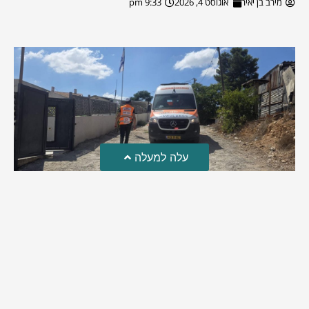
מירב בן יאיר
אוגוסט 4, 2026
9:33 pm
עלה למעלה
טרגדיה: נקבע מותו של הפעוט שטבע בבריכה
פעוט שטבע בבריכה במושב שדות מיכה, פונה לבית החולים הדסה
עין כרם כשהוא ללא דופק או נשימה | אחרי ניסיונות של החייאה
ממושכים, הרופאים נאלצו לקבוע את מותו | יהי זכרו ברוך
מירב בן יאיר
אוגוסט 4, 2026
9:33 pm