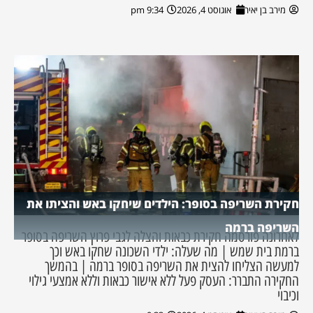
מירב בן יאיר
אוגוסט 4, 2026
9:34 pm
חקירת השריפה בסופר: הילדים שיחקו באש והציתו את
השריפה ברמה
לאחרונה פורסמה חקירת כבאות והצלה לגבי פרוץ השריפה בסופר
ברמת בית שמש | מה שעלה: ילדי השכונה שחקו באש וכך
למעשה הצליחו להצית את השריפה בסופר ברמה | בהמשך
החקירה התברר: העסק פעל ללא אישור כבאות וללא אמצעי גילוי
וכיבוי