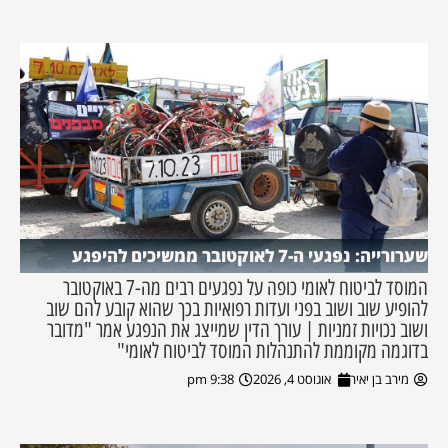
שערורייה: נפגעי ה-7 לאוקטובר ממשיכים להיפגע
המוסד לביטוח לאומי כופה על נפגעים רבים מה-7 באוקטובר
להופיע שוב ושוב בפני ועדות רפואיות בכך שהוא קובע להם שוב
ושוב נכויות זמניות | עורך הדין שמייצג את הנפגע אמר "מדובר
בדוגמה מקוממת להתנהלות המוסד לביטוח לאומי"
מירב בן יאיר
אוגוסט 4, 2026
9:38 pm