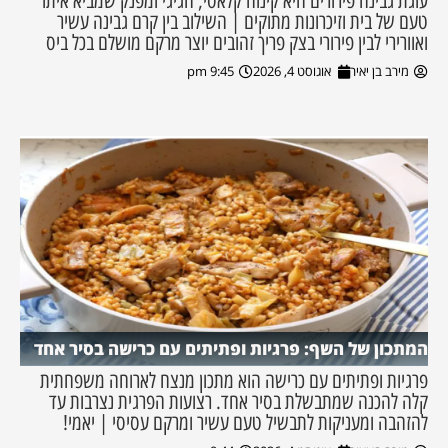
עוגת גבינה פירורים היא קינוח קלאסי, חגיגי ומפנק שמביא איתו
טעם של בית וזיכרונות מתוקים | השילוב בין קרם גבינה עשיר
ואוורירי לבין פירורי בצק פריך זהובים יוצר מרקם מושלם בכל ביס
מירב בן יאיר
אוגוסט 4, 2026
9:45 pm
המתכון של השף: פרגיות ופתיתים עם כרישה בסיר אחד
פרגיות ופתיתים עם כרישה הוא מתכון מנצח לארוחה משפחתית
קלה להכנה שמתבשלת בסיר אחד. רצועות הפרגית נצרבות עד
להזהבה ומעניקות לתבשיל טעם עשיר ומרקם עסיסי | יאמי!