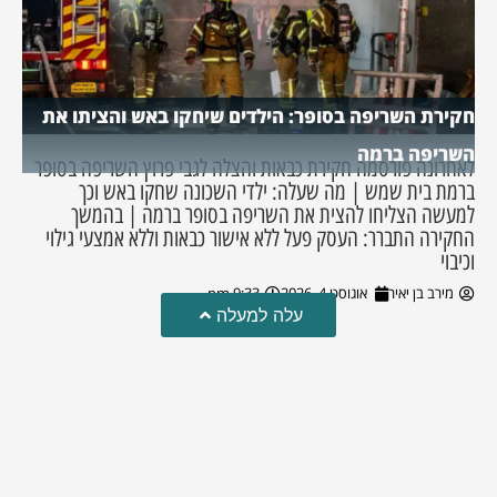
חקירת השריפה בסופר: הילדים שיחקו באש והציתו את
השריפה ברמה
לאחרונה פורסמה חקירת כבאות והצלה לגבי פרוץ השריפה בסופר
ברמת בית שמש | מה שעלה: ילדי השכונה שחקו באש וכך
למעשה הצליחו להצית את השריפה בסופר ברמה | בהמשך
החקירה התברר: העסק פעל ללא אישור כבאות וללא אמצעי גילוי
וכיבוי
מירב בן יאיר
אוגוסט 4, 2026
9:33 pm
עלה למעלה