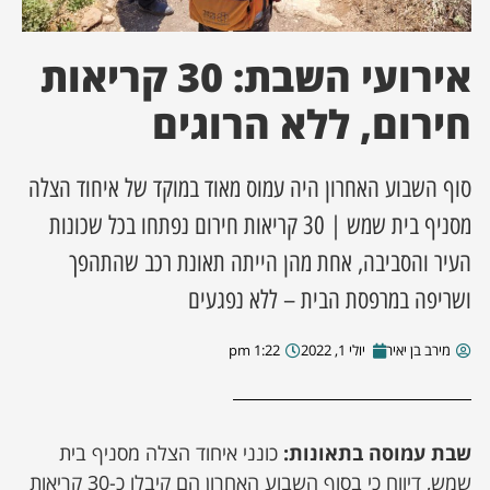
ן מסע מלחמה
אירועי השבת: 30 קריאות
ת השבוע
חירום, ללא הרוגים
ונים
סוף השבוע האחרון היה עמוס מאוד במוקד של איחוד הצלה
מסניף בית שמש | 30 קריאות חירום נפתחו בכל שכונות
לות מקומית
העיר והסביבה, אחת מהן הייתה תאונת רכב שהתהפך
דקס עסקים
ושריפה במרפסת הבית – ללא נפגעים
מירב בן יאיר
יולי 1, 2022
1:22 pm
שבת עמוסה בתאונות:
כונני איחוד הצלה מסניף בית
שמש, דיווח כי בסוף השבוע האחרון הם קיבלו כ-30 קריאות