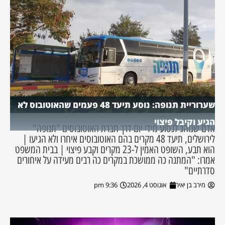
שערוריית תנופה: נוסע תיעד 48 פעמים שהאוטובוס לא
הגיע וקיבל פיצוי
אדם שנוהג לנסוע מידי יום דרך חברת האוטובוסים "תנופה"
לירושלים, תיעד 48 מקרים בהם האוטובוסים איחרו ולא הגיעו |
הוא תבע, השופט האמין ל-23 מקרים וקבע פיצוי | בבית המשפט
אמרו: "המתנה כה ממושכת במקרים כה רבים מעידה על איחורים
סדרתיים"
מירב בן יאיר
אוגוסט 4, 2026
9:36 pm